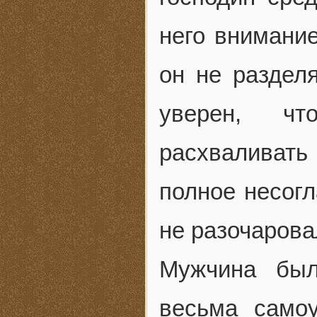
него внимание
он не раздел
уверен, чт
расхваливать 
полное несогл
не разочарова
Мужчина был
весьма самоу