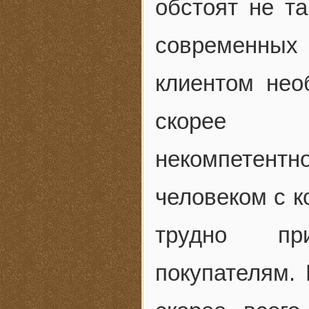
обстоят не т
современных
клиентом нео
скорее в
некомпетент
человеком с к
трудно пр
покупателям.