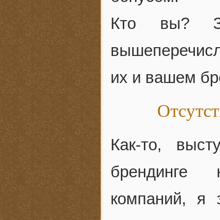
Кто вы? З
вышеперечисл
их и вашем б
Отсутст
Как-то, выс
брендинге 
компаний, я 