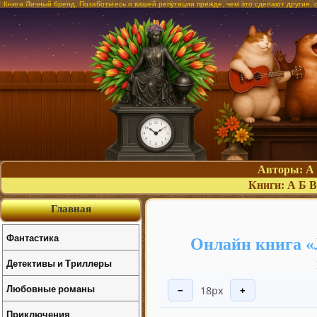
Книга Личный бренд. Позаботьтесь о вашей репутации прежде, чем это сделают другие, 
Авторы:
А
Книги:
А
Б
В
Главная
Фантастика
Онлайн книга «
Детективы и Триллеры
Любовные романы
18px
−
+
Приключения