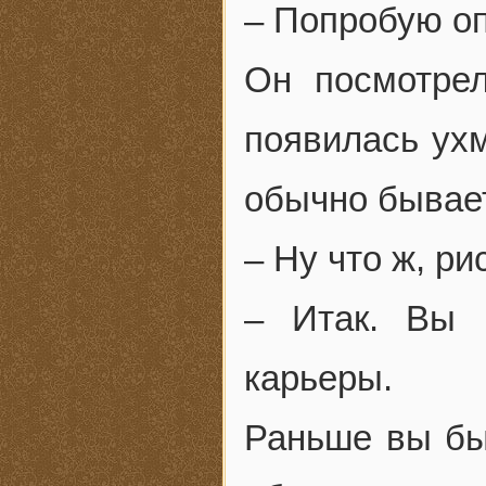
– Попробую оп
Он посмотре
появилась ухм
обычно бывае
– Ну что ж, ри
– Итак. Вы 
карьеры.
Раньше вы бы