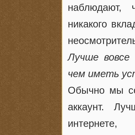
наблюдают, 
никакого вкл
неосмотритель
Лучше вовсе
чем иметь ус
Обычно мы со
аккаунт. Лу
интернете