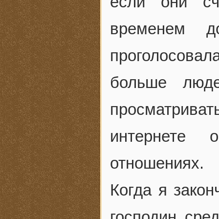
если они сч
временем д
проголосовала
больше люде
просматрив
интернете 
отношениях.
Когда я закон
господин сре