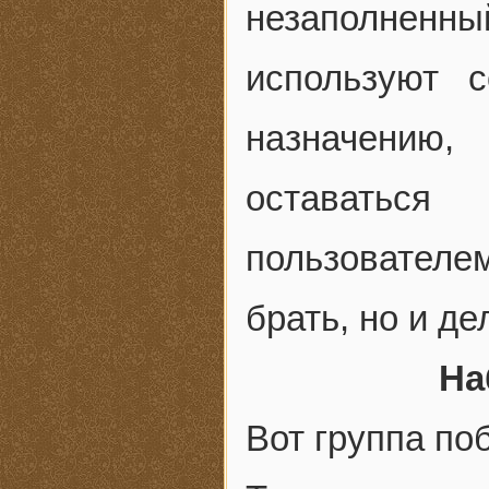
незаполненны
используют 
назначению
оставаться
пользователе
брать, но и де
На
Вот группа по