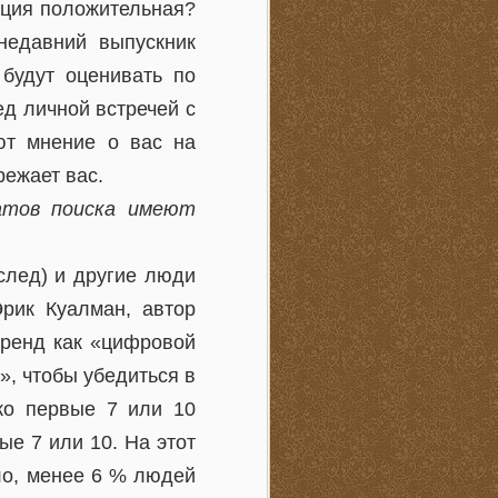
ация положительная?
недавний выпускник
 будут оценивать по
ед личной встречей с
ют мнение о вас на
режает вас.
атов поиска имеют
след) и другие люди
рик Куалман, автор
бренд как «цифровой
», чтобы убедиться в
ко первые 7 или 10
ые 7 или 10. На этот
ило, менее 6 % людей