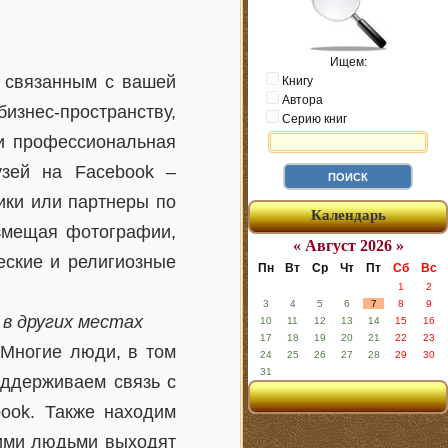
Ищем:
е связанным с вашей
Книгу
Автора
знес-пространству,
Серию книг
 и профессиональная
узей на Facebook –
ики или партнеры по
Календарь
азмещая фотографии,
« Август 2026 »
еские и религиозные
Пн
Вт
Ср
Чт
Пт
Сб
Вс
1
2
3
4
5
6
7
8
9
 в других местах
10
11
12
13
14
15
16
17
18
19
20
21
22
23
 Многие люди, в том
24
25
26
27
28
29
30
31
оддерживаем связь с
ook. Также находим
тими людьми выходят