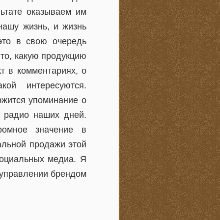
льтате оказываем им
нашу жизнь, и жизнь
это в свою очередь
 то, какую продукцию
т в комментариях, о
ой интересуются.
ржится упоминание о
 радио наших дней.
ромное значение в
альной продажи этой
социальных медиа. Я
 управлении брендом