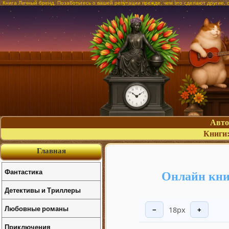
Книга Личный бренд. Позаботьтесь о вашей репутации прежде, чем это сделают другие, 
Авт
Книги
Главная
Фантастика
Онлайн кни
Детективы и Триллеры
Любовные романы
18px
−
+
Приключения