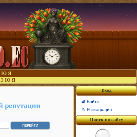
Ю
Я
Э
Ю
Я
Вход
🔐 Войти
й репутации
📝 Регистрация
Поиск по сайту