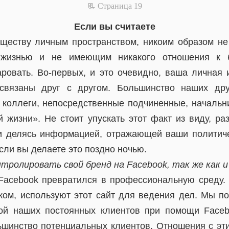
📃 Cтраница 19
Если вы считаете
ществу личным пространством, никоим образом н
жизнью и не имеющим никакого отношения к би
аровать. Во-первых, и это очевидно, ваша личная
связаны друг с другом. Большинство наших др
коллеги, непосредственные подчиненные, начальн
й жизни». Не стоит упускать этот факт из виду, р
и делясь информацией, отражающей ваши политич
сли вы делаете это поздно ночью.
тролировать свой бренд на Facebook, так же как и
 Facebook превратился в профессиональную среду.
ком, используют этот сайт для ведения дел. Мы п
ой наших постоянных клиентов при помощи Faceb
льшинство потенциальных клиентов. Отношения с э