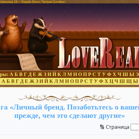
страница 19 – Ларри Линн, Патрик Ситкинс
оры:
А
Б
В
Г
Д
Е
Ж
З
И
Й
К
Л
М
Н
О
П
Р
С
Т
У
Ф
Х
Ч
Ш
Ы
Э
:
А
Б
В
Г
Д
Е
Ж
З
И
Й
К
Л
М
Н
О
П
Р
С
Т
У
Ф
Х
Ц
Ч
Ш
Щ
Ы
га «Личный бренд. Позаботьтесь о ваше
прежде, чем это сделают другие»
🔢 Страница