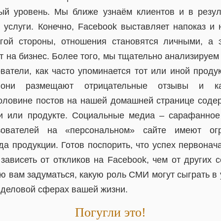
ый уровень. Мы ближе узнаём клиентов и в резу
 услуги. Конечно, Facebook выставляет напоказ и 
угой стороны, отношения становятся личными, а 
 на бизнес. Более того, мы тщательно анализируем
ватели, как часто упоминается тот или иной продук
 они размещают отрицательные отзывы и как
оловине постов на нашей домашней странице соде
ии или продукте. Социальные медиа – сарафанное
зователей на «персональном» сайте имеют ог
а продукции. Готов поспорить, что успех первонач
 зависеть от откликов на Facebook, чем от других 
ую вам задуматься, какую роль СМИ могут сыграть в
 в деловой сферах вашей жизни.
Погугли это!