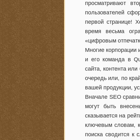
просматривают вт
пользователей сфо
первой странице! Х
время весьма огр
«цифровым отпечатк
Многие корпорации и
и его команда в Qu
сайта, контента или
очередь или, по кр
вашей продукции, ус
Вначале SEO сравни
могут быть внесен
сказывается на рейт
ключевым словам, к
поиска сводится к 