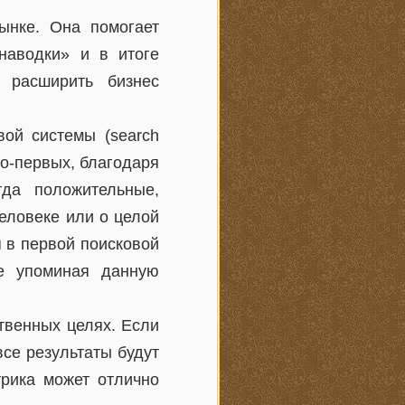
ынке. Она помогает
«наводки» и в итоге
 расширить бизнес
вой системы (search
 Во-первых, благодаря
гда положительные,
еловеке или о целой
я в первой поисковой
не упоминая данную
ственных целях. Если
все результаты будут
трика может отлично