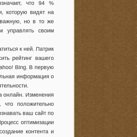
значает, что 94 %
, которую видят на
 важную, но в то же
м управлять своим
титься к ней. Патрик
сить рейтинг вашего
ahoo! Bing. В первую
ельная информация о
ятельности.
а онлайн. Изменения
, что положительно
ознавать ваш сайт по
Процесс оптимизации
создание контента и