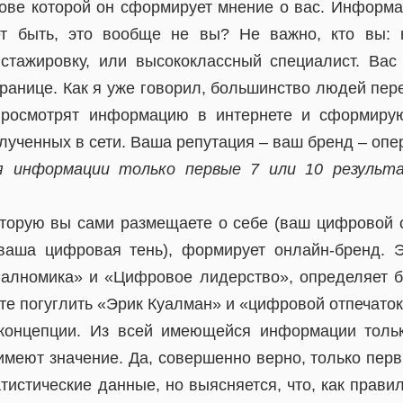
ове которой он сформирует мнение о вас. Информ
т быть, это вообще не вы? Не важно, кто вы: 
тажировку, или высококлассный специалист. Вас
ранице. Как я уже говорил, большинство людей пер
просмотрят информацию в интернете и сформиру
лученных в сети. Ваша репутация – ваш бренд – опе
я информации только первые 7 или 10 результ
торую вы сами размещаете о себе (ваш цифровой 
ваша цифровая тень), формирует онлайн-бренд. Э
алномика» и «Цифровое лидерство», определяет 
те погуглить «Эрик Куалман» и «цифровой отпечаток
 концепции. Из всей имеющейся информации толь
имеют значение. Да, совершенно верно, только перв
атистические данные, но выясняется, что, как прав