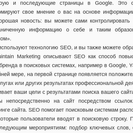
орую и последующие страницы в Google. Это о
рмируют свое мнение о вас на основе информации
орошая новость: вы можете сами контролировать
аниченную информацию о себе и таким образо
ом».
спользуют технологию SEO, и вы также можете обра
intain Marketing описывают SEO как способ повы
 бренда в поисковых системах, например в Google, Y
айней мере, на первой странице появляется положит
лугах или других результатах профессиональной де
вает ваши цели с результатами поиска вашего сайт
ы непосредственно на сайт посредством ссылок
инге сайта. SEO помогает поисковым системам расп
оторые пользователи вводят в поисковую строку. 
следующим мероприятиям: подбор ключевых слов, 