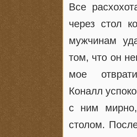
Все расхохот
через стол к
мужчинам уда
том, что он н
мое отврати
Коналл успоко
с ним мирно,
столом. После