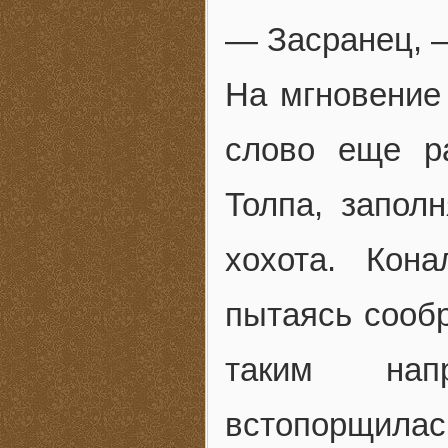
— Засранец, —
На мгновение 
слово еще р
Толпа, запол
хохота. Кон
пытаясь сообр
таким нап
встопорщилас