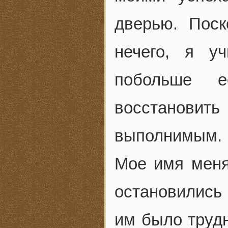
дверью. Пос
нечего, я у
побольше е
восстанови
выполнимым.
Мое имя меня
остановились 
им было трудн