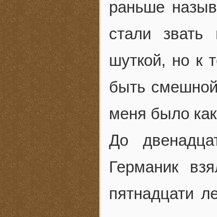
раньше назыв
стали звать
шуткой, но к 
быть смешной,
меня было как
До двенадца
Германик вз
пятнадцати л