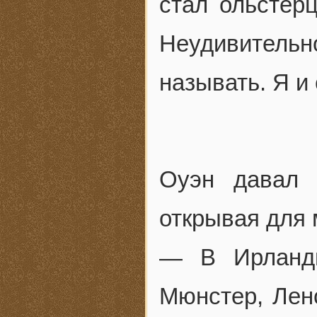
стал ольстерц
Неудивитель
называть. Я и 
Оуэн давал 
открывая для 
— В Ирланди
Мюнстер, Лен