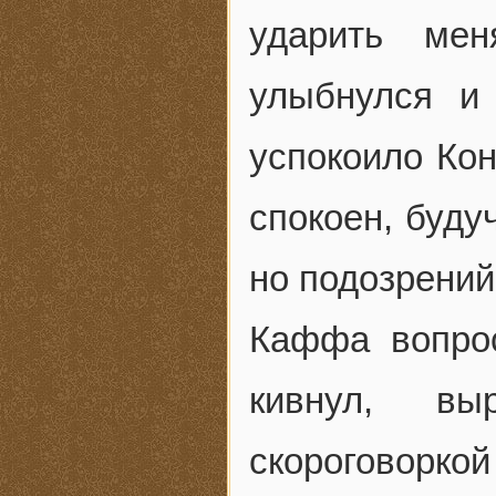
ударить ме
улыбнулся и
успокоило Кон
спокоен, буду
но подозрений
Каффа вопрос
кивнул, вы
скороговорко