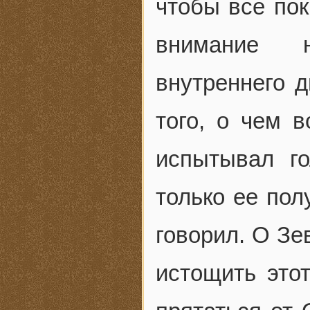
чтобы все пок
внимание н
внутреннего д
того, о чем 
испытывал г
только ее пол
говорил. О Зе
истощить это