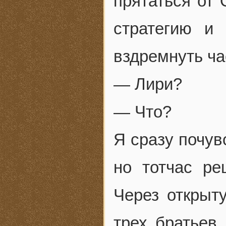
прятаться от 
стратегию и
вздремнуть ча
— Лири?
— Что?
Я сразу почув
но тотчас ре
Через открыт
трех братьев