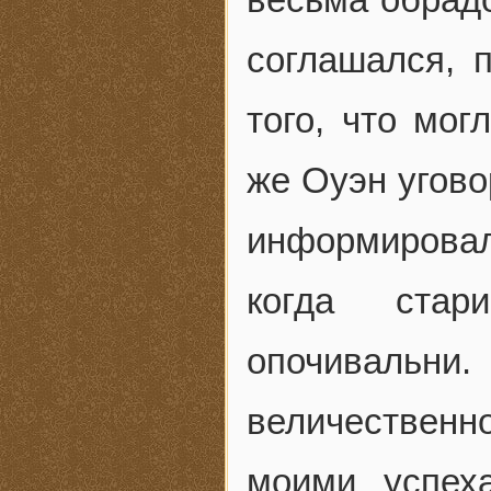
соглашался, 
того, что мог
же Оуэн угово
информировал
когда стар
опочивальни
величественно
моими успех