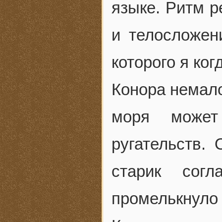
языке. Ритм р
и телосложен
которого я ког
Конора немало
моря может
ругательств.
старик сог
промелькнуло 