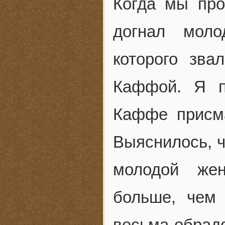
Когда мы про
догнал мол
которого зва
Каффой. Я п
Каффе присма
Выяснилось, 
молодой жен
больше, чем
весьма обрад