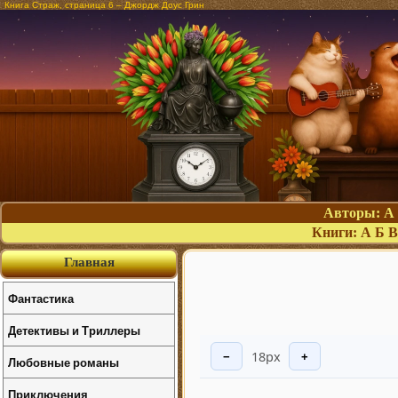
Книга Страж, страница 6 – Джордж Доус Грин
Авторы:
А
Книги:
А
Б
В
Главная
Фантастика
Детективы и Триллеры
18px
−
+
Любовные романы
Приключения