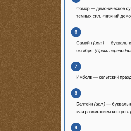
Фомор — демоническое су
темных сил, «нижний демо
6
Самайн
(ирл.)
— буквально:
октября.
(Прим. переводчи
7
Имболк — кельтский празд
8
Белтейн
(ирл.)
— буквально
мая разжиганием костров.
9