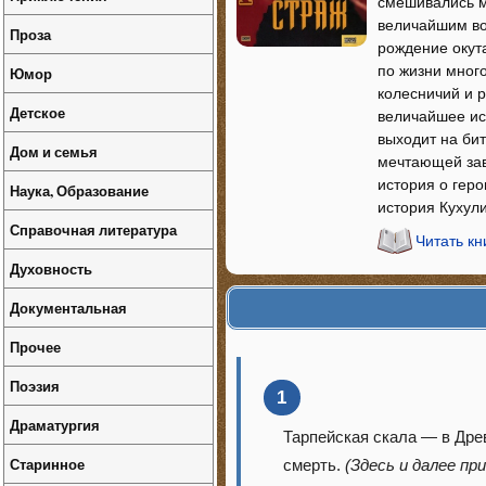
смешивались м
величайшим во
Проза
рождение окут
по жизни много
Юмор
колесничий и р
Детское
величайшее исп
выходит на би
Дом и семья
мечтающей зав
история о геро
Наука, Образование
история Кухул
Справочная литература
Читать кн
Духовность
Документальная
Прочее
Поэзия
1
Драматургия
Тарпейская скала — в Дре
Старинное
смерть.
(Здесь и далее пр