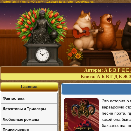
Примечания к книге «Страж» – Джордж Доус Грин | LoveRead.ec
Авторы:
А
Б
В
Г
Д
Е
Книги:
А
Б
В
Г
Д
Е
Ж
Главная
Фантастика
Это история о
варварскую стр
Детективы и Триллеры
песне поэта, г
Любовные романы
какой она была
бахвальства, п
Приключения