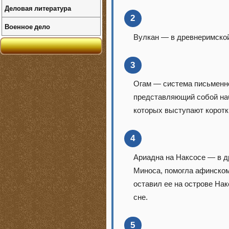
Деловая литература
2
Военное дело
Вулкан — в древнеримской 
3
Огам — система письменн
представляющий собой наб
которых выступают коротк
4
Ариадна на Наксосе — в д
Миноса, помогла афинском
оставил ее на острове Нак
сне.
5