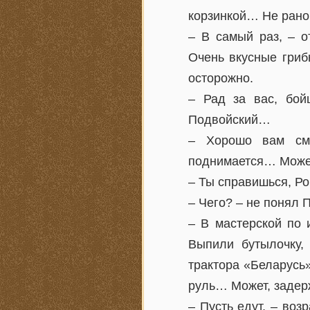
корзинкой… Не рано
– В самый раз, – о
Очень вкусные гриб
осторожно.
– Рад за вас, бой
Подвойский…
– Хорошо вам сме
поднимается… Может,
– Ты справишься, Ро
– Чего? – не понял 
– В мастерской по 
Выпили бутылочку,
трактора «Беларусь
руль… Может, задер
– Пусть едут, – во