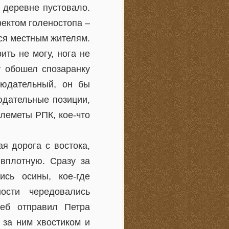
 деревне пустовало.
фектом голеностопа –
ся местным жителям.
ить не могу, нога не
у обошел спозаранку
людательный, он бы
юдательные позиции,
улеметы РПК, кое-что
я дорога с востока,
вплотную. Сразу за
ись осины, кое-где
ости чередовались
еб отправил Петра
 за ним хвостиком и