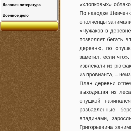
«хлопковых» облако
Деловая литература
По наводке Шевченко
Военное дело
ополченцы занимали
«Чужаков в деревне 
позволяет бегать в
деревню, по опушк
заметил, если что»
извлекали из рюкзак
из провианта, – неиз
План деревни отпеч
выходящая из леса
опушкой начинался
разбавленные бер
впадинами, зарос
Григорьевича заним