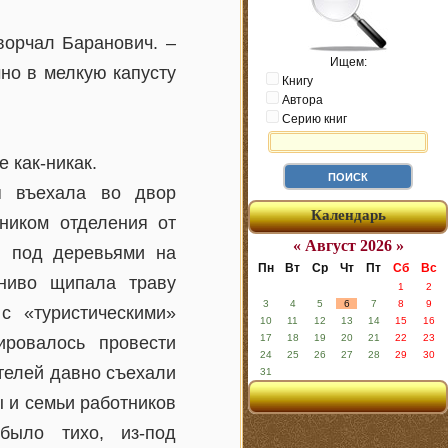
ворчал Баранович. –
Ищем:
но в мелкую капусту
Книгу
Автора
Серию книг
 как-никак.
я въехала во двор
Календарь
ником отделения от
« Август 2026 »
и под деревьями на
Пн
Вт
Ср
Чт
Пт
Сб
Вс
ениво щипала траву
1
2
3
4
5
6
7
8
9
 «туристическими»
10
11
12
13
14
15
16
17
18
19
20
21
22
23
ировалось провести
24
25
26
27
28
29
30
телей давно съехали
31
ы и семьи работников
было тихо, из-под