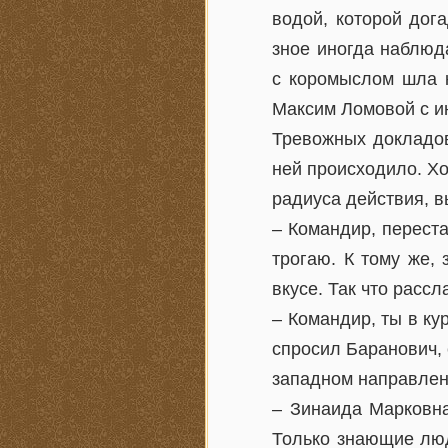
водой, которой дог
зное иногда наблюд
с коромыслом шла к
Максим Ломовой с и
Тревожных докладов
ней происходило. Х
радиуса действия, 
– Командир, переста
трогаю. К тому же,
вкусе. Так что рассл
– Командир, ты в ку
спросил Баранович, 
западном направлени
– Зинаида Марковна
Только знающие люд