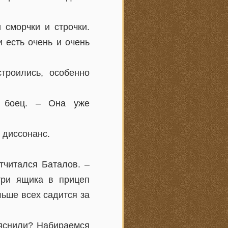
 сморчки и строчки.
 есть очень и очень
троились, особенно
я боец. – Она уже
 диссонанс.
тчитался Баталов. –
три ящика в прицеп
ьше всех садится за
уяснили? Набираемся