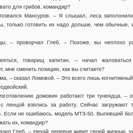
вато для грибов, командир?
тозвался Мансуров. – Я слышал, леса заполонили
ы, только готовить их надо дольше, чем обычные, и
цы, – проворчал Глеб. – Похоже, вы неплохо ус
яться, товарищ капитан, – начал жаловатьс
 мне сменить позицию, как вы считаете?
ма, – сказал Ломовой. – Это всего лишь когнитивный
Подвойский.
изготовлению домовин работают три тунеядца, – о
 с ленцой взялись за работу. Сейчас загружают 
». Если не ошибаюсь, модель МТЗ-50. Выпивший бол
жать их, командир?
зразил Глеб. – Нехай деревня живет своей жизнью, 