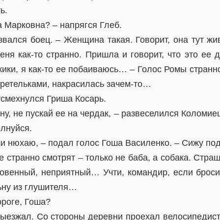
ь.
 Марковна? – напрягся Глеб.
озвался боец. – Женщина такая. Говорит, она тут жи
еня как-то странно. Пришла и говорит, что это ее 
жики, я как-то ее побаиваюсь… – Голос Ромы странн
бретельками, накрасилась зачем-то…
усмехнулся Гриша Косарь.
у, не пускай ее на чердак, – развеселился Коломиец
олнуйся.
и нюхаю, – подал голос Гоша Василенко. – Сижу по
е странно смотрят – только не баба, а собака. Стра
ровенный, неприятный… Учти, командир, если бросит
ьну из глушителя…
ороге, Гоша?
 выезжал. Со стороны деревни проехал велосипедист