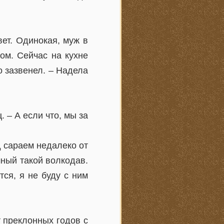
вет. Одинокая, муж в
дом. Сейчас на кухне
о зазвенел. – Надела
. – А если что, мы за
д сараем недалеко от
шный такой волкодав.
ся, я не буду с ним
 преклонных годов с