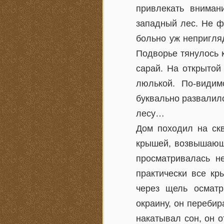
привлекать вниман
западный лес. Не фа
больно уж непригля
Подворье тянулось 
сарай. На открытой
люлькой. По-видим
буквально развалилс
лесу…
Дом походил на скв
крышей, возвышающ
просматривалась не
практически все кр
через щель осматр
окраину, он перебир
накатывал сон, он 