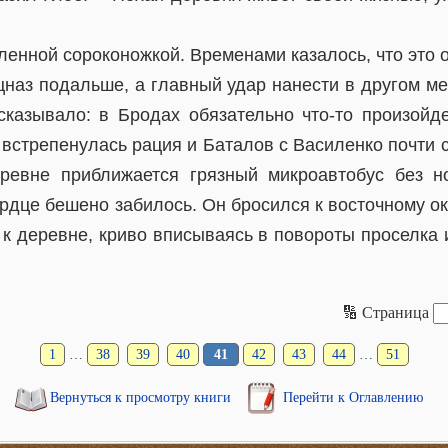
ленной сороконожкой. Временами казалось, что это 
цназ подальше, а главный удар нанести в другом м
сказывало: в Бродах обязательно что-то произойде
 встрепенулась рация и Баталов с Василенко почти
еревне приближается грязный микроавтобус без н
дце бешено забилось. Он бросился к восточному ок
к деревне, криво вписываясь в повороты проселка 
🔢 Страница
1
…
38
39
40
41
42
43
44
…
51
Вернуться к просмотру книги
Перейти к Оглавлению