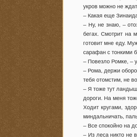
укров можно не ждат
– Какая еще Зинаида
– Ну, не знаю, – от
бегах. Смотрит на м
готовит мне еду. Му
сарафан с тонкими 
– Повезло Ромке, – 
– Рома, держи оборон
тебя отомстим, не в
– Я тоже тут ландыш
дороги. На меня тож
Ходит кругами, здо
миндальничать, пал
– Все спокойно на д
– Из леса никто не