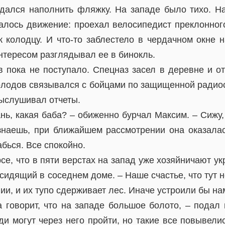
адался наполнить фляжку. На западе было тихо. Н
алось движение: проехал велосипедист преклонног
 колодцу. И что-то заблестело в чердачном окне н
нтересом разглядывал ее в бинокль.
 пока не поступало. Спецназ засел в деревне и от
олодов связывался с бойцами по защищенной радио
выслушивал отчеты.
нь, какая баба? – обиженно бурчал Максим. – Сижу, 
 знаешь, при ближайшем рассмотрении она оказала
абься. Все спокойно.
рсе, что в пяти верстах на запад уже хозяйничают у
сидящий в соседнем доме. – Наше счастье, что тут н
и, и их тупо сдерживает лес. Иначе устроили бы на
 говорит, что на западе большое болото, – подал 
и могут через него пройти, но такие все повывелис