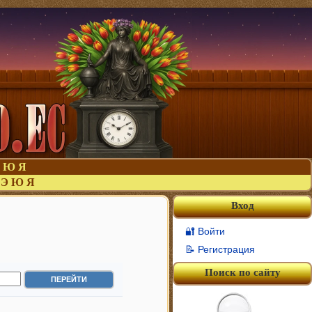
Ю
Я
Э
Ю
Я
Вход
🔐 Войти
📝 Регистрация
Поиск по сайту