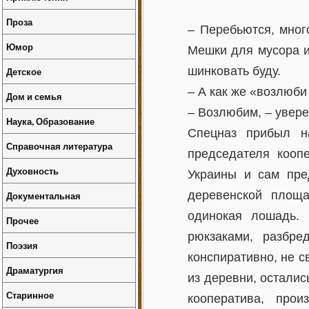
Проза
– Перебьются, мног
Юмор
Мешки для мусора и
шинковать буду.
Детское
– А как же «возлюби
Дом и семья
– Возлюбим, – увере
Наука, Образование
Спецназ прибыл н
Справочная литература
председателя кооп
Духовность
Украины и сам пре
деревенской площа
Документальная
одинокая лошадь.
Прочее
рюкзаками, разбре
Поэзия
конспиративно, не 
Драматургия
из деревни, осталис
Старинное
кооператива, про