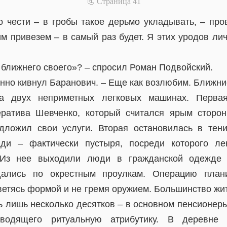
📃 Cтраница 41
о чести – в гробы такое дерьмо укладывать, – про
м привезем – в самый раз будет. Я этих уродов лич
 ближнего своего»? – спросил Роман Подвойский.
нно кивнул Баранович. – Еще как возлюбим. Ближние
а двух неприметных легковых машинах. Перва
ератива Шевченко, который считался ярым сторон
дложил свои услуги. Вторая остановилась в тен
ди – фактически пустыря, посреди которого л
 Из нее выходили люди в гражданской одежде с
дались по окрестным проулкам. Операцию план
светясь формой и не гремя оружием. Большинство жи
ь лишь несколько десятков – в основном пенсионер
изводящего ритуальную атрибутику. В деревне 