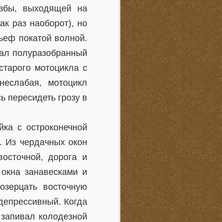
избы, выходящей на
ак раз наоборот), но
ьеф покатой волной.
чал полуразобранный
старого мотоцикла с
неслабая, мотоцикл
ь пересидеть грозу в
йка с остроконечной
 Из чердачных окон
восточной, дорога и
 окна занавесками и
озерцать восточную
 депрессивный. Когда
 запивал колодезной