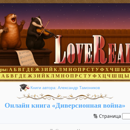
оры:
А
Б
В
Г
Д
Е
Ж
З
И
Й
К
Л
М
Н
О
П
Р
С
Т
У
Ф
Х
Ч
Ш
Ы
Э
:
А
Б
В
Г
Д
Е
Ж
З
И
Й
К
Л
М
Н
О
П
Р
С
Т
У
Ф
Х
Ц
Ч
Ш
Щ
Ы
Книги автора: Александр Тамоников
Онлайн книга «Диверсионная война»
🔢 Страница