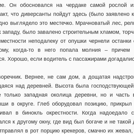
ие. Он обосновался на чердаке самой рослой 
кт, что диверсанты пойдут здесь (было заявлено к
дно выглядело это местечко. Мрачноватый лес, рел
к западу, было завалено строительным хламом, тор
 местности неподалеку от опушки чернели останки 
ому, когда-то в него попала молния – причем 
я. Хорошо, если водитель с пассажирами догадалис
оречник. Вернее, не сам дом, а дощатая надстро
аяся над деревней. Высота была господствующей.
 только западная околица деревни, но и часть 
ыши в округе. Глеб оборудовал позицию, прикрыл
ивал в бинокль окрестности. Когда надоедало с
ался к другому окну, где вид был богаче и не такой
отправлял в рот порцию крекеров, смачно их жевал,