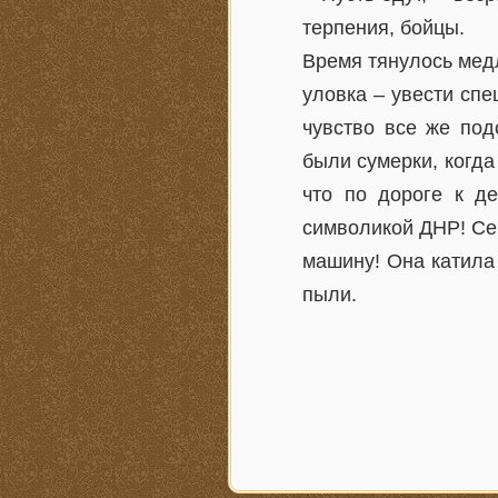
терпения, бойцы.
Время тянулось мед
уловка – увести спе
чувство все же под
были сумерки, когда
что по дороге к д
символикой ДНР! Сер
машину! Она катила 
пыли.