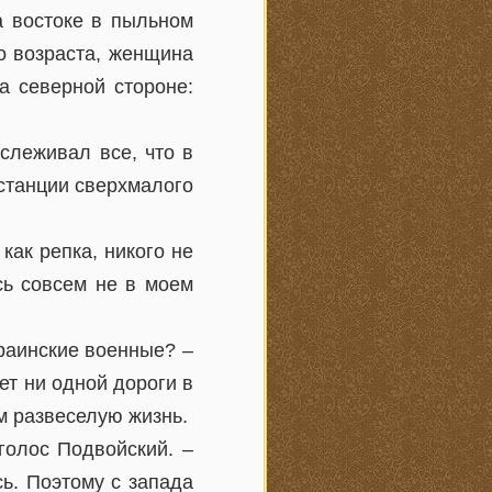
а востоке в пыльном
о возраста, женщина
а северной стороне:
слеживал все, что в
станции сверхмалого
как репка, никого не
сь совсем не в моем
краинские военные? –
ет ни одной дороги в
м развеселую жизнь.
голос Подвойский. –
ь. Поэтому с запада