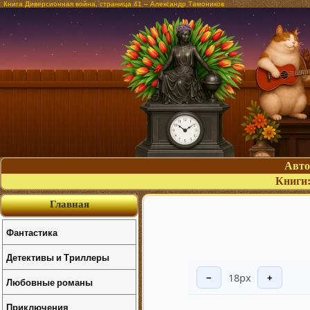
Книга Диверсионная война, страница 41 – Александр Тамоников
Авт
Книги
Главная
Фантастика
Детективы и Триллеры
18px
−
+
Любовные романы
Приключения