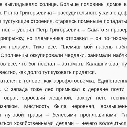
в выглядывало солнце. Больше половины домов в
 Петра Григорьевича – рассудительного усача с де
 пустующие строения, стараясь поменьше попадать
нет, – уверил Петр Григорьевич. – Сам-то я провер
припрыжку, но племянника отправил – он по-тихом
ам полазил. Тихо все. Племяш мой парень наб
. Ополченцы оккупировали чердаки, занимали набл
ов все, что бог послал – автоматы Калашникова, п
вестно, как долго тут куковать придется.
атался в голове, как аэрофотосъемка. Единственна
. С запада тоже лес примыкал к деревне почти 
 овраг, заросший лещиной, вокруг него теснил
езняком. Местность была неровная, возвышенн
ли луговой травы – белесыми проплешинами. Гл
аться хозяйственными делами – нечего волочиться