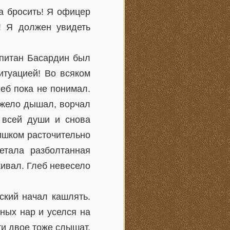
да бросить! Я офицер
! Я должен увидеть
апитан Басардин был
итуацией! Во всяком
леб пока не понимал.
яжело дышал, ворчал
т всей души и снова
ишком расточительно
етала разболтанная
ивал. Глеб невесело
ский начал кашлять.
ных нар и уселся на
ти двое тоже слышат,