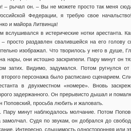
о! – рычал он. – Вы не можете просто так меня сю
оссийской Федерации, я требую свое начальство
нко и майора Литвинца!
м вслушивался в истерические нотки арестанта. К
 – просто раздавлен свалившейся на его голову с
ительно изображал. Что творилось у него в душе, Г
на нары, они истошно заскрипели. Пару минут он т
том затих. Видимо, задумался. Потом ругнулся о
 второго персонажа было расписано сценарием. Сл
естанта в двухместном «номере». Вновь заскреж
торого задержанного. Он прерывисто дышал и помалк
н Поповский, просьба любить и жаловать.
. Пару минут наблюдалось молчание. Потом Попов
 замолчал. Судя по звукам, он добрался до свобод
хание. Интересно, слышимость односторонняя или э