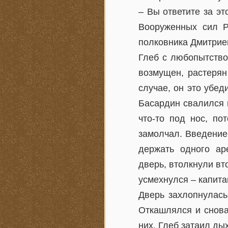
– Вы ответите за эт
Вооруженных сил Р
полковника Дмитрие
Глеб с любопытство
возмущен, растерян
случае, он это убед
Басардин свалился 
что-то под нос, по
замолчал. Введение
держать одного ар
дверь, втолкнули в
усмехнулся – капита
Дверь захлопнулась
Откашлялся и снова
них. Глеб затаил ды