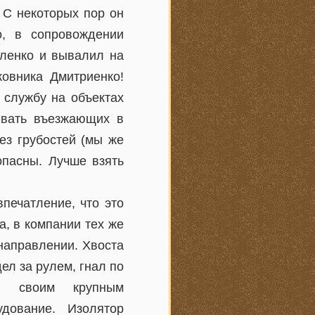
. С некоторых пор он
, в сопровождении
еленко и вывалил на
овника Дмитриенко!
 службу на объектах
ивать въезжающих в
Без грубостей (мы же
опасны. Лучше взять
печатление, что это
а, в компании тех же
направлении. Хвоста
ел за рулем, гнал по
ый своим крупным
дование. Изолятор