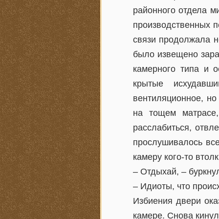
районного отдела м
производственных п
связи продолжала н
было извещено зара
камерного типа и о
крытые исхудавш
вентиляционное, но
на тощем матрасе,
расслабиться, отвл
прослушивалось все
камеру кого-то втол
– Отдыхай, – буркну
– Идиоты, что проис
Избиения двери ока
камере. Снова кинул