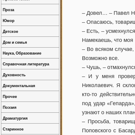
Проза
– Довел… – Павел Н
Юмор
– Опасаюсь, товарищ 
– Есть, – усмехнулс
Детское
Намекаешь, что моя
Дом и семья
– Во всяком случае,
Наука, Образование
Возможно все.
Справочная литература
– Чушь, – отмахнулс
Духовность
– И у меня провер
Николаевич. Я скло
Документальная
кто-то действитель
Прочее
под удар «Гепарда»
Поэзия
узнают о наших пла
Драматургия
– Просьба, товарищ
Старинное
Поповского с Басар