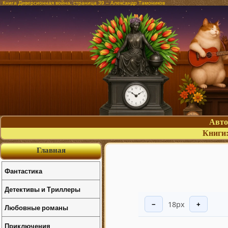
Книга Диверсионная война, страница 39 – Александр Тамоников
Авт
Книги
Главная
Фантастика
Детективы и Триллеры
18px
−
+
Любовные романы
Приключения