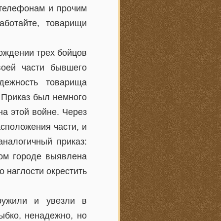
 телефонам и прочим
аботайте, товарищи
вождении трех бойцов
воей части бывшего
дежность товарища
 Приказ был немного
на этой войне. Через
сположения части, и
аналогичный приказ:
том городе выявлена
о наглости окрестить
ружили и увезли в
ыбко, ненадежно, но