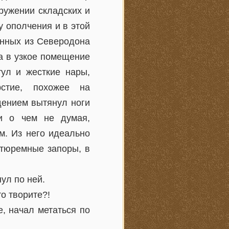
ружении складских и
 ополчения и в этой
енных из Северодона
а в узкое помещение
тул и жесткие нары,
стие, похожее на
дением вытянул ноги
ни о чем не думая,
м. Из него идеально
 тюремные запоры, в
ул по ней.
о творите?!
, начал метаться по