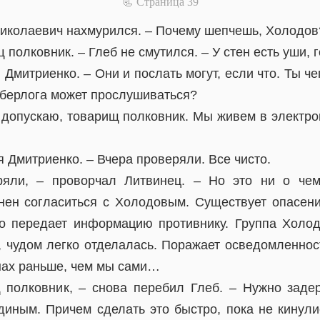
📃 Cтраница 39
иколаевич нахмурился. – Почему шепчешь, Холодов
полковник. – Глеб не смутился. – У стен есть уши, г
я Дмитриенко. – Они и послать могут, если что. Ты ч
 берлога может прослушиваться?
 допускаю, товарищ полковник. Мы живем в электро
я Дмитриенко. – Вчера проверяли. Все чисто.
яли, – проворчал Литвинец. – Но это ни о чем
нен согласиться с Холодовым. Существует опасени
но передает информацию противнику. Группа Хол
, чудом легко отделалась. Поражает осведомленнос
нах раньше, чем мы сами…
 полковник, – снова перебил Глеб. – Нужно заде
диным. Причем сделать это быстро, пока не кинулис