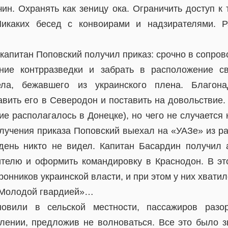
чин. Охранять как зеницу ока. Ограничить доступ к
Никаких бесед с конвоирами и надзирателями. Р
 капитан Поповский получил приказ: срочно в сопро
ние контрразведки и забрать в расположение с
ела, бежавшего из украинского плена. Благона
авить его в Северодон и поставить на довольствие.
е располагалось в Донецке), но чего не случается 
олучения приказа Поповский выехал на «УАЗе» из ра
день никто не видел. Капитан Басардин получил 
ителю и оформить командировку в Краснодон. В э
ронников украинской власти, и при этом у них хватил
«Молодой гвардией»…
овили в сельской местности, пассажиров разо
лении, предложив не волноваться. Все это было з