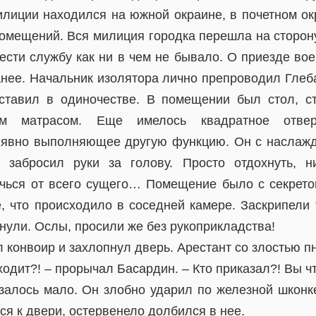
илиции находился на южной окраине, в почетном ок
омещений. Вся милиция городка перешла на сторону
ести службу как ни в чем не бывало. О приезде во
нее. Начальник изолятора лично препроводил Глеб
ставил в одиночестве. В помещении был стол, с
им матрасом. Еще имелось квадратное отвер
 явно выполняющее другую функцию. Он с наслаж
 забросил руки за голову. Просто отдохнуть, 
ечься от всего сущего… Помещение было с секрето
, что происходило в соседней камере. Заскрипели
кнули. Ослы, просили же без рукоприкладства!
л конвоир и захлопнул дверь. Арестант со злостью пн
ходит?! – прорычал Басардин. – Кто приказал?! Вы чт
залось мало. Он злобно ударил по железной шконке
ся к двери, остервенело долбился в нее.