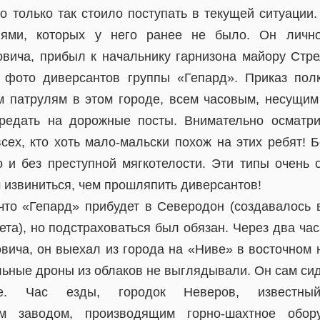
о только так стоило поступать в текущей ситуации
иями, которых у него ранее не было. Он лично
вича, прибыл к начальнику гарнизона майору Стр
 фото диверсантов группы «Гепард». Приказ полк
м патрулям в этом городе, всем часовым, несущим
ередать на дорожные посты. Внимательно осматр
сех, кто хоть мало-мальски похож на этих ребят! 
 и без преступной мягкотелости. Эти типы очень 
 извиниться, чем прошляпить диверсантов!
что «Гепард» прибудет в Северодон (создавалось в
та), но подстраховаться был обязан. Через два час
вича, он выехал из города на «Ниве» в восточном 
ьные дроны из облаков не выглядывали. Он сам сид
ке. Час езды, городок Неверов, известн
ым заводом, производящим горно-шахтное обору