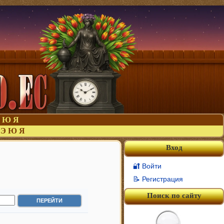
Ю
Я
Э
Ю
Я
Вход
🔐 Войти
📝 Регистрация
Поиск по сайту