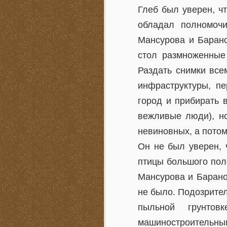
Глеб был уверен, чт
обладал полномоч
Мансурова и Барано
стол размноженные
Раздать снимки все
инфраструктуры, п
город и прибирать в
вежливые люди), но
невиновных, а потом
Он не был уверен, 
птицы большого поле
Мансурова и Барано
не было. Подозрител
пыльной грунтов
машиностроительн