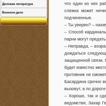
что один из них ра
Деловая литература
слежка может ниче
Военное дело
подчиненные.
– Ты уверен? – нахм
– Способ кардиналь
парни могут предать
– Неправда, – возра
дождаться следующе
защищенной связи. Г
будет известно мест
противник не сможет,
Басардина срочно вы
вызовут, а по дороге
– Хорошо, так и сд
ведомстве, Захар Г