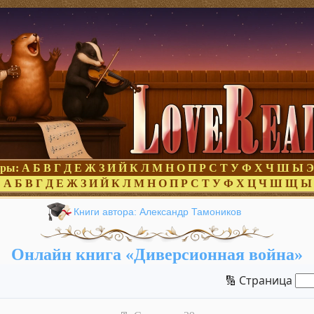
оры:
А
Б
В
Г
Д
Е
Ж
З
И
Й
К
Л
М
Н
О
П
Р
С
Т
У
Ф
Х
Ч
Ш
Ы
Э
:
А
Б
В
Г
Д
Е
Ж
З
И
Й
К
Л
М
Н
О
П
Р
С
Т
У
Ф
Х
Ц
Ч
Ш
Щ
Ы
Книги автора: Александр Тамоников
Онлайн книга «Диверсионная война»
🔢 Страница