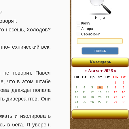
?
Ищем:
оворят.
Книгу
его несешь, Холодов?
Автора
Серию книг
нно-технический век.
Календарь
« Август 2026 »
 не говорит, Павел
Пн
Вт
Ср
Чт
Пт
Сб
Вс
е, что в этом штабе
1
2
3
4
5
6
7
8
9
одова дважды попала
10
11
12
13
14
15
16
17
18
19
20
21
22
23
ть диверсантов. Они
24
25
26
27
28
29
30
31
ржать и изолировать
ь в бега. Я уверен,