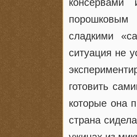
консервами 
порошковым
сладкими «с
ситуация не у
экспериментир
готовить сами
которые она п
страна сидела
ужинах из мик