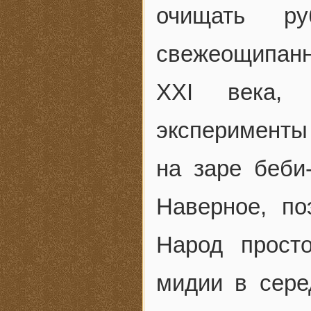
очищать р
свежеощипанно
XXI века, 
эксперименты 
на заре беби-
Наверное, по
Народ прост
мидии в сер