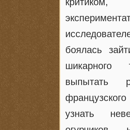
критиком, 
экспериме
исследовате
боялась зай
шикарного 
выпытать 
французског
узнать нев
огурчиков –