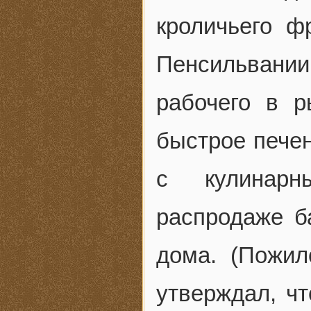
кроличьего ф
Пенсильван
рабочего в 
быстрое печен
с кулинарн
распродаже ба
дома. (Пожил
утверждал, ч