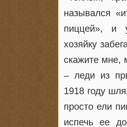
назывался «и
пиццей», и 
хозяйку забег
скажите мне, 
– леди из п
1918 году шля
просто ели пи
испечь ее д