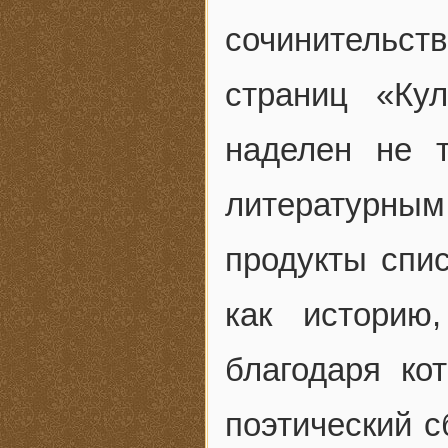
сочинительст
страниц «Ку
наделен не 
литературны
продукты спис
как историю
благодаря ко
поэтический с