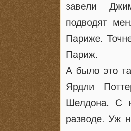
завели Джи
подводят мен
Париже. Точне
Париж.
А было это та
Ярдли Потте
Шелдона. С 
разводе. Уж н