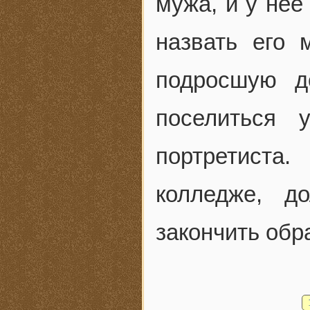
мужа, и у нее
назвать его 
подросшую д
поселиться 
портретиста
колледже, д
закончить обр