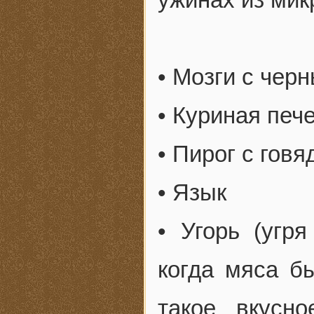
• Мозги с чер
• Куриная печ
• Пирог с гов
• Язык
• Угорь (угр
когда мяса б
такое вкусн