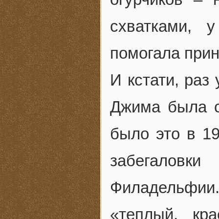
схватками, у
помогала прин
И кстати, раз
Джима была с
было это в 19
забегаловк
Филадельфии
«теплый, кра