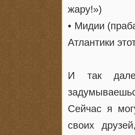
жару!»)
• Мидии (праб
Атлантики это
И так дале
задумываешь
Сейчас я мог
своих друзе