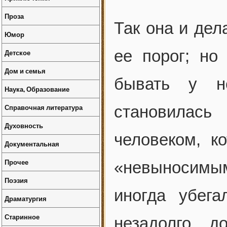
Проза
Так она и дел
Юмор
ее порог; но
Детское
Дом и семья
бывать у н
Наука, Образование
Справочная литература
становилас
Духовность
человеком, к
Документальная
Прочее
«невыносимым
Поэзия
иногда убег
Драматургия
Старинное
незадолго д