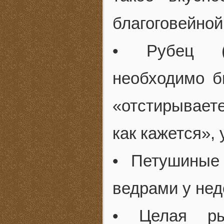
благоговейной
• Рубец (к
необходимо б
«отстирываете
как кажется»,
• Петушиные
ведрами у не
• Целая рыб