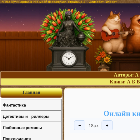
Книга Кулинарная книга моей прабабушки, страница 2 – Элизабет Гилберт
Авторы:
А
Книги:
А
Б
В
Главная
Фантастика
Онлайн кн
Детективы и Триллеры
18px
−
+
Любовные романы
Приключения