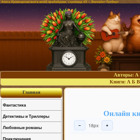
Книга Кулинарная книга моей прабабушки, страница 65 – Элизабет Гилберт
Авторы:
А
Книги:
А
Б
В
Главная
Фантастика
Онлайн кн
Детективы и Триллеры
18px
−
+
Любовные романы
Приключения