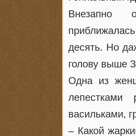
Внезапно 
приближалас
десять. Но д
голову выше З
Одна из жен
лепестками
васильками, г
– Какой жарки