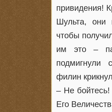
привидения! К
Шульта, они 
чтобы получил
им это – па
подмигнули 
филин крикнул
– Не бойтесь!
Его Величеств