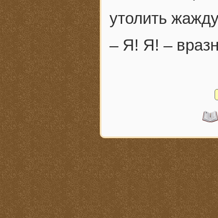
утолить жажд
– Я! Я! – враз