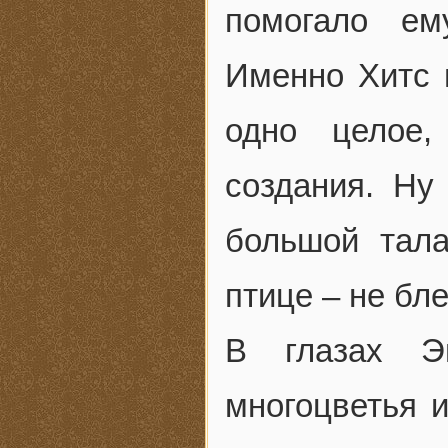
помогало ем
Именно Хитс 
одно целое,
создания. Ну
большой тал
птице – не бл
В глазах Э
многоцветья 