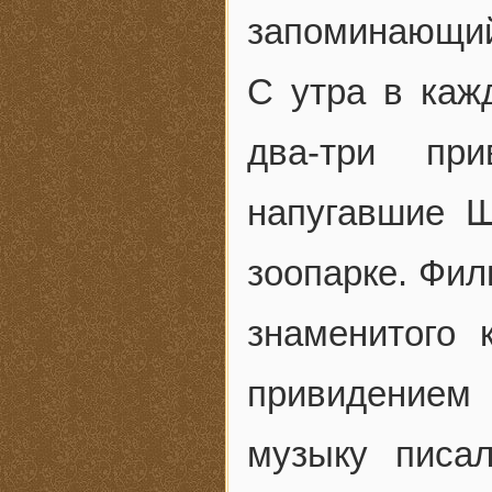
запоминающий
С утра в каж
два-три при
напугавшие Ш
зоопарке. Фил
знаменитого 
привидением 
музыку писа