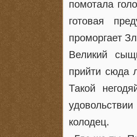
помотала голо
готовая пре
проморгает З
Великий сыщ
прийти сюда л
Такой негодя
удовольстви
колодец.