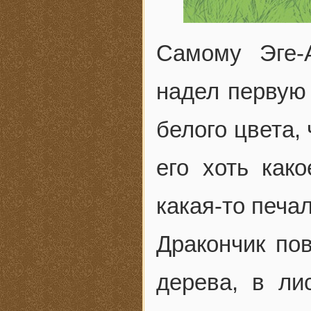
Самому Эге-
надел первую
белого цвета,
его хоть как
какая-то печа
Дракончик по
дерева, в ли