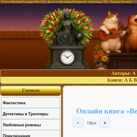
Книга Великий сыщик Эге-Ага. Дело о пропавшей короне, страница 19 – Вадим Громов
Авторы:
А
Книги:
А
Б
В
Главная
Фантастика
Онлайн книга «Ве
Детективы и Триллеры
18px
−
+
Любовные романы
Приключения