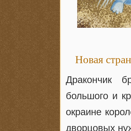
Новая стра
Дракончик б
большого и кр
окраине корол
дворцовых нуж