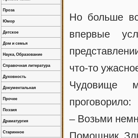
Проза
Но больше вс
Юмор
впервые ус
Детское
Дом и семья
представлени
Наука, Образование
Справочная литература
что-то ужасно
Духовность
Чудовище м
Документальная
Прочее
проговорило:
Поэзия
– Возьми немн
Драматургия
Старинное
Помощник Зл