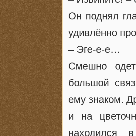
Он поднял гла
удивлённо про
– Эге-е-е…
Смешно одет
большой свя
ему знаком. Д
и на цветоч
находился 