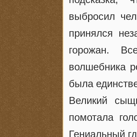
выбросил чел
принялся нез
горожан. Вс
волшебника р
была единстве
Великий сыщ
помотала гол
Гениальный гд