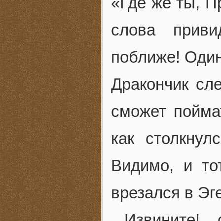
«Где же ты, П
слова приви
поближе! Один
Дракончик сле
сможет пойма
как столкнул
Видимо, и то
врезался в Эге
– Извините! –