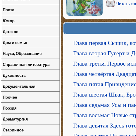
Читать кн
Проза
Юмор
Детское
Дом и семья
Глава первая Сыщик, к
Глава вторая Гугерт и
Наука, Образование
Глава третья Первое ис
Справочная литература
Глава четвёртая Двадца
Духовность
Глава пятая Привидение
Документальная
Глава шестая Швак, Бро
Прочее
Глава седьмая Усы и па
Поэзия
Глава восьмая Новые ст
Драматургия
Глава девятая Здесь г
Старинное
Глава десятая На что с