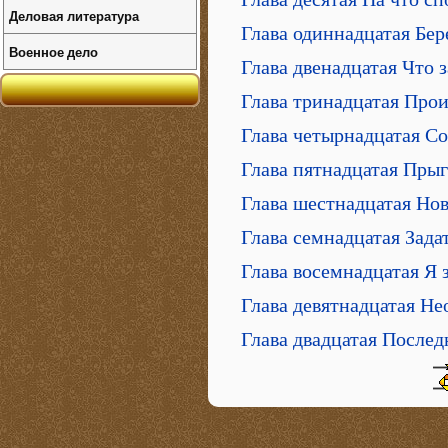
Деловая литература
Глава одиннадцатая Бер
Военное дело
Глава двенадцатая Что
Глава тринадцатая Прои
Глава четырнадцатая Со
Глава пятнадцатая Пры
Глава шестнадцатая Но
Глава семнадцатая Зада
Глава восемнадцатая Я 
Глава девятнадцатая Н
Глава двадцатая Послед