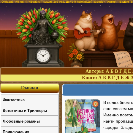
Оглавление книги «Великий сыщик Эге-Ага. Дело о пропавшей короне». Автор – Вадим Г
Авторы:
А
Б
В
Г
Д
Е
Книги:
А
Б
В
Г
Д
Е
Ж
Главная
Фантастика
В волшебном к
еще совсем мал
Детективы и Триллеры
Именно поэтом
Любовные романы
найти пропавш
чародея Злыдс
Приключения