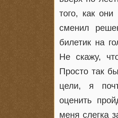
того, как они
сменил реше
билетик на го
Не скажу, чт
Просто так бы
цели, я поч
оценить прой
меня слегка з