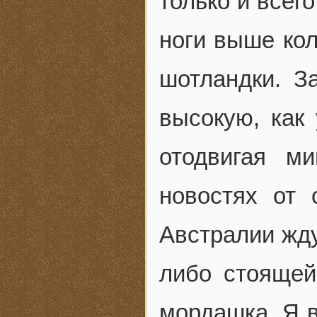
только и всег
ноги выше кол
шотландки. З
высокую, как 
отодвигая м
новостях от 
Австралии жд
либо стоящей
мордашка. Я в