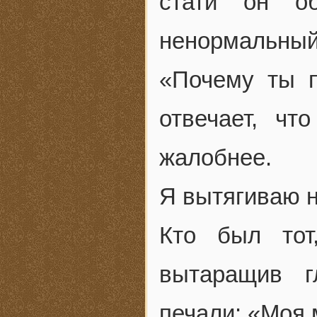
стати он о
ненормальн
«Почему ты 
отвечает, ч
жалобнее.
Я вытягиваю н
Кто был тот
вытаращив г
печали: «Моя 