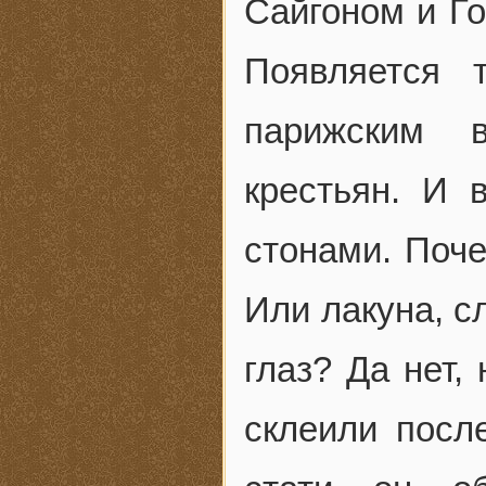
Сайгоном и Г
Появляется 
парижским 
крестьян. И 
стонами. Поч
Или лакуна, с
глаз? Да нет,
склеили после