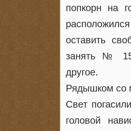
попкорн на г
расположилс
оставить св
занять № 15
другое.
Рядышком со 
Свет погасили
головой нав