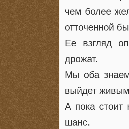
чем более же
отточенной бы
Ее взгляд о
дрожат.
Мы оба знаем
выйдет живым 
А пока стоит 
шанс.