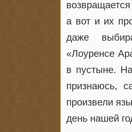
возвращается 
а вот и их пр
даже выбир
«Лоуренсе Ар
в пустыне. Н
признаюсь, с
произвели язык
день нашей г