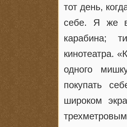
тот день, когд
себе. Я же 
карабина; т
кинотеатра. «
одного мишк
покупать се
широком экр
трехметров