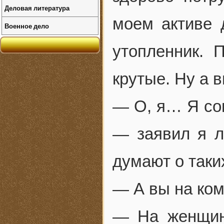
Деловая литература
моем активе 
Военное дело
утопленник. 
крутые. Ну а 
— О, я… Я сов
— заявил я 
думают о таки
— А вы на ком
— На женщин