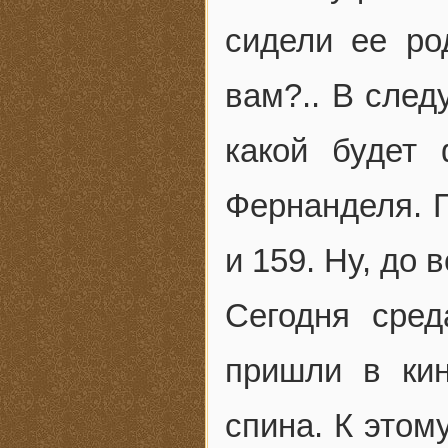
сидели ее ро
вам?.. В след
какой будет
Фернанделя. Г
и 159. Ну, до 
Сегодня сред
пришли в ки
спина. К этом