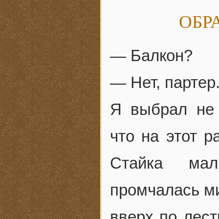
ОБР
— Балкон?
— Нет, партер
Я выбрал не 
что на этот р
Стайка мал
промчалась ми
вверх по лест