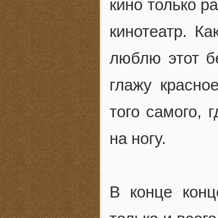
кино только ра
кинотеатр. К
люблю этот б
глажу красно
того самого, 
на ногу.
В конце конц