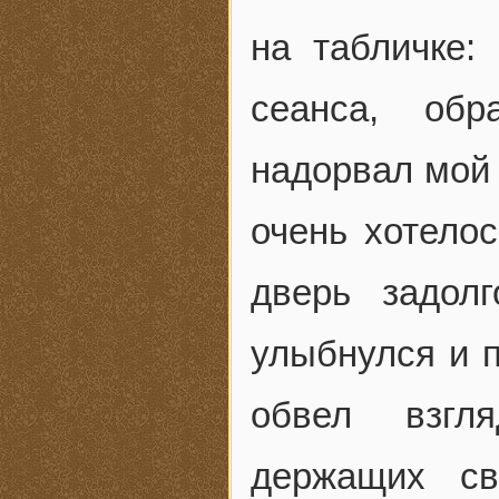
на табличке:
сеанса, обр
надорвал мой 
очень хотелос
дверь задол
улыбнулся и п
обвел взгля
держащих св