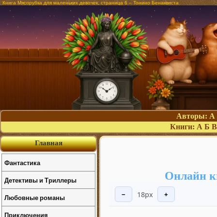
Книга Мясорубка для маленьких девочек, страница 6 – Тонино Бенаквиста
Авторы:
А
Книги:
А
Б
В
Главная
Фантастика
Онлайн к
Детективы и Триллеры
18px
−
+
Любовные романы
Приключения