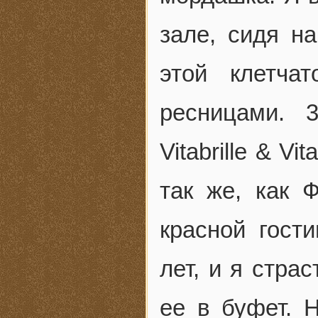
зале, сидя н
этой клетча
ресницами. 
Vitabrille & V
так же, как 
красной гост
лет, и я стра
ее в буфет. Н