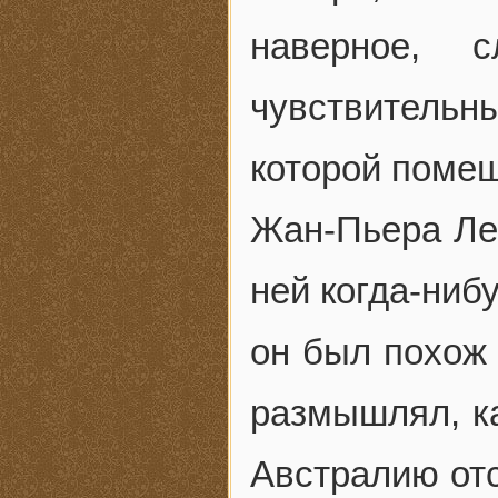
наверное, 
чувствитель
которой помеш
Жан-Пьера Лео
ней когда-нибу
он был похож 
размышлял, ка
Австралию отс