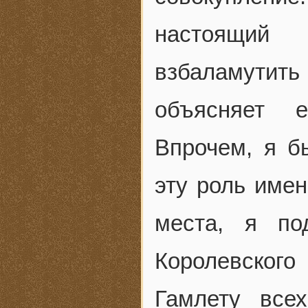
настоящий 
взбаламутить
объясняет е
Впрочем, я б
эту роль име
места, я по
Королевского
Гамлету все