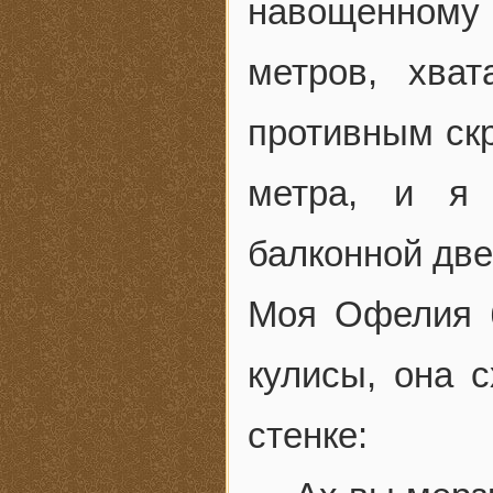
навощенному
метров, хва
противным скр
метра, и я 
балконной две
Моя Офелия б
кулисы, она 
стенке: