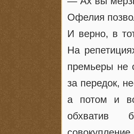
— Ах вы мерзк
Офелия позвол
И верно, в то
На репетиция
премьеры не с
за передок, н
а потом и в
обхватив 
совокуплени