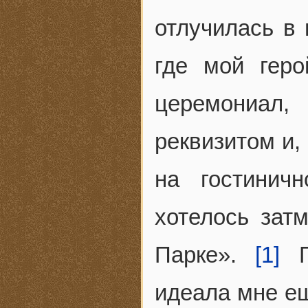
отлучилась в 
где мой геро
церемониал
реквизитом и,
на гостинич
хотелось зат
Парке».
[1]
Пе
идеала мне ещ