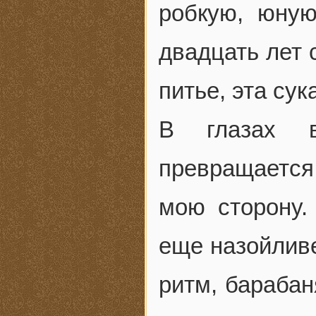
робкую, юную
двадцать лет 
питье, эта су
В глазах в
превращается
мою сторону.
еще назойливе
ритм, барабан