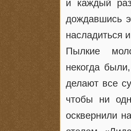
и каждый раз
дождавшись э
насладиться и
Пылкие мол
некогда были,
делают все су
чтобы ни од
осквернили н