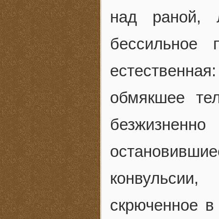
над раной, 
бессильное 
естественна
обмякшее тел
безжизненн
остановивши
конвульсии,
скрюченное в 