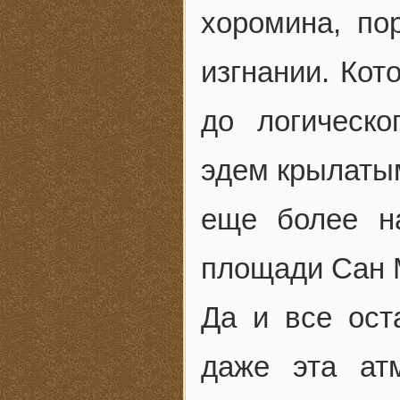
хоромина, по
изгнании. Ко
до логическо
эдем крылаты
еще более н
площади Сан 
Да и все ост
даже эта атм