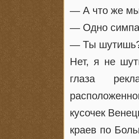
— А что же м
— Одно симпа
— Ты шутишь
Нет, я не шут
глаза рекл
расположенно
кусочек Венец
краев по Бол