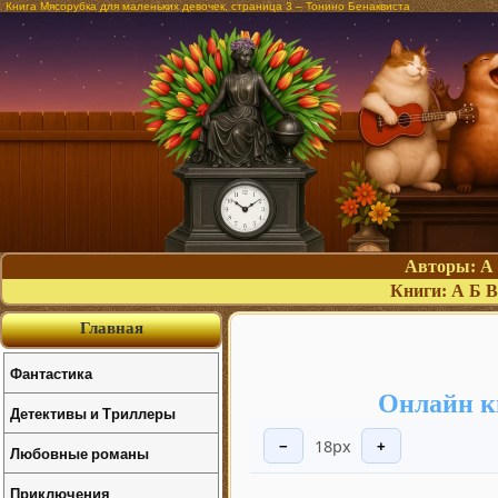
Книга Мясорубка для маленьких девочек, страница 3 – Тонино Бенаквиста
Авторы:
А
Книги:
А
Б
В
Главная
Фантастика
Онлайн к
Детективы и Триллеры
18px
−
+
Любовные романы
Приключения