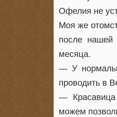
Офелия не уст
Моя же отомст
после нашей 
месяца.
— У нормаль
проводить в В
— Красавица
можем позвол