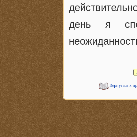
действительно
день я спо
неожиданность
Вернуться к п