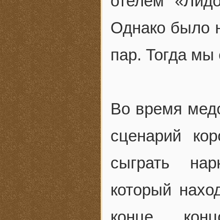
отелем «Лид
Однако было н
пар. Тогда мы
Во время мед
сценарий ко
сыграть нар
который нахо
конце кон