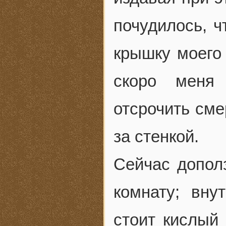
почудилось, ч
крышку моего
скоро меня 
отсрочить сме
за стенкой.
Сейчас допол
комнату; вну
стоит кислый 