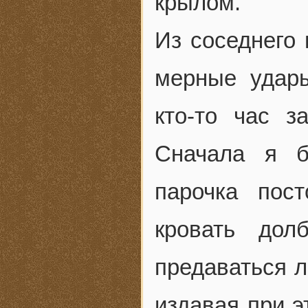
крылом.
Из соседнего
мерные удары
кто-то час 
Сначала я б
парочка пос
кровать дол
предаваться л
издавая при э