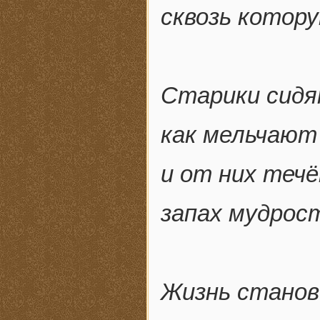
сквозь котор
Старики сидят
как мельчают
и от них течё
запах мудрос
Жизнь станов