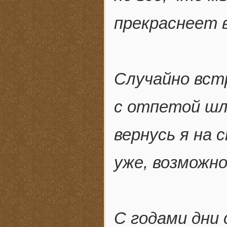
прекраснеет 
Случайно вст
с отпетой шл
вернусь я на 
уже, возможно
С годами дни