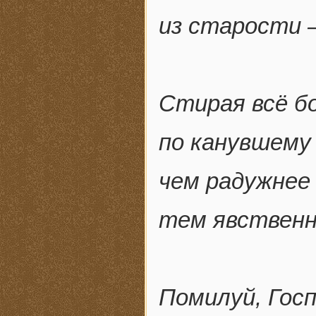
из старости 
Стирая всё б
по канувшему
чем радужнее
тем явственн
Помилуй, Госп