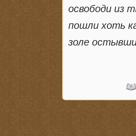
освободи из т
пошли хоть к
золе остывши