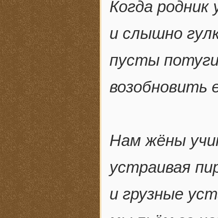
Когда родник 
и слышно гулк
пусты потуги
возобновить е
Нам жёны учи
устраивая пи
и грузные ус