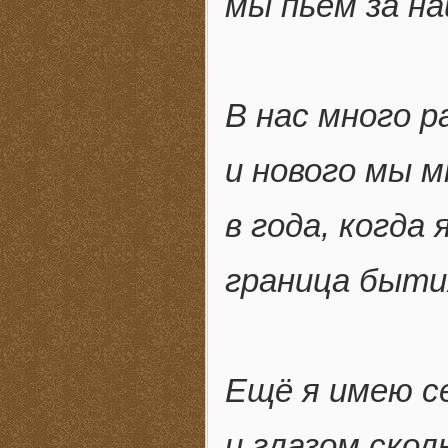
мы пьём за н
В нас много р
и нового мы м
в года, когда
граница быти
Ещё я имею 
и глазом скол