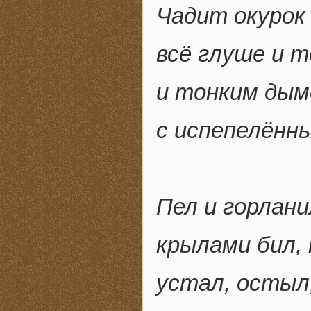
Чадит окурок
всё глуше и т
и тонким дым
с испепелённы
Пел и горлани
крылами бил, 
устал, остыл,