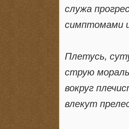
служа прогре
симптомами и
Плетусь, сут
струю мораль
вокруг плечи
влекут преле