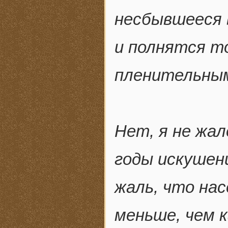
несбывшееся 
и полнятся т
пленительным
Нет, я не жал
годы искушен
жаль, что на
меньше, чем к