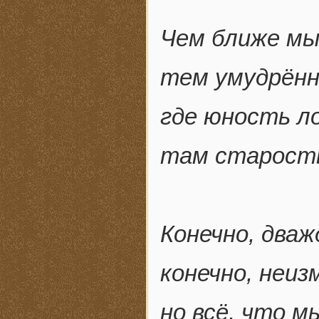
Чем ближе мы 
тем умудрённ
где юность л
там старость
Конечно, дваж
конечно, неиз
но всё, что м