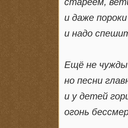
стареем, вет
и даже пороки
и надо спеши
Ещё не чужды
но песни гла
и у детей гор
огонь бессме