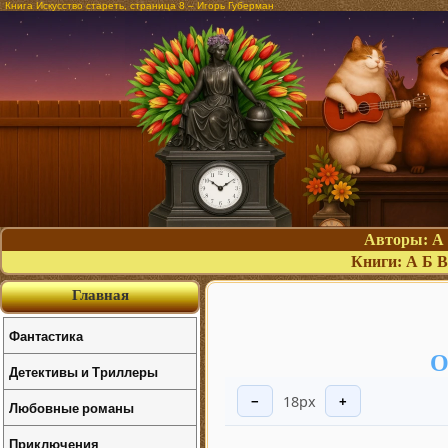
Книга Искусство стареть, страница 8 – Игорь Губерман
Авторы:
А
Книги:
А
Б
В
Главная
Фантастика
О
Детективы и Триллеры
18px
−
+
Любовные романы
Приключения