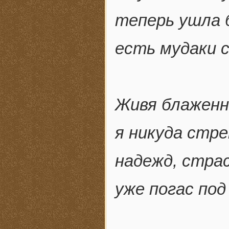
теперь ушла 
есть мудаки 
Живя блаженно
я никуда стре
надежд, стра
уже погас под