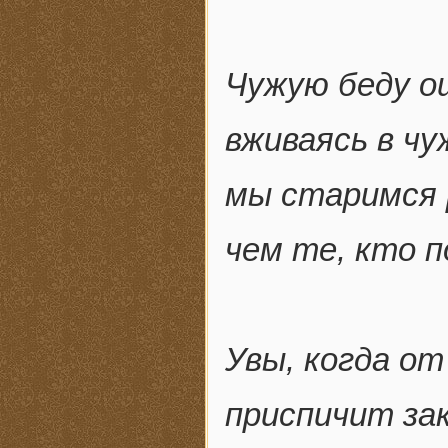
Чужую беду о
вживаясь в чу
мы старимся 
чем те, кто п
Увы, когда от
приспичит за