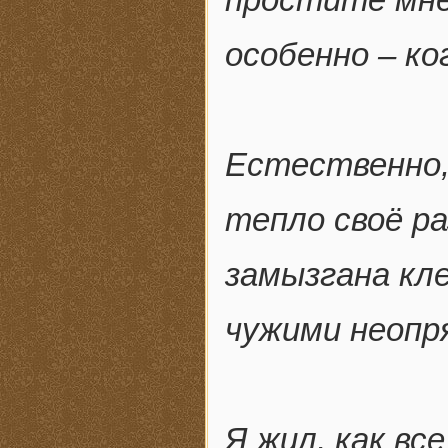
особенно – ко
Естественно,
тепло своё р
замызгана кл
чужими неопр
Я жил, как вс