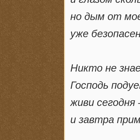
но дым от мо
уже безопасен
Никто не знае
Господь подуе
живи сегодня 
и завтра прим