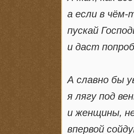
а если в чём-
пускай Господ
и даст попро
А славно бы у
я лягу под ве
и женщины, н
впервой сойду