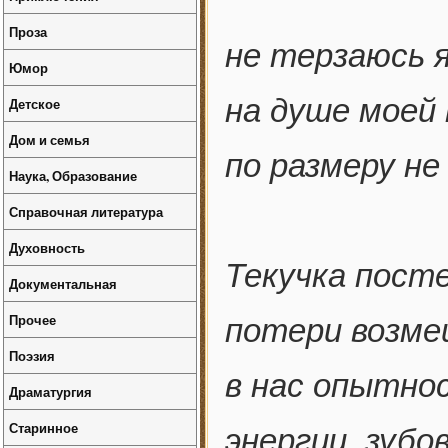
Проза
не терзаюсь я
Юмор
на душе моей
Детское
Дом и семья
по размеру не
Наука, Образование
Справочная литература
Духовность
Текучка пост
Документальная
Прочее
потери возме
Поэзия
в нас опытно
Драматургия
Старинное
энергии, зубо