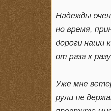
Надежды очен
но время, при
дороги наши к
от раза к раз
Уже мне вете
рули не держа
простите мне,