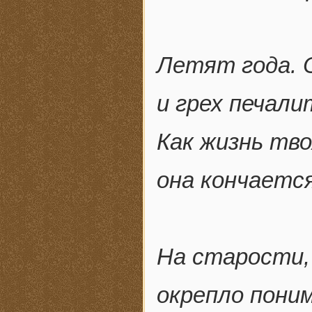
Летят года. 
и грех печали
Как жизнь тво
она кончается
На старости,
окрепло пони