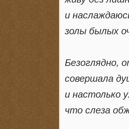
и наслаждаюс
золы былых о
Безоглядно, 
совершала д
и настолько 
что слеза об