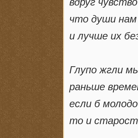
вдруг чувств
что души нам
и лучше их бе
Глупо жгли мы
раньше време
если б молод
то и старост