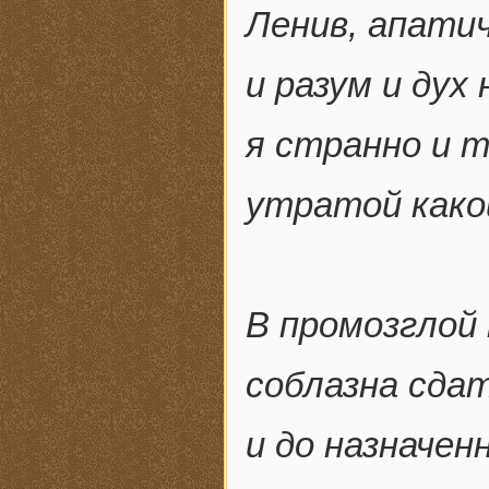
Ленив, апатич
и разум и ду
я странно и 
утратой како
В промозглой
соблазна сда
и до назначен