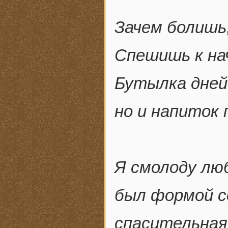
Зачем болишь
Спешишь к нач
Бутылка дней
но и напиток 
Я смолоду лю
был формой с
спасительная