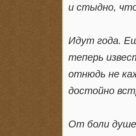
и стыдно, чт
Идут года. Е
теперь извес
отнюдь не ка
достойно вст
От боли душе