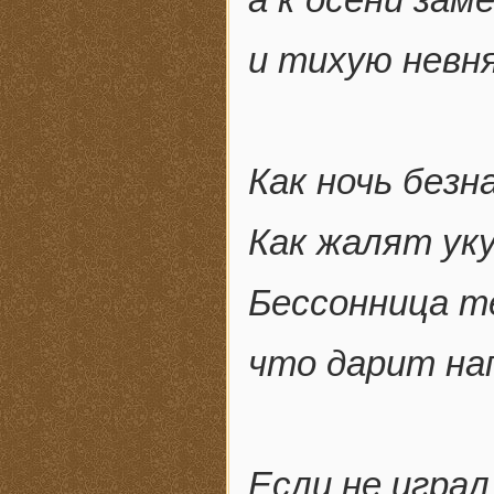
и тихую невн
Как ночь безн
Как жалят уку
Бессонница т
что дарит на
Если не играл