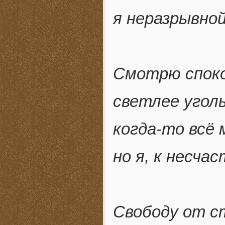
я неразрывно
Смотрю споко
светлее уголь
когда-то всё 
но я, к несча
Свободу от с