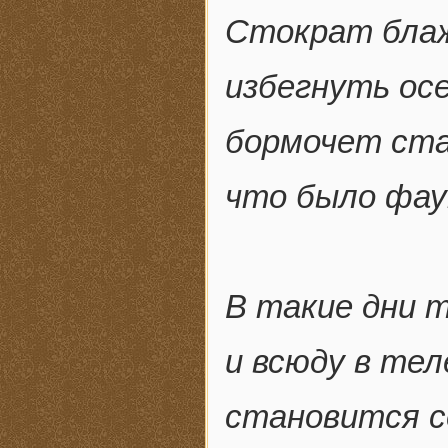
Стократ блаж
избегнуть осе
бормочет ста
что было фау
В такие дни т
и всюду в тел
становится с