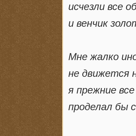
исчезли все об
и венчик золо
Мне жалко ин
не движется 
я прежние вс
проделал бы 