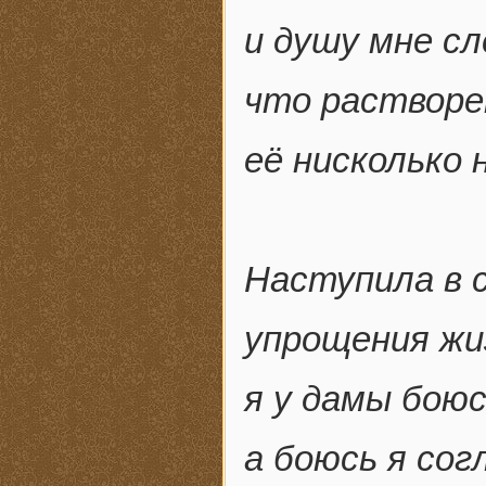
и душу мне с
что растворе
её нисколько 
Наступила в 
упрощения жи
я у дамы боюс
а боюсь я сог