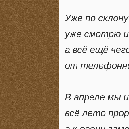
Уже по склону 
уже смотрю и
а всё ещё чег
от телефонно
В апреле мы и
всё лето про
а к осени зам