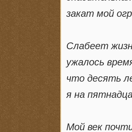
закат мой ог
Слабеет жизн
ужалось время
что десять л
я на пятнадц
Мой век почти