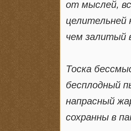
от мыслей, в
целительней 
чем залитый 
Тоска бессмы
бесплодный п
напрасный жа
сохранны в п