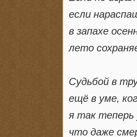
если нараспаш
в запахе осен
лето сохраня
Судьбой в тр
ещё в уме, ко
я так теперь
что даже сме