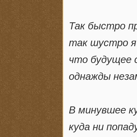
Так быстро п
так шустро я 
что будущее 
однажды неза
В минувшее ку
куда ни попа