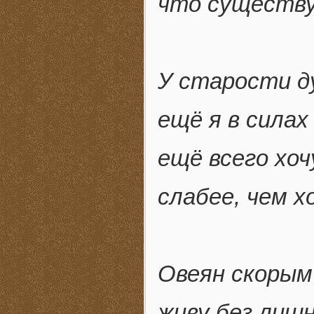
что существу
У старости д
ещё я в силах
ещё всего хоч
слабее, чем 
Овеян скорым
живу без лишн