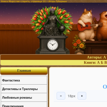
Книга Искусство стареть, страница 10 – Игорь Губерман
Авторы:
А
Книги:
А
Б
В
Главная
Фантастика
О
Детективы и Триллеры
18px
−
+
Любовные романы
Приключения