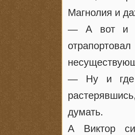
Магнолия и да
— А вот и 
отрапортова
несуществующ
— Ну и где
растерявшись,
думать.
А Виктор си