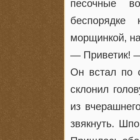
песочные в
беспорядке 
морщинкой, на
— Приветик! —
Он встал по 
склонил голов
из вчерашнег
звякнуть. Шпо