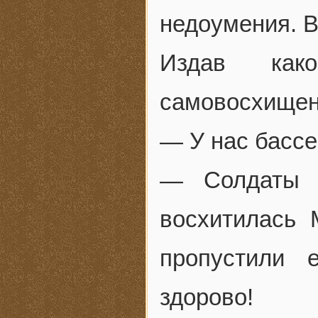
недоумения. В
Издав како
самовосхищени
— У нас бассей
— Солдаты 
восхитилась 
пропустили 
здорово!