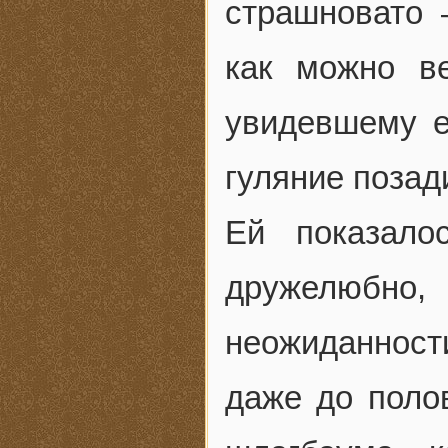
страшновато
как можно в
увидевшему е
гуляние позад
Ей показало
дружелюбно, 
неожиданност
даже до поло