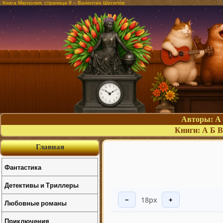
Книга Магнолия, страница 9 – Валентин Шатилов
Авторы:
А
Книги:
А
Б
В
Главная
Фантастика
Детективы и Триллеры
18px
−
+
Любовные романы
Приключения