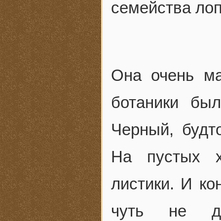
семейства лоп
Она очень ма
ботаники был
Черный, будт
На пустых х
листики. И ко
чуть не до