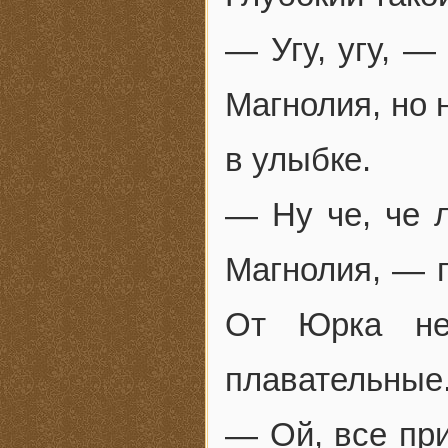
— Угу, угу, 
Магнолия, но 
в улыбке.
— Ну че, че 
Магнолия, — г
От Юрка не
плавательные
— Ой, все пр