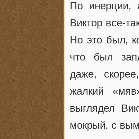
По инерции, 
Виктор все-та
Но это был, к
что был зап
даже, скоре
жалкий «мяв
выглядел Вик
мокрый, с вы