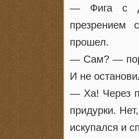
— Фига с д
презрением 
прошел.
— Сам? — пор
И не останови
— Ха! Через п
придурки. Нет
искупался и с