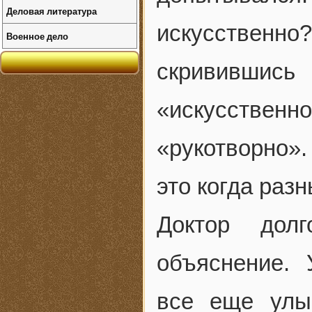
Деловая литература
искусствен
Военное дело
скривившись
«искусствен
«рукотворно»
это когда раз
Доктор дол
объяснение. 
все еще улыб