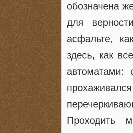
обозначена ж
для верност
асфальте, ка
здесь, как вс
автоматами: 
прохажива
перечеркиваю
Проходить 