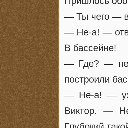
Пришлось обой
— Ты чего — 
— Не-а! — отв
В бассейне!
— Где? — не
построили бас
— Не-а! — у
Виктор. — Н
Глубокий такой