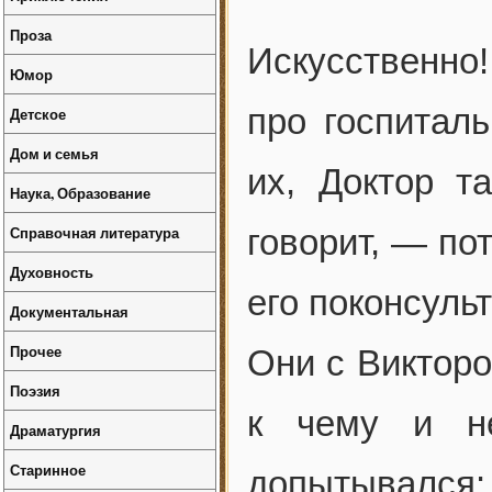
Проза
Искусственно!
Юмор
про госпиталь
Детское
Дом и семья
их, Доктор т
Наука, Образование
Справочная литература
говорит, — по
Духовность
его поконсуль
Документальная
Прочее
Они с Викторо
Поэзия
к чему и н
Драматургия
Старинное
допытывался