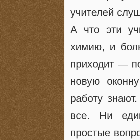
учителей слуш
А что эти уч
химию, и бол
приходит — по
новую оконн
работу знают
все. Ни ед
простые вопро