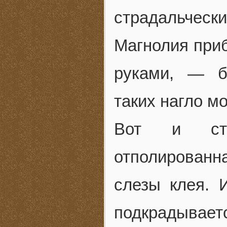
страдальчески
Магнолия приб
руками, — б
таких нагло м
Вот и ств
отполированна
слезы клея. 
подкрадываетс