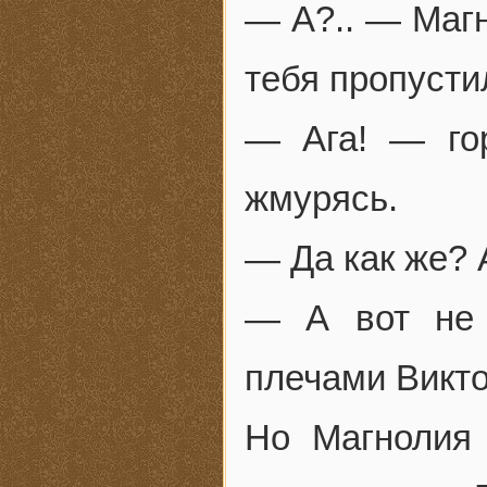
— А?.. — Маг
тебя пропусти
— Ага! — гор
жмурясь.
— Да как же? 
— А вот не
плечами Викто
Но Магнолия