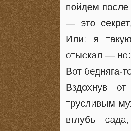
пойдем после 
— это секрет
Или: я таку
отыскал — но: 
Вот бедняга-
Вздохнув от
трусливым му
вглубь сада