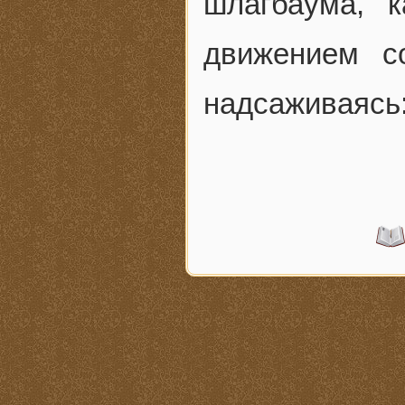
шлагбаума, 
движением с
надсаживаясь