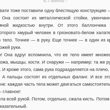
📃 Cтраница 7
ровати тоже поставили одну блестящую конструкцию 
. Она состоит из металлической стойки, увенчан
мной жидкостью внутри. От этого баллончика с
которого хмурый человек в грязновато-белом халате
в тело. Точнее — в руку. Еще точнее — в один из к
ожей руки.
о! Она вдруг вспомнила, что ее тело имеет множе
кожа, мышцы, кости. И снаружи — например: та же р
. И кроме этого, сама рука подразделяется на плечо,
. А пальцы состоят из отдельных фаланг. И все эт
не: каждая часть тела может двигаться самостоятель
— главное!
а всей рукой. Потом, отдельно, сжала кисть. Пото
казательный.