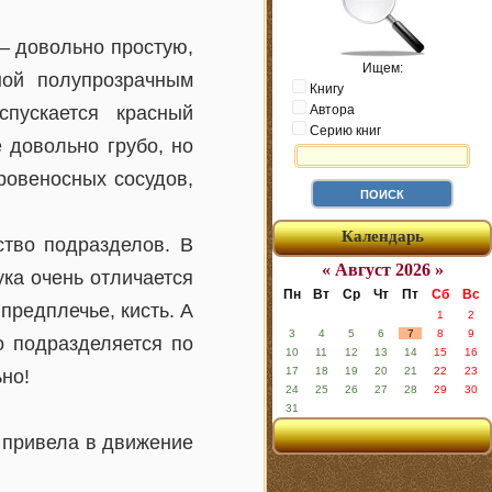
— довольно простую,
Ищем:
ной полупрозрачным
Книгу
пускается красный
Автора
Серию книг
 довольно грубо, но
ровеносных сосудов,
Календарь
ство подразделов. В
« Август 2026 »
ука очень отличается
Пн
Вт
Ср
Чт
Пт
Сб
Вс
 предплечье, кисть. А
1
2
3
4
5
6
7
8
9
о подразделяется по
10
11
12
13
14
15
16
17
18
19
20
21
22
23
но!
24
25
26
27
28
29
30
31
м привела в движение