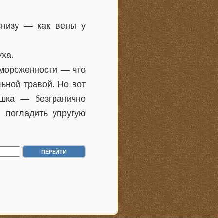
снизу — как вены у
уха.
имороженности — что
льной травой. Но вот
ушка — безгранично
 погладить упругую