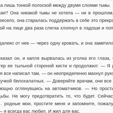
ла лишь тонкой полоской между двумя слоями тьмы.
кая? Она никакой тьмы не хотела — ни в прошлом
весело, она старалась поддержать в себе это прекр
кой на лице два раза слегка хлопнул в ладоши и по
алеко от нее — через одну кровать, и она заметила
азал он, и капля вырвалась из уголка его глаза,
тер ее тыльной стороной кисти и продолжил: — Я 
я все написал там, — он неопределенно махнул руко
кучкой белохалатных. — Доверяйте врачам, они вс
мощно оглянувшись на автоматчиков. — Но прост
ьбы. Не могу предотвратить то, что будет. Сейча
 родные мои, простите меня и запомните, пожалу
— я всегда вас любил. И жил для вас.