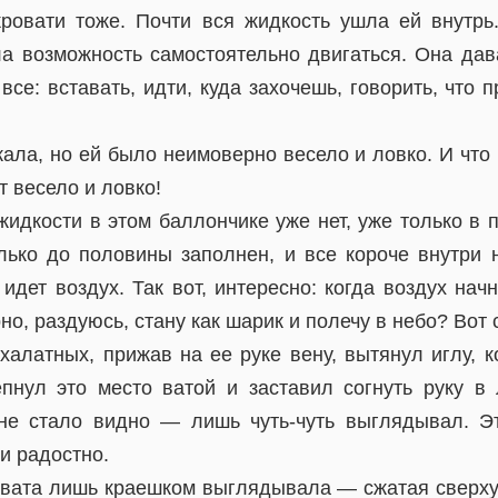
ровати тоже. Почти вся жидкость ушла ей внутр
ла возможность самостоятельно двигаться. Она дав
все: вставать, идти, куда захочешь, говорить, что 
ала, но ей было неимоверно весело и ловко. И что
 весело и ловко!
идкости в этом баллончике уже нет, уже только в 
лько до половины заполнен, и все короче внутри 
идет воздух. Так вот, интересно: когда воздух нач
о, раздуюсь, стану как шарик и полечу в небо? Вот 
халатных, прижав на ее руке вену, вытянул иглу, 
пнул это место ватой и заставил согнуть руку в л
не стало видно — лишь чуть-чуть выглядывал. Э
и радостно.
я вата лишь краешком выглядывала — сжатая сверху 