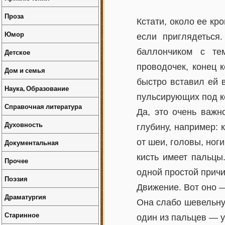
Проза
Кстати, около ее к
Юмор
если приглядеться
баллончиком с те
Детское
проводочек, конец 
Дом и семья
быстро вставил ей 
Наука, Образование
пульсирующих под к
Справочная литература
Да, это очень важн
Духовность
глубину, например: 
от шеи, головы, ноги
Документальная
кисть имеет пальцы
Прочее
одной простой причи
Поэзия
Движение. Вот оно 
Драматургия
Она слабо шевельнул
Старинное
один из пальцев — у