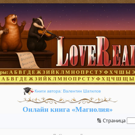
оры:
А
Б
В
Г
Д
Е
Ж
З
И
Й
К
Л
М
Н
О
П
Р
С
Т
У
Ф
Х
Ч
Ш
Ы
Э
:
А
Б
В
Г
Д
Е
Ж
З
И
Й
К
Л
М
Н
О
П
Р
С
Т
У
Ф
Х
Ц
Ч
Ш
Щ
Ы
Книги автора: Валентин Шатилов
Онлайн книга «Магнолия»
🔢 Страница