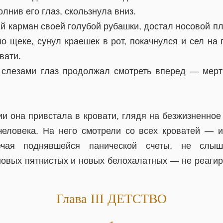
олнив его глаз, скользнула вниз.
й карман своей голубой рубашки, достал носовой пла
о щеке, сунул краешек в рот, покачнулся и сел на
вати.
слезами глаз продолжал смотреть вперед — мерт
и она привстала в кровати, глядя на безжизненное
человека. На него смотрели со всех кроватей — и
ечая поднявшейся панической счеты, не слы
новых пятнистых и новых белохалатных — не реагиру
Глава III ДЕТСТВО