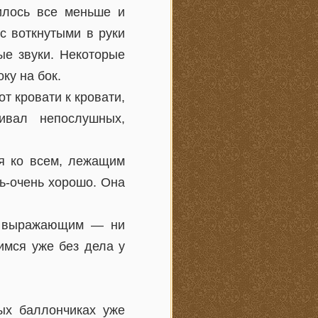
илось все меньше и
с воткнутыми в руки
ые звуки. Некоторые
ку на бок.
т кровати к кровати,
ивал непослушных,
ся ко всем, лежащим
нь-очень хорошо. Она
не выражающим — ни
имся уже без дела у
ых баллончиках уже