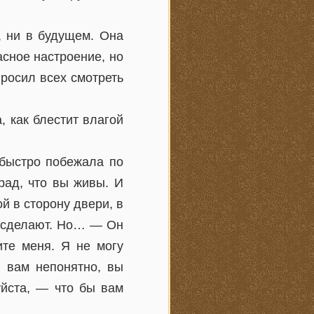
, ни в будущем. Она
асное настроение, но
просил всех смотреть
, как блестит влагой
 быстро побежала по
рад, что вы живы. И
й в сторону двери, в
е сделают. Но… — Он
ите меня. Я не могу
с вам непонятно, вы
йста, — что бы вам