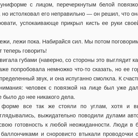
униформе с лицом, перечеркнутым белой повязко
 но истолковал его неправильно — он решил, что она
овати, успокаивающе прикрыл кисть ее руки сво
ежи, лежи пока. Набирайся сил. Мы потом поговорим
т теперь говорить!
игала губами (наверно, со стороны это выглядит к
аже попробовала немножко что-то сказать, но ее г
пределенный звук, и она испуганно смолкла. К счаст
внимания: человек с повязкой на лице был уже дал
е было до нее никакого дела.
 форме все так же стояли по углам, хотя и вы
глядывались, выжидательно поводили дулами авт
 свою готовность к любой неожиданности. Люди в 
 баллончиками и сноровисто втыкали проводочки о