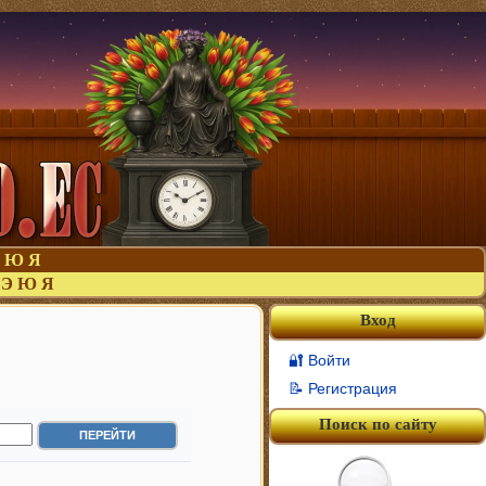
Ю
Я
Э
Ю
Я
Вход
🔐 Войти
📝 Регистрация
Поиск по сайту