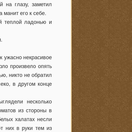
й на глазу, заметил
 манит его к себе.
ей теплой ладонью и
.
ак ужасно некрасивое
орло произвело опять
ью, никто не обратил
еко, в другом конце
глядели несколько
оматов из стороны в
белых халатах несли
т них в руки тем из