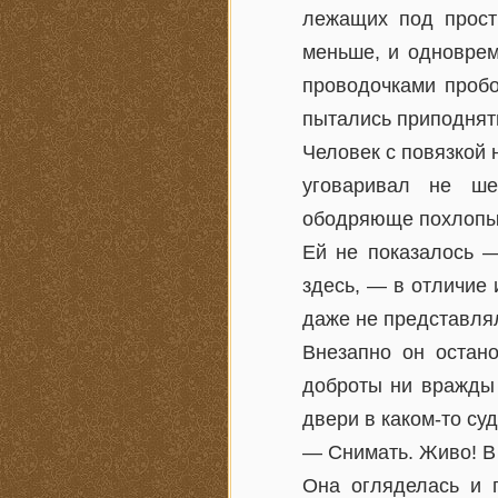
лежащих под прост
меньше, и одноврем
проводочками пробо
пытались приподнять
Человек с повязкой 
уговаривал не ше
ободряюще похлопы
Ей не показалось —
здесь, — в отличие 
даже не представлял
Внезапно он остан
доброты ни вражды 
двери в каком-то с
— Снимать. Живо! В 
Она огляделась и 