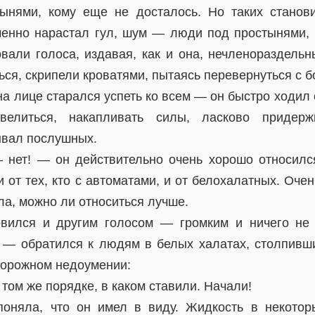
ынями, кому еще не досталось. Но таких станов
енно нарастал гул, шум — люди под простынями, 
вали голоса, издавая, как и она, нечленораздельн
ся, скрипели кроватями, пытаясь перевернуться с бо
на лице старался успеть ко всем — он быстро ходил о
велиться, накапливать силы, ласково придерж
вал послушных.
 нет! — он действительно очень хорошо относил
и от тех, кто с автоматами, и от белохалатных. Оче
а, можно ли относиться лучше.
овился и другим голосом — громким и ничего 
— обратился к людям в белых халатах, столпивш
удорожном недоумении:
том же порядке, в каком ставили. Начали!
поняла, что он имел в виду. Жидкость в некотор