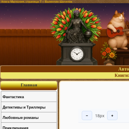
Книга Магнолия, страница 7 – Валентин Шатилов
Авт
Книги
Главная
Фантастика
Детективы и Триллеры
18px
−
+
Любовные романы
Приключения