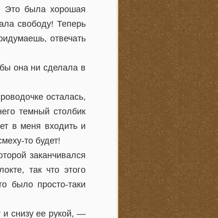
ь. Это была хорошая
ала свободу! Теперь
придумаешь, отвечать
 бы она ни сделала в
проводочке осталась,
него темный столбик
нет в меня входить и
смеху-то будет!
которой заканчивался
окте, так что этого
то было просто-таки
и снизу ее рукой, —