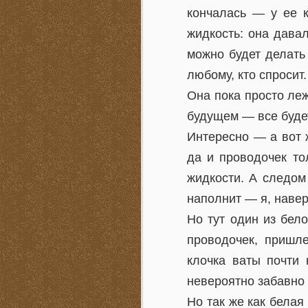
кончалась — у ее к
жидкость: она дава
можно будет делать 
любому, кто спросит.
Она пока просто леж
будущем — все будет
Интересно — а вот ж
да и проводочек то
жидкости. А следом 
наполнит — я, наверн
Но тут один из бело
проводочек, пришле
клочка ваты почти 
невероятно забавно 
Но так же как бела