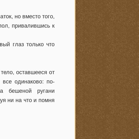
ток, но вместо того,
 пол, привалившись к
вый глаз только что
 тело, оставшееся от
 все одинаково: по-
ша бешеной ругани
я ни на что и помня