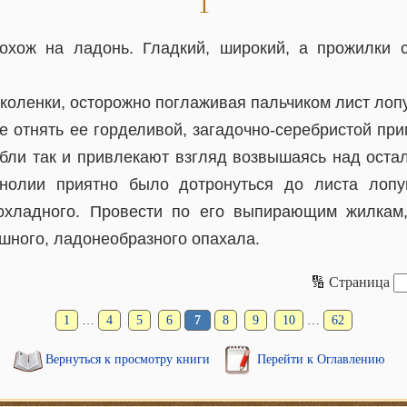
1
охож на ладонь. Гладкий, широкий, а прожилки 
коленки, осторожно поглаживая пальчиком лист лоп
не отнять ее горделивой, загадочно-серебристой пр
тебли так и привлекают взгляд возвышаясь над оста
нолии приятно было дотронуться до листа лоп
рохладного. Провести по его выпирающим жилкам,
шного, ладонеобразного опахала.
🔢 Страница
1
…
4
5
6
7
8
9
10
…
62
Вернуться к просмотру книги
Перейти к Оглавлению