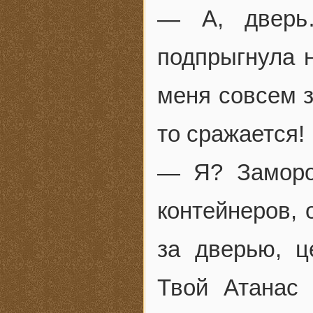
— А, дверь
подпрыгнула 
меня совсем з
то сражается!
— Я? Заморо
контейнеров, 
за дверью, ц
Твой Атанас 