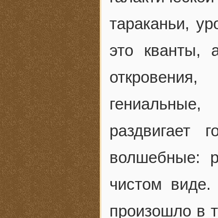
тараканьи, у
это кванты,
откровения
гениальные
раздвигает 
волшебные: р
чистом виде.
произошло в т