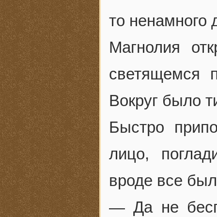
то ненамного 
Магнолия от
светящемся 
Вокруг было ти
Быстро прип
лицо, погла
вроде все был
— Да не бесп