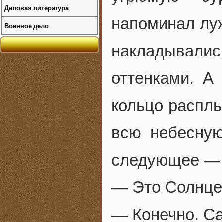
Деловая литература
напоминал луж
Военное дело
накладывались
оттенками. А
кольцо расплы
всю небесную
следующее — т
— Это Солнце
— Конечно. С