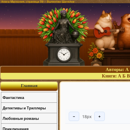
Книга Магнолия, страница 59 – Валентин Шатилов
Авторы:
А
Книги:
А
Б
В
Главная
Фантастика
Детективы и Триллеры
18px
−
+
Любовные романы
Приключения