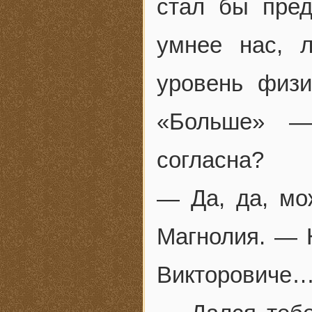
стал бы пре
умнее нас, 
уровень физи
«Больше» —
согласна?
— Да, да, мо
Магнолия. — 
Викторовиче