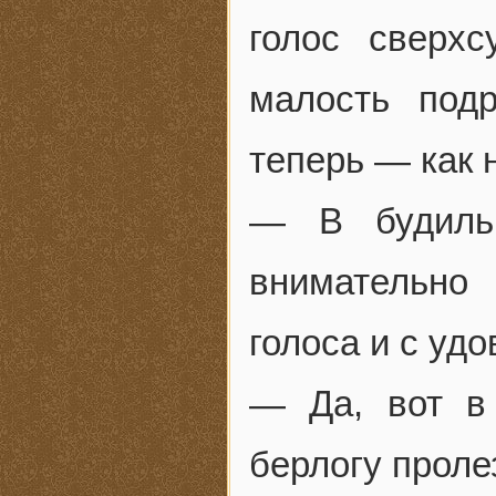
голос сверх
малость подр
теперь — как 
— В будильн
внимательно
голоса и с уд
— Да, вот в
берлогу проле