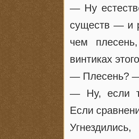
— Ну естеств
существ — и 
чем плесень
винтиках этого
— Плесень? —
— Ну, если т
Если сравнени
Угнездилис