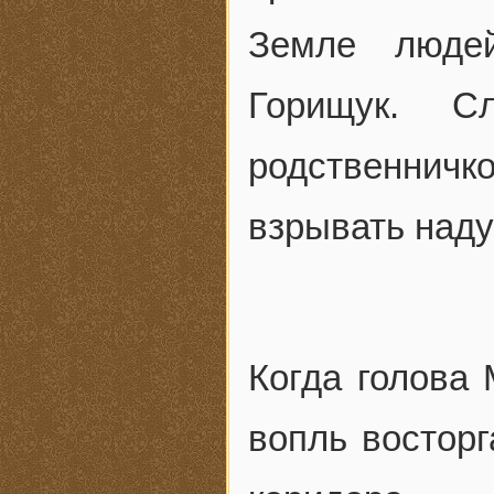
Земле люде
Горищук. С
родственничк
взрывать над
Когда голова 
вопль восторг