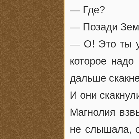
— Где?
— Позади Зем
— О! Это ты у
которое надо
дальше скакн
И они скакнул
Магнолия взвы
не слышала, 