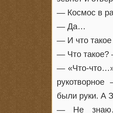
— Космос в р
— Да…
— И что тако
— Что такое? 
— «Что-что…» 
рукотворное 
были руки. А 
— Не знаю…