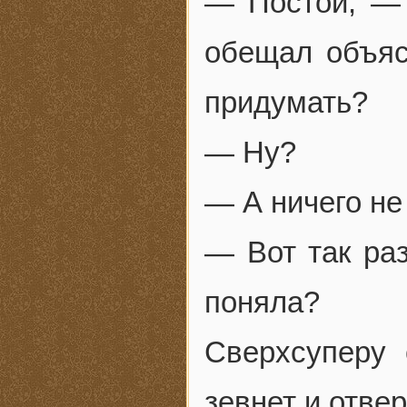
— Постой, — 
обещал объяс
придумать?
— Ну?
— А ничего не
— Вот так раз
поняла?
Сверхсуперу 
зевнет и отвер