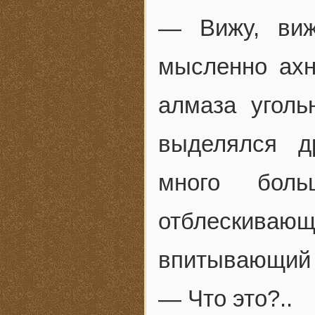
— Вижу, виж
мысленно ахн
алмаза уголь
выделялся д
много боль
отблескива
впитывающий 
— Что это?..