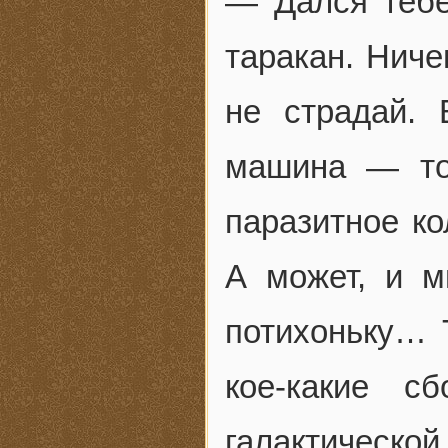
— Дался тебе
таракан. Нич
не страдай.
машина — то 
паразитное к
А может, и 
потихоньку… 
кое-какие с
галактическо