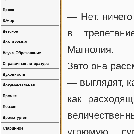
Проза
— Нет, ничег
Юмор
в трепетани
Детское
Дом и семья
Магнолия.
Наука, Образование
Справочная литература
Зато она расс
Духовность
— выглядят, к
Документальная
Прочее
как расходящ
Поэзия
величественн
Драматургия
Старинное
угрюмую су