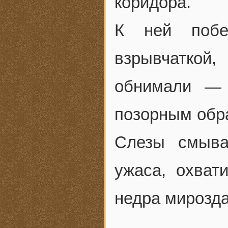
коридора.
К ней побе
взрывчаткой,
обнимали — 
позорным обра
Слезы смыва
ужаса, охват
недра мирозда