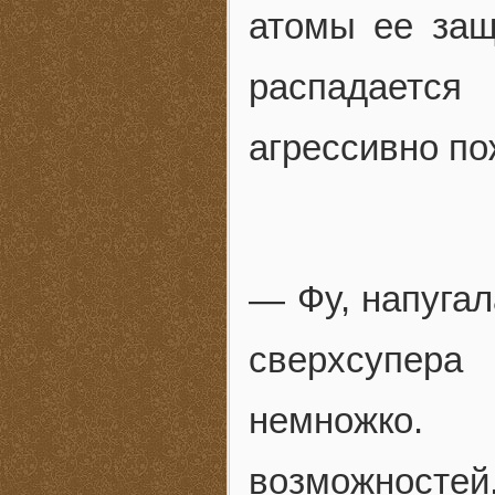
атомы ее защи
распадаетс
агрессивно п
— Фу, напугал
сверхсупер
немножко.
возможностей.