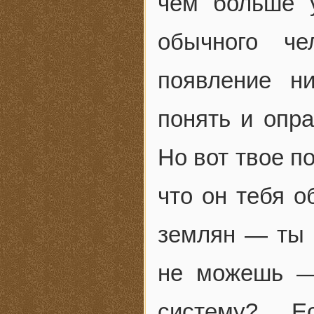
чем больше 
обычного че
появление н
понять и опр
Но вот твое п
что он тебя о
землян — ты 
не можешь —
систему? Ес