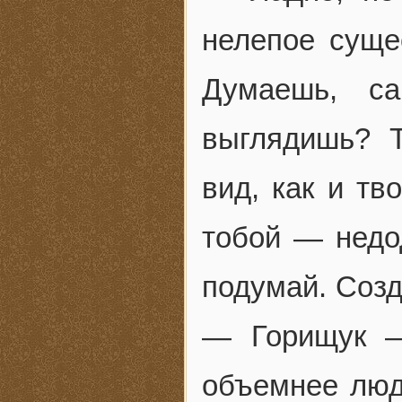
нелепое суще
Думаешь, с
выглядишь? 
вид, как и тв
тобой — недо
подумай. Созд
— Горищук —
объемнее люде