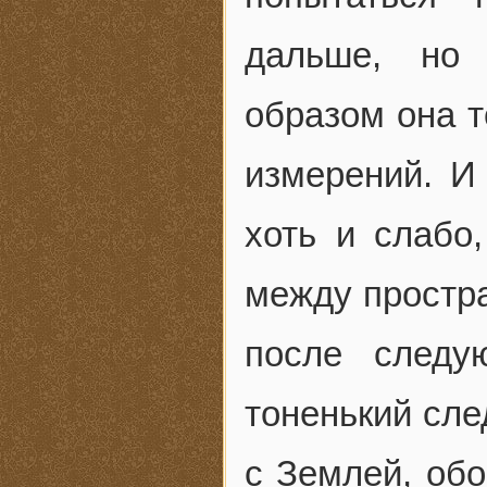
дальше, но 
образом она т
измерений. И
хоть и слабо
между простра
после следу
тоненький сле
с Землей, об