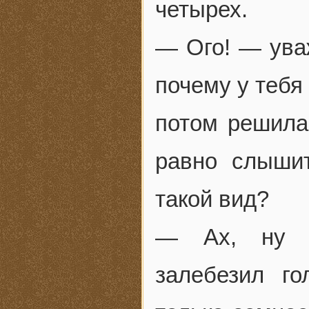
четырех.
— Ого! — ува
почему у тебя
потом решила 
равно слышит
такой вид?
— Ах, ну д
залебезил г