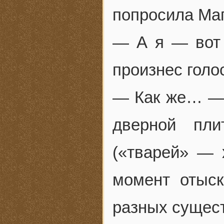
попросила Ма
— А я — вот 
произнес голо
— Как же… — 
дверной пл
(«тварей» — 
момент отыск
разных сущес