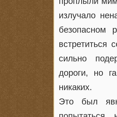
проплыли мим
излучало нен
безопасном р
встретиться 
сильно поде
дороги, но г
никаких.
Это был яв
попытаться 