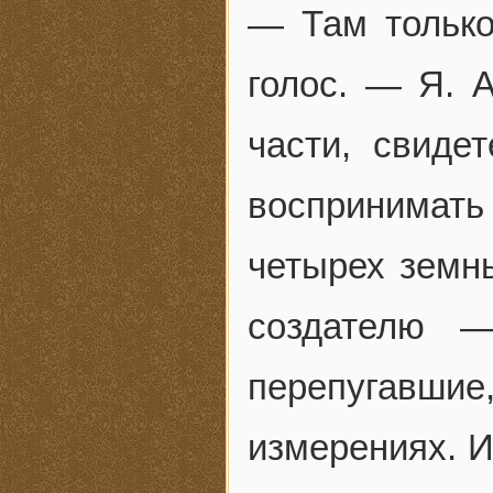
— Там только
голос. — Я. 
части, свиде
воспринимат
четырех земн
создателю —
перепугавшие,
измерениях. И 