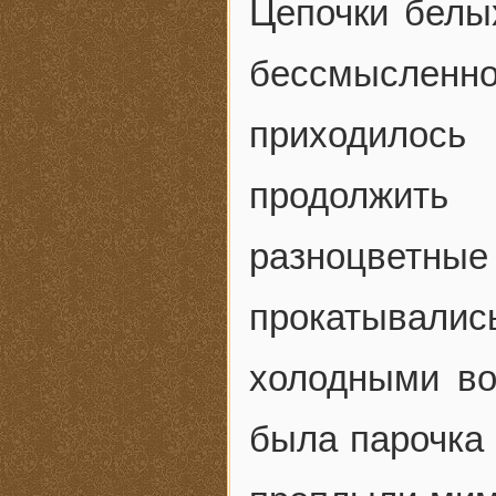
Цепочки белых
бессмысле
приходилось
продолжить
разноцветны
прокатывали
холодными во
была парочка 