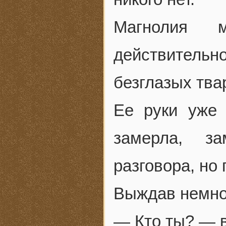
Магнолия 
действительн
безглазых тва
Ее руки уже 
замерла, за
разговора, но 
Выждав немно
— Кто ты? — в