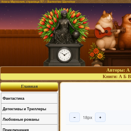
Книга Магнолия, страница 57 – Валентин Шатилов
Авторы:
А
Книги:
А
Б
В
Главная
Фантастика
Детективы и Триллеры
18px
−
+
Любовные романы
Приключения