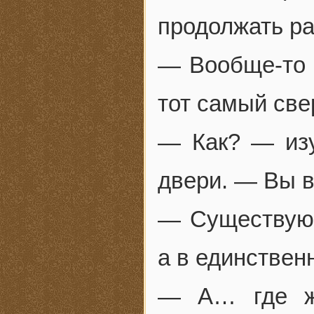
продолжать ра
— Вообще-то 
тот самый свер
— Как? — изу
двери. — Вы в
— Существую.
а в единствен
— А… где же