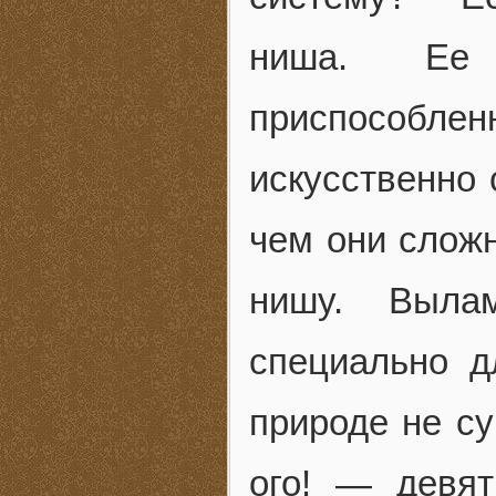
ниша. Ее 
приспособл
искусственно
чем они слож
нишу. Выла
специально д
природе не су
ого! — девя