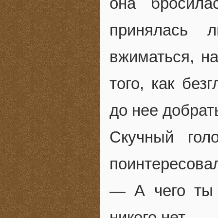
она бросила
принялась л
вжиматься, н
того, как без
до нее добрат
Скучный гол
поинтересова
— А чего ты
никого нет.