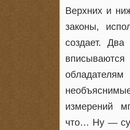
Верхних и ниж
законы, исп
создает. Два
вписываютс
обладателям
необъяснимы
измерений м
что… Ну — суп