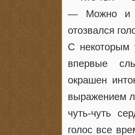
— Можно и м
отозвался голо
С некоторым 
впервые сл
окрашен инто
выражением ли
чуть-чуть се
голос все вре