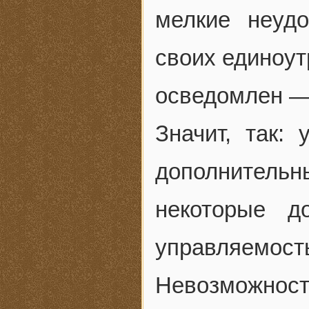
мелкие неуд
своих единоут
осведомлен —
Значит, так:
дополнител
некоторые д
управляемо
Невозможнос