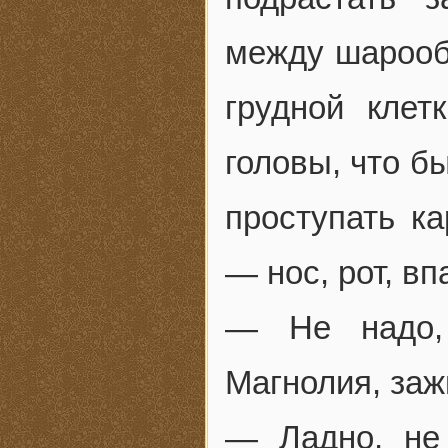
между шарооб
грудной кле
головы, что б
проступать к
— нос, рот, вп
— Не надо,
Магнолия, заж
— Ладно, не 