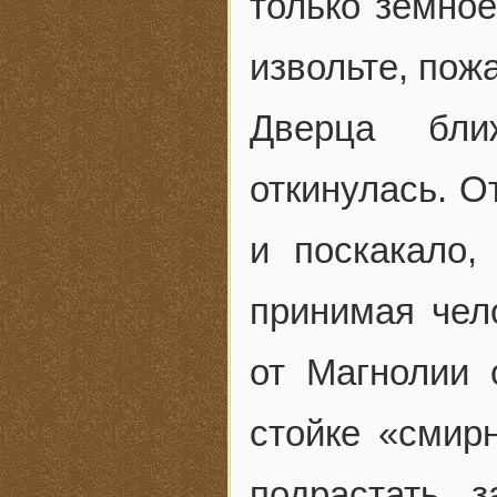
только земное
извольте, пож
Дверца ближ
откинулась. О
и поскакало,
принимая чел
от Магнолии 
стойке «смир
подрастать з