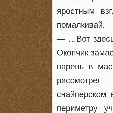
яростным вз
помалкивай.
— …Вот здесь 
Окопчик зама
парень в мас
рассмотрел
снайперском 
периметру у