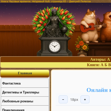
Книга Часовые времени. Незримый бой, страница 65 – Дмитрий Политов
Авторы:
А
Книги:
А
Б
В
Главная
Фантастика
Онлайн 
Детективы и Триллеры
18px
−
+
Любовные романы
Приключения