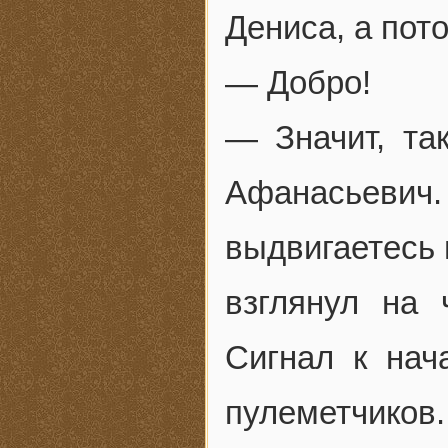
Дениса, а пот
— Добро!
— Значит, т
Афанасьеви
выдвигаетесь 
взглянул на 
Сигнал к на
пулеметчиков.