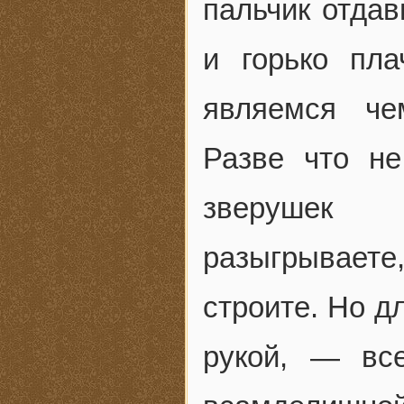
пальчик отдав
и горько пл
являемся че
Разве что не
зверушек 
разыгрывает
строите. Но д
рукой, — все