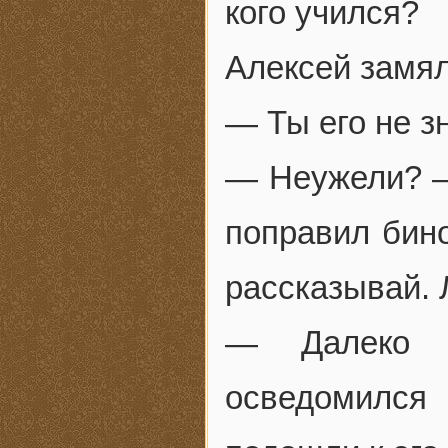
кого учился?
Алексей замял
— Ты его не з
— Неужели? —
поправил бино
рассказывай. 
— Далеко 
осведомился