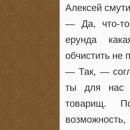
Алексей смути
— Да, что-то
ерунда как
обчистить не 
— Так, — сог
ты для нас 
товарищ. П
возможность