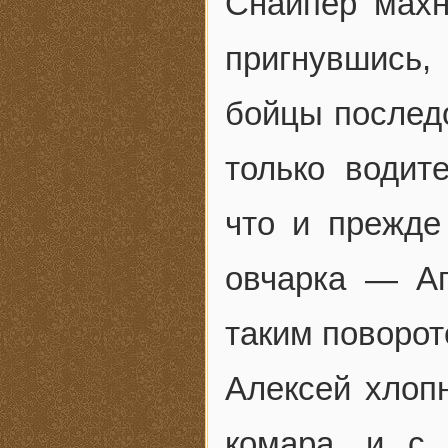
Снайпер махн
пригнувшись,
бойцы послед
только водит
что и прежде
овчарка — Аг
таким поворот
Алексей хлопн
комара, и с