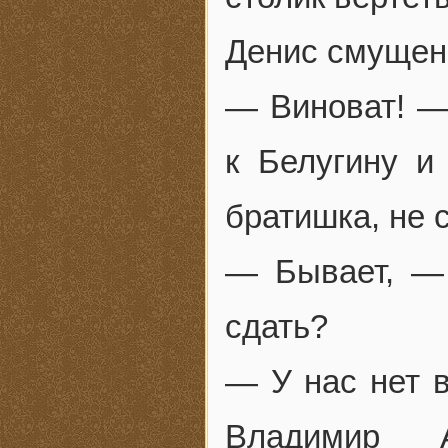
Денис смущен
— Виноват! —
к Белугину и
братишка, не 
— Бывает, —
сдать?
— У нас нет в
Владимир А