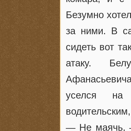
Безумно хотел
за ними. В с
сидеть вот та
атаку. Бел
Афанасьевича
уселся на
водительским,
— Не маячь, 