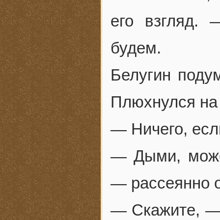
его взгляд.
будем.
Белугин подум
Плюхнулся на 
— Ничего, есл
— Дыми, може
— рассеянно о
— Скажите, —