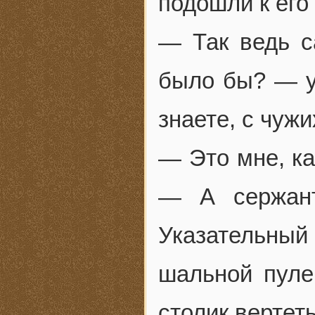
подошли к его
— Так ведь с
было бы? — у
знаете, с чуж
— Это мне, ка
— А сержан
Указательный 
шальной пуле
столик вертет