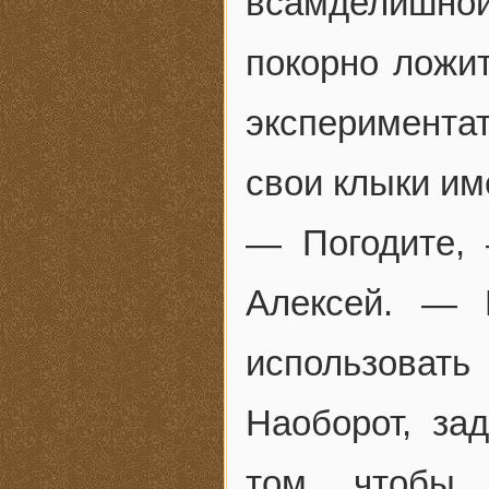
всамделишной
покорно ложи
эксперимента
свои клыки им
— Погодите,
Алексей. — 
использовать
Наоборот, за
том, чтобы 