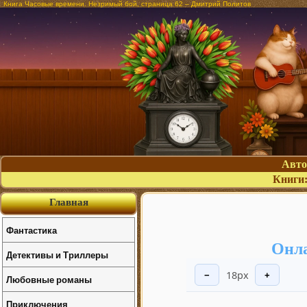
Книга Часовые времени. Незримый бой, страница 62 – Дмитрий Политов
Авт
Книги
Главная
Фантастика
Онла
Детективы и Триллеры
18px
−
+
Любовные романы
Приключения