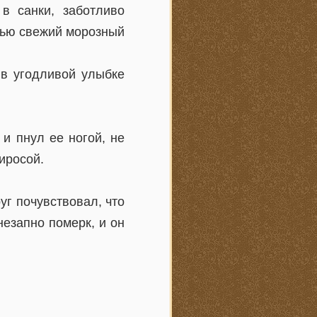
в санки, заботливо
дью свежий морозный
 в угодливой улыбке
и пнул ее ногой, не
иросой.
г почувствовал, что
незапно померк, и он