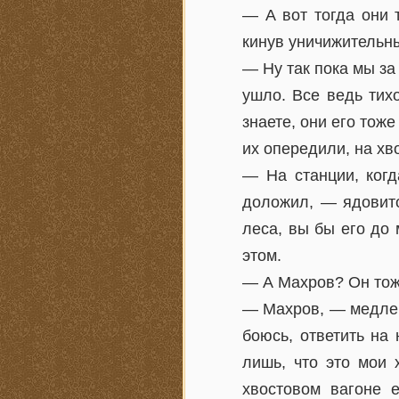
— А вот тогда они 
кинув уничижительн
— Ну так пока мы за
ушло. Все ведь тих
знаете, они его то
их опередили, на хв
— На станции, когд
доложил, — ядовито
леса, вы бы его до
этом.
— А Махров? Он тож
— Махров, — медлен
боюсь, ответить на
лишь, что это мои 
хвостовом вагоне 