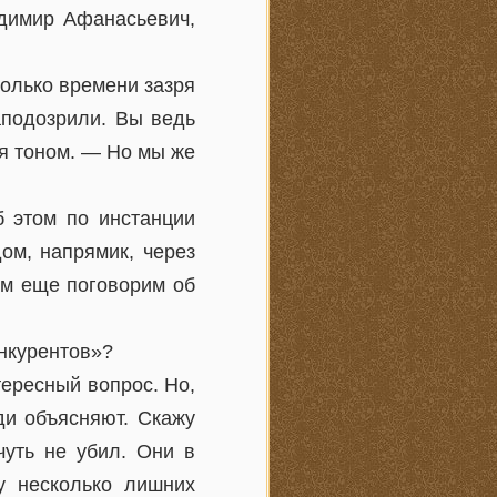
адимир Афанасьевич,
.
только времени зазря
аподозрили. Вы ведь
я тоном. — Но мы же
б этом по инстанции
ом, напрямик, через
ом еще поговорим об
нкурентов»?
ересный вопрос. Но,
ди объясняют. Скажу
чуть не убил. Они в
у несколько лишних