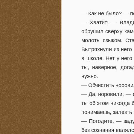
— Как не было? — по
— Хватит! — Влади
обрушил сверху каме
молоть языком. Ст
Вытряхнули из него
в школе. Нет у него
ты, наверное, дога
нужно.
— Обчистить норовил
— Да, норовили, — с
ты об этом никогда 
понимаешь, залезть 
— Погодите, — заду
без сознания валялс