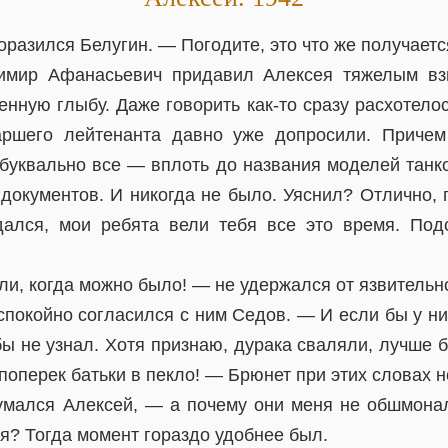
разился Белугин. — Погодите, это что же получает
мир Афанасьевич придавил Алексея тяжелым взг
нную глыбу. Даже говорить как-то сразу расхотело
аршего лейтенанта давно уже допросили. Причем 
 буквально все — вплоть до названия моделей танко
 документов. И никогда не было. Уяснил? Отлично,
дался, мои ребята вели тебя все это время. Под
и, когда можно было! — не удержался от язвительн
покойно согласился с ним Седов. — И если бы у ни
бы не узнал. Хотя признаю, дурака сваляли, лучше 
поперек батьки в пекло! — Брюнет при этих словах 
мался Алексей, — а почему они меня не обшмонал
я? Тогда момент гораздо удобнее был.