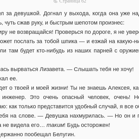
📃 Cтраница 62
л за девушкой. Догнал у выхода, когда она уже на
, чуть сжав руку, и быстрым шепотом произнес:
ру не возвращайся! Проверься по дороге, я не увер
ожет послать за тобой шпика — и езжай на какую-н
ли там будет кто-нибудь из наших парней с оружие
ась вырваться Лизавета. — Слышать тебя не хочу!
кал ее.
дет о твоей и моей жизни! Ты не знаешь Алексея, к
 инженер. Это очень опасный человек, очень! Н
аю: как только представится удобный случай, я все 
бя на слове. — Девушка нахмурилась. — Но он и 
да не видела его…
таким
! Будь осторожен!
ержанно пообещал Белугин.