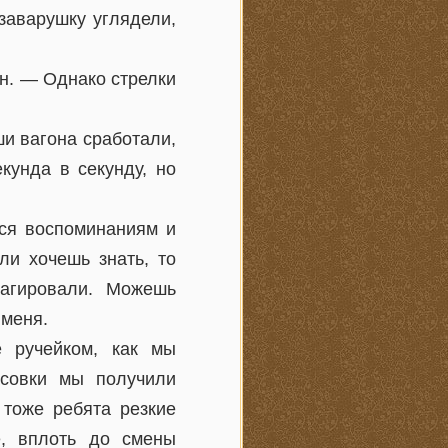
заварушку углядели,
ин. — Однако стрелки
ши вагона сработали,
кунда в секунду, но
ся воспоминаниям и
ли хочешь знать, то
еагировали. Можешь
 меня.
 ручейком, как мы
асовки мы получили
 тоже ребята резкие
е, вплоть до смены