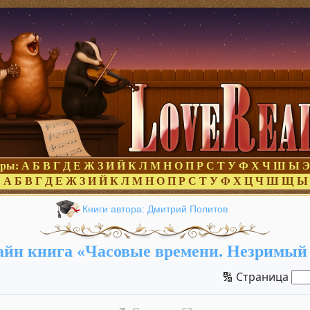
оры:
А
Б
В
Г
Д
Е
Ж
З
И
Й
К
Л
М
Н
О
П
Р
С
Т
У
Ф
Х
Ч
Ш
Ы
Э
:
А
Б
В
Г
Д
Е
Ж
З
И
Й
К
Л
М
Н
О
П
Р
С
Т
У
Ф
Х
Ц
Ч
Ш
Щ
Ы
Книги автора: Дмитрий Политов
йн книга «Часовые времени. Незримый
🔢 Страница