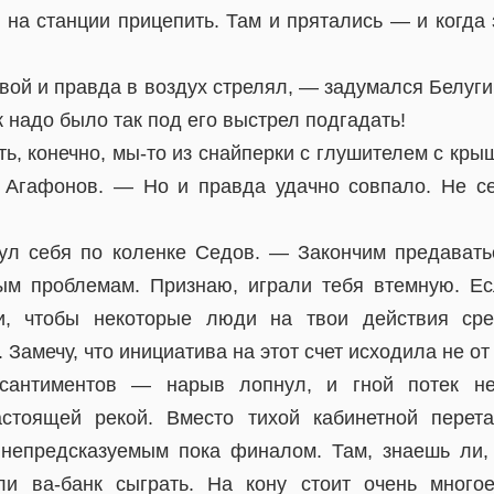
 на станции прицепить. Там и прятались — и когда 
вой и правда в воздух стрелял, — задумался Белуг
ж надо было так под его выстрел подгадать!
ть, конечно, мы-то из снайперки с глушителем с кры
Агафонов. — Но и правда удачно совпало. Не се
ул себя по коленке Седов. — Закончим предавать
м проблемам. Признаю, играли тебя втемную. Ес
и, чтобы некоторые люди на твои действия ср
 Замечу, что инициатива на этот счет исходила не от
сантиментов — нарыв лопнул, и гной потек не
астоящей рекой. Вместо тихой кабинетной перет
непредсказуемым пока финалом. Там, знаешь ли,
ли ва-банк сыграть. На кону стоит очень много