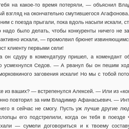
тебя на какое-то время потеряли, — объяснил Вл
ый взгляд на окончательно смутившегося Агафонова
 ним с поезда прыгали, пока вдоль насыпи искали, с
о надо было делать, чтобы конкуренты ничего не з
же активно искали, — промолвил брюнет извиняющимс
ост клиенту первыми сели!
а он сдуру в комендатуру пришел, а комендант о
 усмехнулся Седов. — А рванул бы он пешим ход
 морковкиного заговения искали! Но мы с тобой пот
е из ваших? — встрепенулся Алексей. — Или из «ко
но повторил за ним Владимир Афанасьевич. — Инт
 него я сейчас не смогу. Пусть уж лучше другие лю
хлопцы его подстрелили, когда он тебя в поезде 
ехали — сумели договориться и к твоему состав