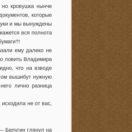
, но кровушка нынче
 документов, которые
 руки и мы вынуждены
окажется вся полнота
бумаги?!
азали ему далеко не
Но ловить Владимира
идно, что на взводе
игом вышибут нужную
него лично разница
 исходила не от вас,
 — Белугин глянул на