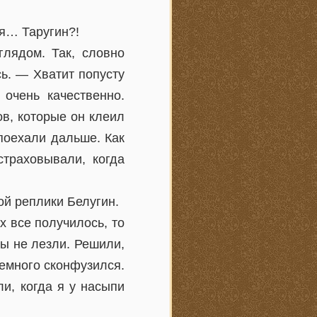
ся… Таругин?!
лядом. Так, словно
сь. — Хватит попусту
очень качественно.
в, которые он клеил
 поехали дальше. Как
страховывали, когда
ой реплики Белугин.
х все получилось, то
бы не лезли. Решили,
немного сконфузился.
и, когда я у насыпи