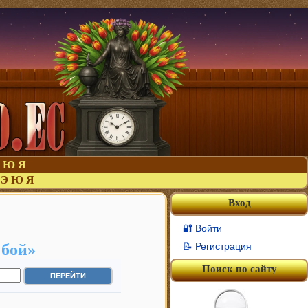
Ю
Я
Э
Ю
Я
Вход
🔐 Войти
 бой»
📝 Регистрация
Поиск по сайту