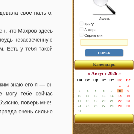
девала свое пальто.
Ищем:
Книгу
ен, что Махров здесь
Автора
Серию книг
ибудь незасвеченную
м. Есть у тебя такой
Календарь
« Август 2026 »
Пн
Вт
Ср
Чт
Пт
Сб
Вс
аким знаю его я — он
1
2
3
4
5
6
7
8
9
е могу тебе сейчас
10
11
12
13
14
15
16
17
18
19
20
21
22
23
объясню, поверь мне!
24
25
26
27
28
29
30
правда очень сильно
31