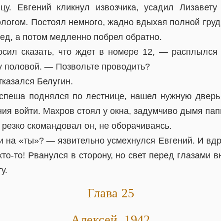
у. Евгений кликнул извозчика, усадил Лизавету 
логом. Постоял немного, жадно вдыхая полной гру
лед, а потом медленно побрел обратно.
ил сказать, что ждет в номере 12, — расплылся
у половой. — Позвольте проводить?
тказался Белугин.
спеша поднялся по лестнице, нашел нужную дверь 
ия войти. Махров стоял у окна, задумчиво дымя пап
резко скомандовал он, не оборачиваясь.
 на «ты»? — язвительно усмехнулся Евгений. И вдру
кто-то! Рванулся в сторону, но свет перед глазами в
у.
Глава 25
Алексей. 1942