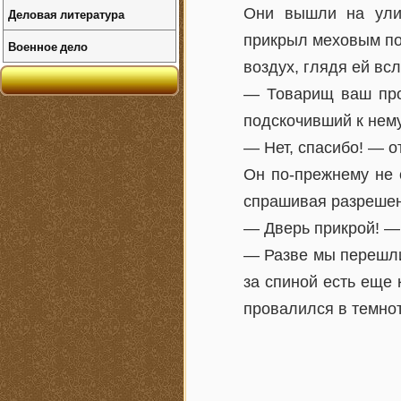
Они вышли на улиц
Деловая литература
прикрыл меховым по
Военное дело
воздух, глядя ей вс
— Товарищ ваш прос
подскочивший к нем
— Нет, спасибо! — о
Он по-прежнему не 
спрашивая разрешен
— Дверь прикрой! — 
— Разве мы перешли
за спиной есть еще 
провалился в темнот