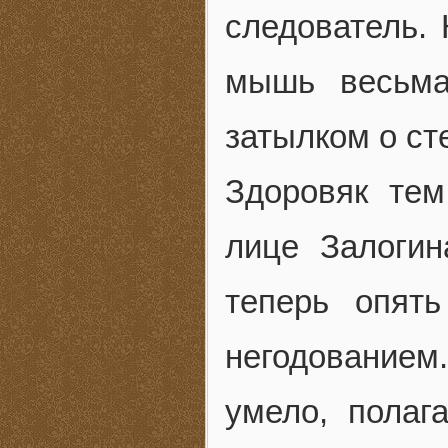
следователь. 
мышь весьма
затылком о ст
Здоровяк те
лице Залогин
теперь опят
негодование
умело, пола