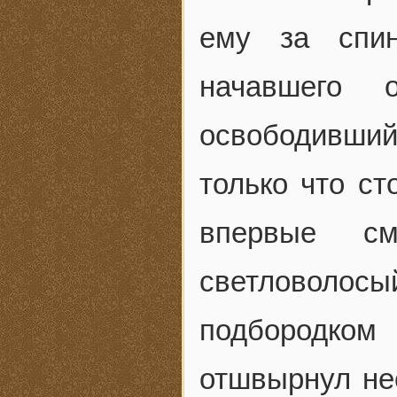
ему за спин
начавшего 
освободившийс
только что ст
впервые см
светловоло
подбородк
отшвырнул не