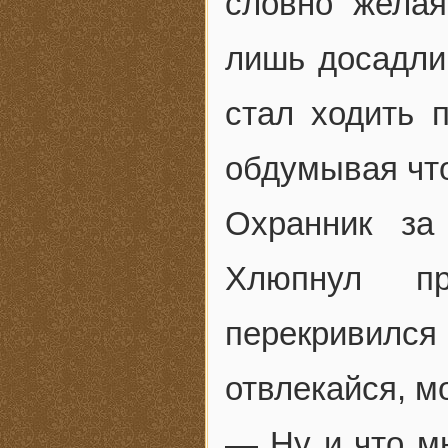
словно желая
лишь досадлив
стал ходить 
обдумывая что
Охранник за
Хлюпнул пр
перекривился
отвлекайся, м
— Ну и что м