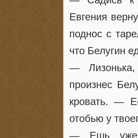
Евгения верну
поднос с таре
что Белугин е
— Лизонька
произнес Бел
кровать. — 
отобью у твоег
— Ешь уже,