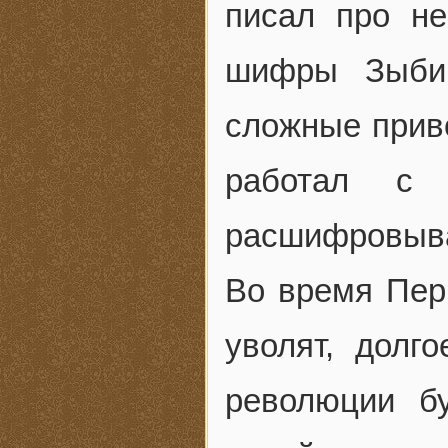
писал про не
шифры Зыбин
сложные приво
работал с
расшифровыв
Во время Перв
уволят, долг
революции б