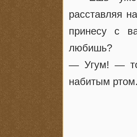
расставляя на
принесу с в
любишь?
— Угум! — то
набитым ртом