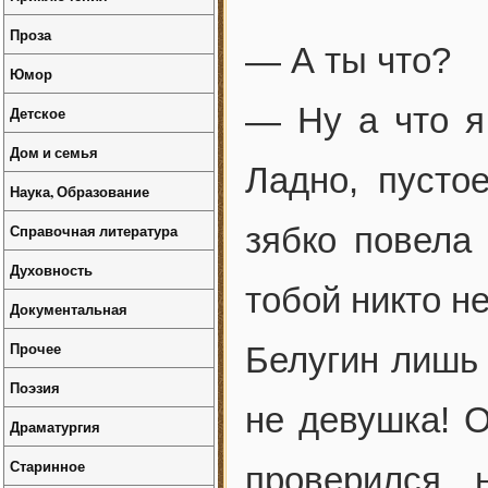
Проза
— А ты что?
Юмор
— Ну а что я
Детское
Дом и семья
Ладно, пусто
Наука, Образование
Справочная литература
зябко повела 
Духовность
тобой никто не
Документальная
Прочее
Белугин лишь 
Поэзия
не девушка! О
Драматургия
Старинное
проверился,