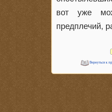
вот уже мо
предплечий, р
Вернуться к п