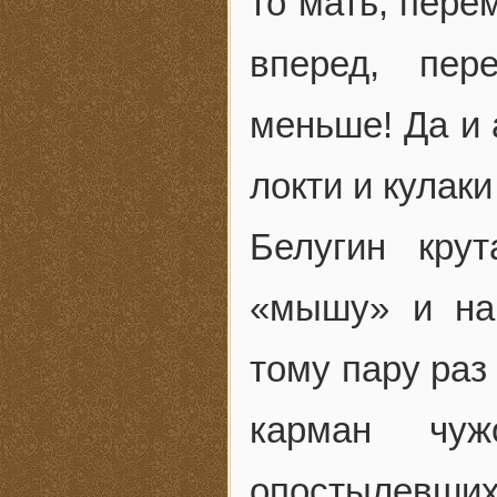
то мать, пере
вперед, пер
меньше! Да и
локти и кулаки
Белугин кру
«мышу» и на 
тому пару раз
карман чу
опостылевших