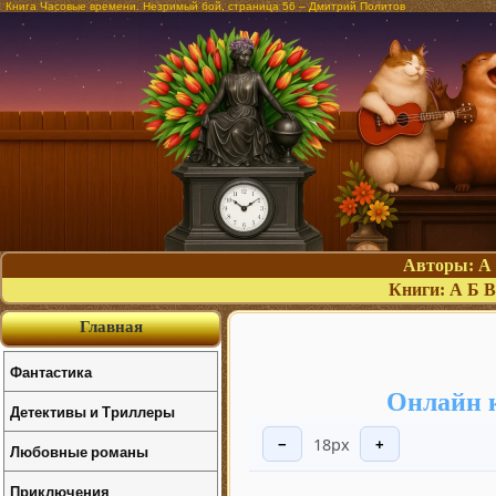
Книга Часовые времени. Незримый бой, страница 56 – Дмитрий Политов
Авторы:
А
Книги:
А
Б
В
Главная
Фантастика
Онлайн 
Детективы и Триллеры
18px
−
+
Любовные романы
Приключения