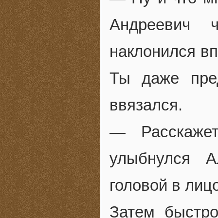
Андреевич 
наклонился вп
Ты даже пре
ввязался.
— Расскаже
улыбнулся А
головой в лицо
Затем быстро