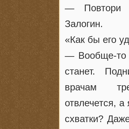
— Повтори 
Залогин.
«Как бы его у
— Вообще-то 
станет. Под
врачам тре
отвлечется, а
схватки? Даже