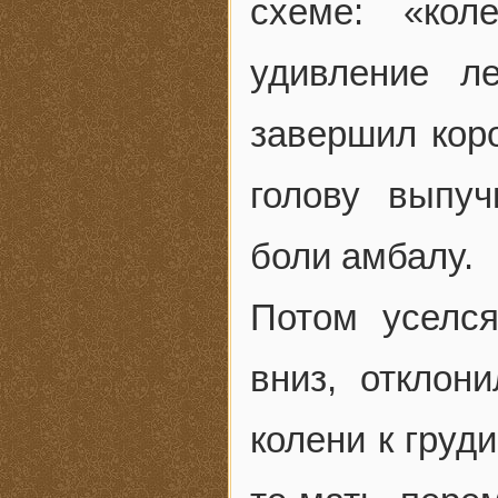
схеме: «ко
удивление л
завершил кор
голову выпу
боли амбалу.
Потом уселся
вниз, отклон
колени к груд