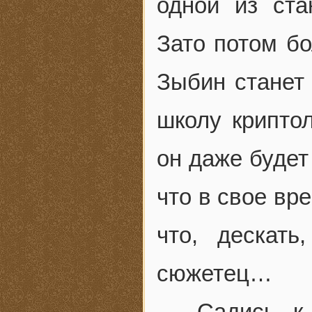
одной из ста
Зато потом бо
Зыбин станет 
школу крипто
он даже будет
что в свое в
что, дескат
сюжетец…
— Садись к 