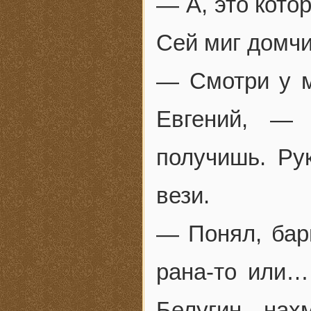
— А, это кото
Сей миг домчи
— Смотри у м
Евгений, —
получишь. Рук
вези.
— Понял, бар
рана-то или…
Белугин нах