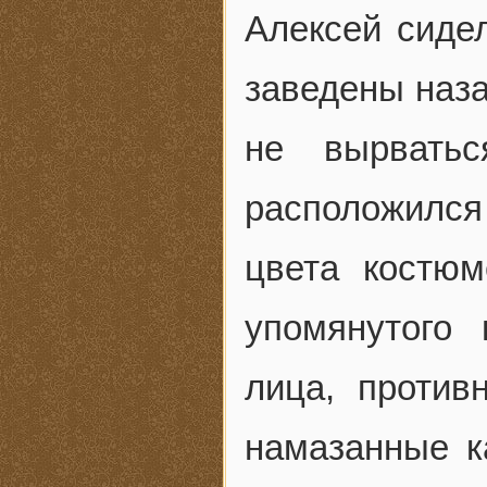
Алексей сидел
заведены наза
не вырвать
расположилс
цвета костю
упомянутого 
лица, против
намазанные к