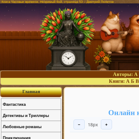
Книга Часовые времени. Незримый бой, страница 53 – Дмитрий Политов
Авторы:
А
Книги:
А
Б
В
Главная
Фантастика
Онлайн 
Детективы и Триллеры
18px
−
+
Любовные романы
Приключения