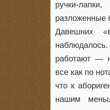
ручки-лап
разложенные 
Давешних «
наблюдалось
работают — н
все как по нот
что к абориге
нашим мень