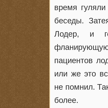
время гуляли
беседы. Зате
Лодер, и г
фланирующую
пациентов ло
или же это вс
не помнил. Та
более.