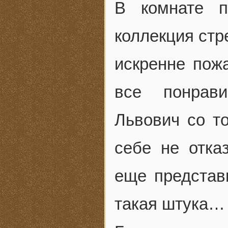
В комнате п
коллекция стр
искренне пож
все понрав
Львович со т
себе не отка
еще представ
такая штука…