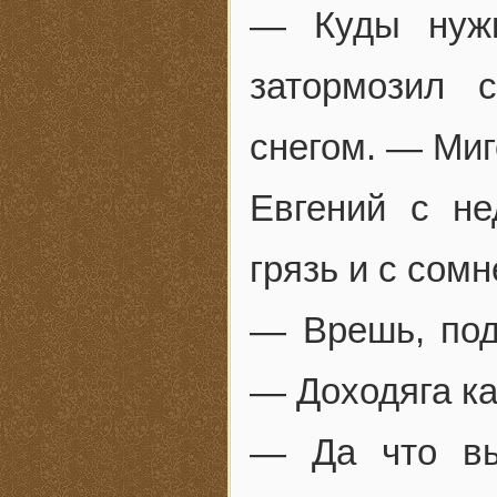
— Куды нуж
затормозил 
снегом. — Миг
Евгений с н
грязь и с сом
— Врешь, под
— Доходяга ка
— Да что вы