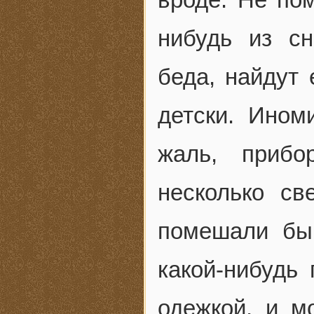
нибудь из сн
беда, найдут 
детски. Ином
жаль, приб
несколько с
помешали бы.
какой-нибудь
одежкой, и м