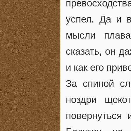
превосходств
успел. Да и в
мысли плава
сказать, он д
и как его прив
За спиной с
ноздри щеко
повернуться и