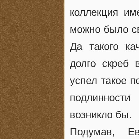
коллекция им
можно было св
Да такого ка
долго скреб 
успел такое п
подлинности
возникло бы.
Подумав, Е