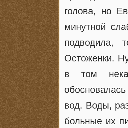
голова, но Е
минутной сла
подводила, 
Остоженки. Ну
в том нека
обосновалась
вод. Воды, ра
больные их п