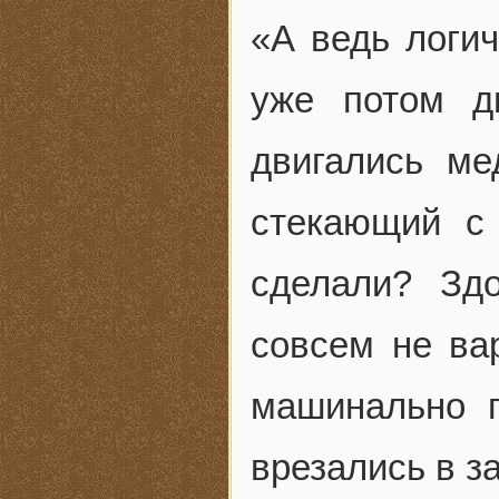
«А ведь логи
уже потом д
двигались ме
стекающий с
сделали? Зд
совсем не ва
машинально п
врезались в з