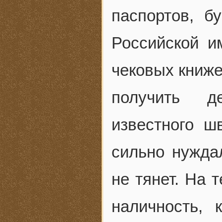
паспортов, б
Российской и
чековых книже
получить де
известного ш
сильно нуждал
не тянет. На 
наличность,