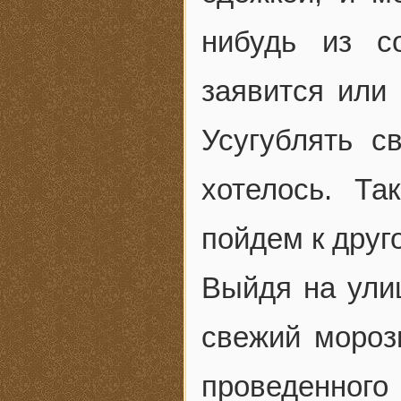
нибудь из с
заявится или 
Усугублять 
хотелось. Та
пойдем к друг
Выйдя на ули
свежий мороз
проведенного