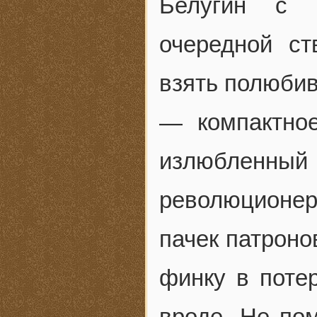
Белугин с 
очередной с
взять полюби
— компактное
излюбленны
революционер
пачек патроно
финку в поте
вроде. Не пом