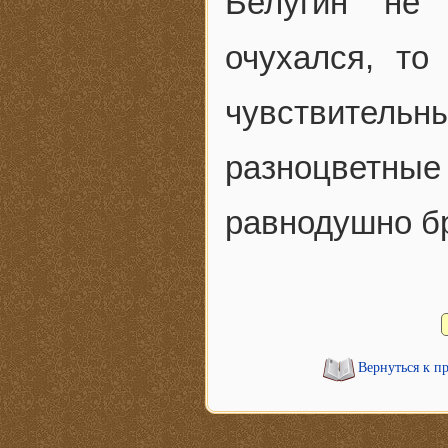
Белугин не 
очухался, то
чувствител
разноцветн
равнодушно бр
Вернуться к п