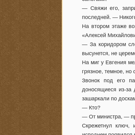
— Свяжи его, запр
последней. — Никого
На втором этаже во
«Алексей Михайлови
— За коридором сле
высунется, не церем
На миг у Евгения ме
грязное, темное, но
Звонок под его па
доносящиеся из-за д
зашаркали по доскам
— Кто?
— От министра, — п
Скрежетнул ключ, 
исподнем появился н