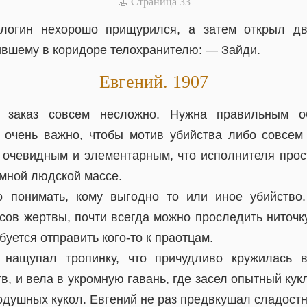
📃 Cтраница 33
огин нехорошо прищурился, а затем открыл две
вшему в коридоре телохранителю: — Зайди.
Евгений. 1907
 заказ совсем несложно. Нужна правильным о
 очень важно, чтобы мотив убийства либо совсем
 очевидным и элементарным, что исполнителя про
омной людской массе.
 понимать, кому выгодно то или иное убийство
сов жертвы, почти всегда можно проследить ниточк
буется отправить кого-то к праотцам.
 нащупал тропинку, что причудливо кружилась в
, и вела в укромную гавань, где засел опытный ку
одушных кукол. Евгений не раз предвкушал сладостн