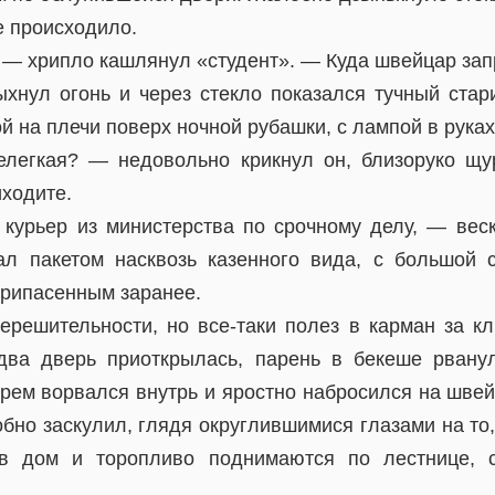
е происходило.
 — хрипло кашлянул «студент». — Куда швейцар за
ыхнул огонь и через стекло показался тучный стар
 на плечи поверх ночной рубашки, с лампой в руках
елегкая? — недовольно крикнул он, близоруко щу
иходите.
курьер из министерства по срочному делу, — вес
л пакетом насквозь казенного вида, с большой 
припасенным заранее.
ерешительности, но все-таки полез в карман за к
два дверь приоткрылась, парень в бекеше рвану
хрем ворвался внутрь и яростно набросился на швей
обно заскулил, глядя округлившимися глазами на то,
в дом и торопливо поднимаются по лестнице, с