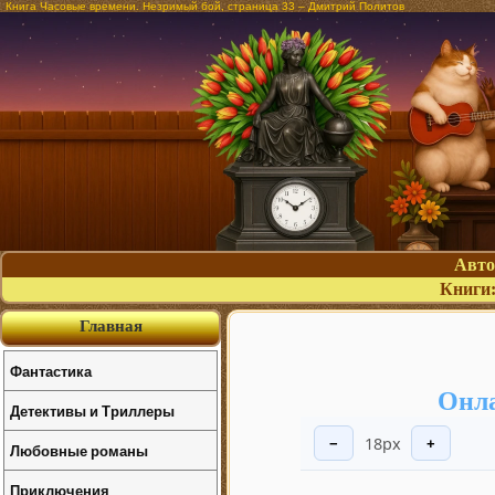
Книга Часовые времени. Незримый бой, страница 33 – Дмитрий Политов
Авт
Книги
Главная
Фантастика
Онла
Детективы и Триллеры
18px
−
+
Любовные романы
Приключения