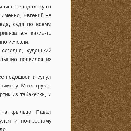
ились неподалеку от
 именно, Евгений не
да, судя по всему,
ивязаться какие-то
нно исчезли.
сегодня, худенький
слышно появился из
ее подошвой и сунул
римеру. Мотя грузно
тик из табакерки, и
 на крыльцо. Павел
улся и по-простому
ло.