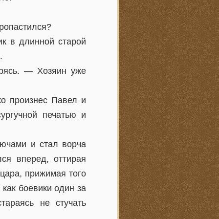
пропастился?
ик в длинной старой
.
рясь. — Хозяин уже
ко произнес Павел и
сургучной печатью и
лючами и стал ворча
лся вперед, оттирая
цара, прижимая того
 как боевики один за
тараясь не стучать