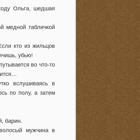
ходу Ольга, шедшая
ой медной табличкой
Если кто из жильцов
ячишь, убью!
путывается во что-то
орится…
утко вслушиваясь в
ось по полу, а затем
, барин.
оволосый мужчина в