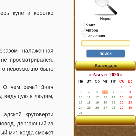
рь купе и коротко
Ищем:
Книгу
Автора
Серию книг
бразом налаженная
 не просматривался,
Календарь
сто невозможно было
« Август 2026 »
Пн
Вт
Ср
Чт
Пт
Сб
Вс
. О чем речь? Зная
1
2
3
4
5
6
7
8
9
у, ведущую к людям,
10
11
12
13
14
15
16
17
18
19
20
21
22
23
24
25
26
27
28
29
30
31
 адской круговерти
кловод, дергающий за
ый миг, когда сможет