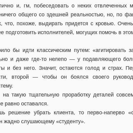
лично и, гм, побеседовать о неких отвлеченных 
ничего общего со здешней реальностью, но, по фак
к, что, похоже, выдирать придется с кровью. Очен
е подготовить исполнителей, могущих помочь в это
оило бы идти классическим путем: «агитировать з
льно и даже где-то нелепо — у подавляющего бол
ы и без него. Значит, остаются голод и страх. П
сти, второй — чтобы он боялся своего руково
тему.
и на такую тщательную проработку деталей совсе
се равно оставался.
ь решение убрать клиента, то перво-наперво «
н жадно слушающему «студенту».