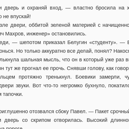
и дверь и охраняй вход, — властно бросила на 
 не впускай!
зле двери, оббитой зеленой материей с начищенн
ч Махров, инженер» остановились.
ди, — шепотом приказал Белугин «студенту». — 
онься. Но только аккуратно все делай, понял? Накос
лькнула шальная мысль, что он в который уже раз в
 он тут же прогнал ее прочь. Снявши голову, как гов
льцем протяжно тренькнул. Боевики замерли, ч
вери звуки. Вот что-то негромко бухнуло, покатил
 тапочки.
риглушенно отозвался сбоку Павел. — Пакет срочный
и дверь со скрипом отворилась. Высокий длинн
а пороге.