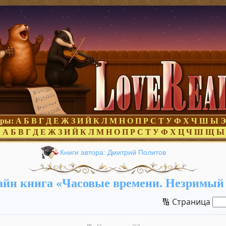
оры:
А
Б
В
Г
Д
Е
Ж
З
И
Й
К
Л
М
Н
О
П
Р
С
Т
У
Ф
Х
Ч
Ш
Ы
Э
:
А
Б
В
Г
Д
Е
Ж
З
И
Й
К
Л
М
Н
О
П
Р
С
Т
У
Ф
Х
Ц
Ч
Ш
Щ
Ы
Книги автора: Дмитрий Политов
йн книга «Часовые времени. Незримый
🔢 Страница