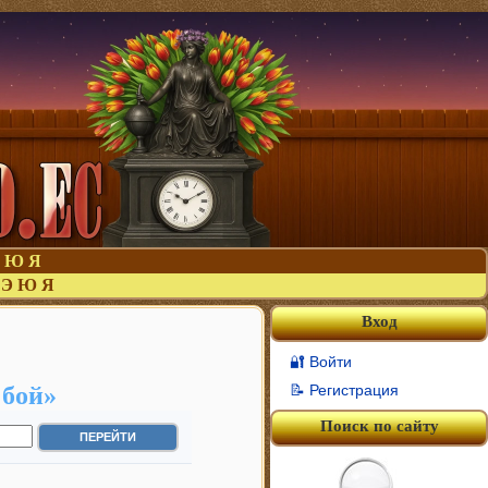
Ю
Я
Э
Ю
Я
Вход
🔐 Войти
 бой»
📝 Регистрация
Поиск по сайту