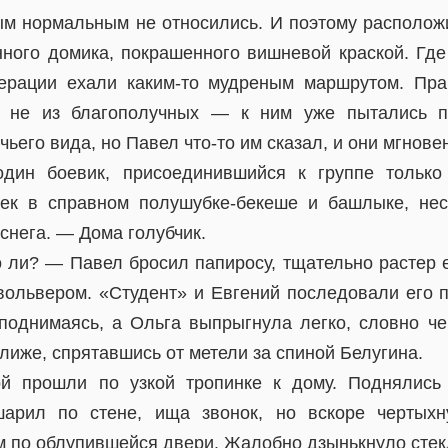
ым нормальным не относились. И поэтому располож
ного домика, покрашенного вишневой краской. Где
ерации ехали каким-то мудреным маршрутом. Прав
 не из благополучных — к ним уже пытались пр
ьего вида, но Павел что-то им сказал, и они мгнове
н боевик, присоединившийся к группе только 
нек в справном полушубке-бекеше и башлыке, не
снега. — Дома голубчик.
о ли? — Павел бросил папиросу, тщательно растер 
евольвером. «Студент» и Евгений последовали его п
 поднимаясь, а Ольга выпрыгнула легко, словно чер
иже, спрятавшись от метели за спиной Белугина.
й прошли по узкой тропинке к дому. Поднялись
шарил по стене, ища звонок, но вскоре чертыхн
м по облупившейся двери. Жалобно дзынькнуло стек