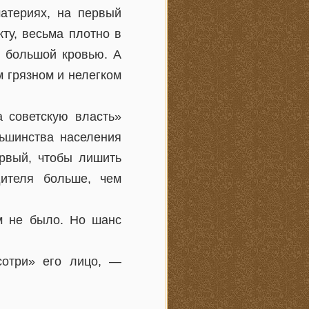
материях, на первый
ту, весьма плотно в
ь большой кровью. А
м грязном и нелегком
а советскую власть»
ьшинства населения
ервый, чтобы лишить
дителя больше, чем
м не было. Но шанс
сотри» его лицо, —