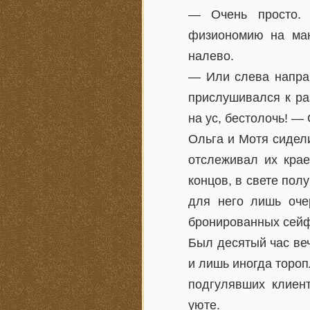
— Очень просто. 
физиономию на ман
налево.
— Или слева направ
прислушивался к ра
на ус, бестолочь! 
Ольга и Мотя сидел
отслеживал их крае
концов, в свете пол
для него лишь оче
бронированных сей
Был десятый час веч
и лишь иногда торо
подгулявших клиен
уюте.