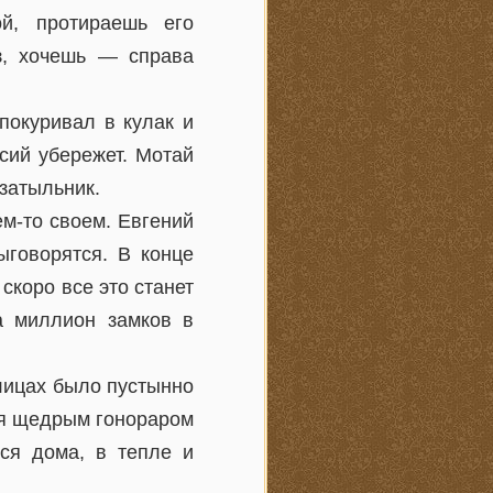
й, протираешь его
з, хочешь — справа
покуривал в кулак и
сий убережет. Мотай
затыльник.
м-то своем. Евгений
ыговорятся. В конце
скоро все это станет
а миллион замков в
улицах было пустынно
ся щедрым гонораром
ся дома, в тепле и