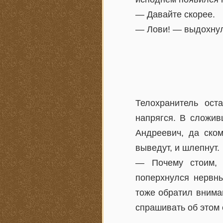
— Давайте скорее.
— Лови! — выдохнул 
Телохранитель ост
напрягся. В сложив
Андреевич, да ско
выведут, и шлепнут.
— Почему стоим, 
поперхнулся нервны
тоже обратил вниман
спрашивать об этом 