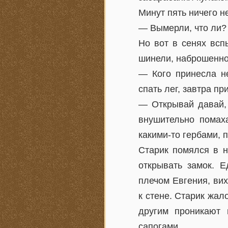
Минут пять ничего н
— Вымерли, что ли?
Но вот в сенях всп
шинели, наброшенной
— Кого принесла н
спать лег, завтра пр
— Открывай давай, 
внушительно помаха
какими-то гербами, 
Старик помялся в н
открывать замок. Е
плечом Евгения, ви
к стене. Старик жал
другим проникают 
сапогами.