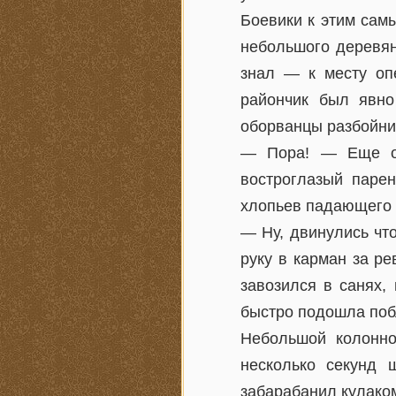
Боевики к этим сам
небольшого деревян
знал — к месту оп
райончик был явно
оборванцы разбойнич
— Пора! — Еще оди
востроглазый паре
хлопьев падающего 
— Ну, двинулись чт
руку в карман за р
завозился в санях,
быстро подошла побл
Небольшой колонно
несколько секунд 
забарабанил кулако