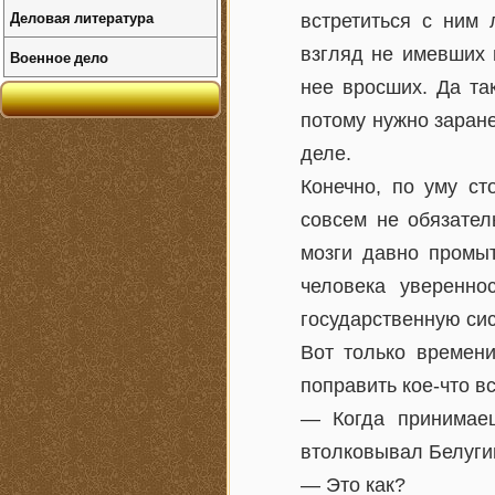
Деловая литература
встретиться с ним 
взгляд не имевших 
Военное дело
нее вросших. Да та
потому нужно заране
деле.
Конечно, по уму ст
совсем не обязате
мозги давно промыт
человека уверенно
государственную сис
Вот только времен
поправить кое-что в
— Когда принимаеш
втолковывал Белуги
— Это как?