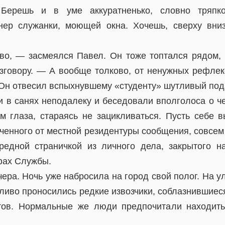
Берешь и в уме аккуратненько, словно тряпко
ер служанки, моющей окна. Хочешь, сверху вни
о, — засмеялся Павел. Он тоже топтался рядом, 
зговору. — А вообще толково, от ненужных рефлек
— Он отвесил вспыхнувшему «студенту» шутливый под
и в санях неподалеку и беседовали вполголоса о че
м глаза, стараясь не зацикливаться. Пусть себе в
ученного от местной резидентуры сообщения, совсем 
редной страничкой из личного дела, закрытого н
фах Службы.
ера. Ночь уже набросила на город свой полог. На 
пливо проносились редкие извозчики, соблазнившие
тов. Нормальные же люди предпочитали находить