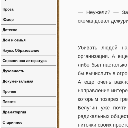
Проза
— Неужели? — Зал
Юмор
скомандовал дежури
Детское
Дом и семья
Убивать людей на
Наука, Образование
организация. А еще
Справочная литература
либо был настолько
Духовность
бы вычислить в огр
Документальная
А еще очень важно
направление интере
Прочее
которым позарез тре
Поэзия
Белугин уже почти
Драматургия
радикальных обществ
Старинное
ниточки своих прост