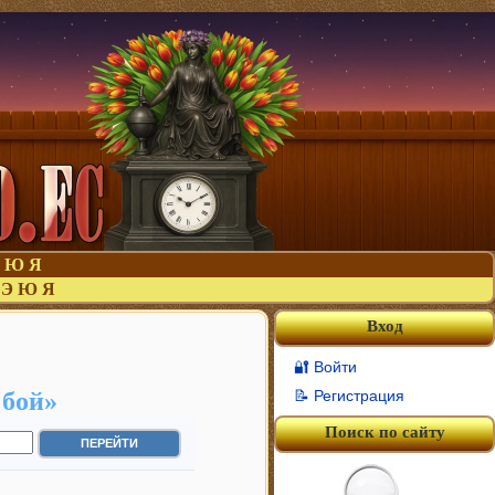
Ю
Я
Э
Ю
Я
Вход
🔐 Войти
 бой»
📝 Регистрация
Поиск по сайту