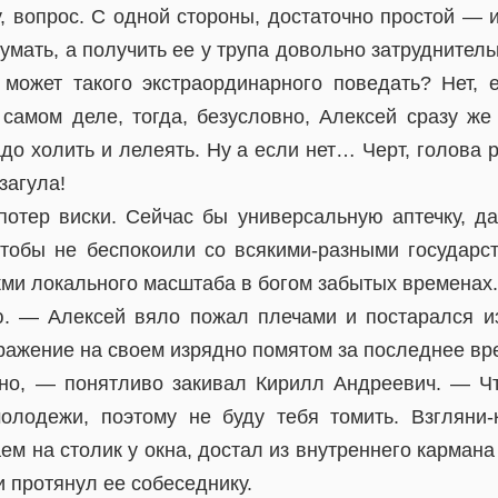
у, вопрос. С одной стороны, достаточно простой — 
думать, а получить ее у трупа довольно затруднитель
н может такого экстраординарного поведать? Нет, е
а самом деле, тогда, безусловно, Алексей сразу же
до холить и лелеять. Ну а если нет… Черт, голова 
загула!
потер виски. Сейчас бы универсальную аптечку, да
чтобы не беспокоили со всякими-разными государс
ми локального масштаба в богом забытых временах. 
. — Алексей вяло пожал плечами и постарался из
ражение на своем изрядно помятом за последнее вр
но, — понятливо закивал Кирилл Андреевич. — Чт
олодежи, поэтому не буду тебя томить. Взгляни
аем на столик у окна, достал из внутреннего карма
и протянул ее собеседнику.