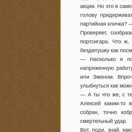
акции. Но это в само
голову придерживат
партийная кличка? 
Проверяет, сообраз
портсигара. Что ж,
безделушку как посм
— Насколько я по
напряженную работу
или Эженом. Впроч
улыбнуться как мож
— А ты что же, с т
Алексей каким-то 
собран, точно ко
смертельный удар.
Вот, поди, знай, ка