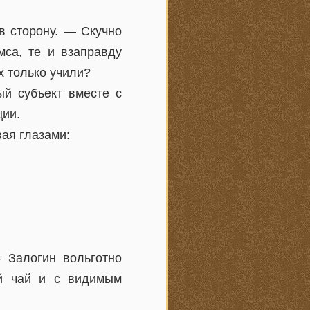
в сторону. — Скучно
мса, те и взаправду
х только учили?
ый субъект вместе с
ции.
вая глазами:
 Залогин вольготно
ый чай и с видимым