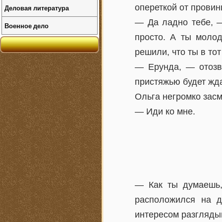
опереткой от провин
Деловая литература
— Да ладно тебе, —
Военное дело
просто. А ты молод
решили, что ты в то
— Ерунда, — отозва
пристяжью будет жда
Ольга негромко засм
— Иди ко мне.
— Как ты думаешь,
расположился на д
интересом разгляды