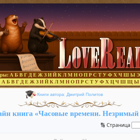
оры:
А
Б
В
Г
Д
Е
Ж
З
И
Й
К
Л
М
Н
О
П
Р
С
Т
У
Ф
Х
Ч
Ш
Ы
Э
:
А
Б
В
Г
Д
Е
Ж
З
И
Й
К
Л
М
Н
О
П
Р
С
Т
У
Ф
Х
Ц
Ч
Ш
Щ
Ы
Книги автора: Дмитрий Политов
йн книга «Часовые времени. Незримый
🔢 Страница