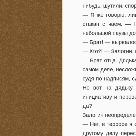
нибудь, шутили, спо
— Я же говорю, лиц
стакан с чаем. — 
небольшой паузы до
— Брат! — вырвалос
— Кто?! — Залогин, 
— Брат отца. Дядьк
самом деле, несложн
судя по надписям, с
Но вот на дядьку 
инициативу и перев
да?
Залогин неопределе
— Нет, в терроре я 
другому делу перес