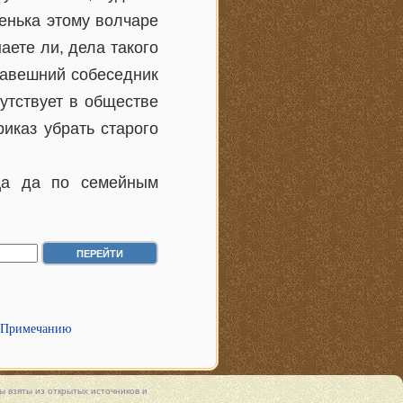
енька этому волчаре
наете ли, дела такого
давешний собеседник
утствует в обществе
иказ убрать старого
ца да по семейным
 Примечанию
 взяты из открытых источников и