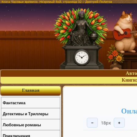
Книга Часовые времени. Незримый бой, страница 32 – Дмитрий Политов
Авт
Книги
Главная
Фантастика
Онла
Детективы и Триллеры
18px
−
+
Любовные романы
Приключения