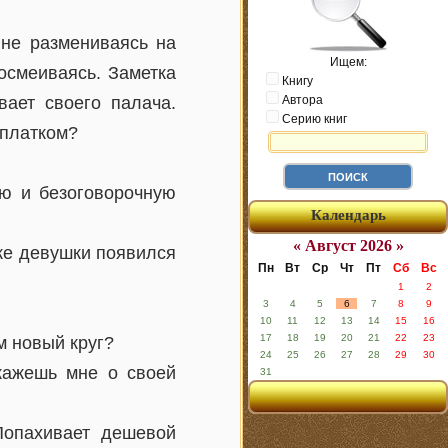
 не размениваясь на
Ищем:
осмеиваясь. Заметка
Книгу
вает своего палача.
Автора
Серию книг
 платком?
ую и безоговорочную
Календарь
« Август 2026 »
уке девушки появился
Пн
Вт
Ср
Чт
Пт
Сб
Вс
1
2
3
4
5
6
7
8
9
10
11
12
13
14
15
16
17
18
19
20
21
22
23
м новый круг?
24
25
26
27
28
29
30
кажешь мне о своей
31
Попахивает дешевой