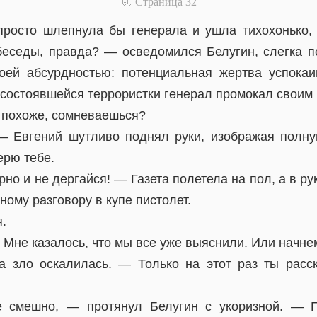
📃 Cтраница 32
просто шлепнула бы генерала и ушла тихохонько,
еседы, правда? — осведомился Белугин, слегка п
оей абсурдностью: потенциальная жертва успокаи
есостоявшейся террористки генерал промокал своим
, похоже, сомневаешься?
— Евгений шутливо поднял руки, изображая полн
ерю тебе.
рно и не дергайся! — Газета полетела на пол, а в р
ному разговору в купе пистолет.
.
Мне казалось, что мы все уже выяснили. Или начне
 зло оскалилась. — Только на этот раз ты расс
 смешно, — протянул Белугин с укоризной. — 