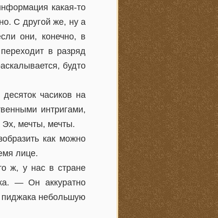
информация какая-то
но. С другой же, ну а
сли они, конечно, в
 переходит в разряд
раскалывается, будто
 десяток часиков на
твенными интригами,
Эх, мечты, мечты.
образить как можно
емя лице.
о ж, у нас в стране
-ка. — Он аккуратно
на пиджака небольшую