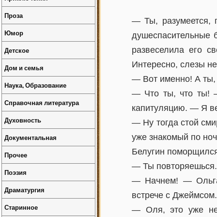
Проза
— Ты, разумеется, 
Юмор
душеспасительные б
развеселила его св
Детское
Интересно, слезы н
Дом и семья
— Вот именно! А ты
Наука, Образование
— Что ты, что ты! 
Справочная литература
капитуляцию. — Я в
Духовность
— Ну тогда стой сми
уже знакомый по ноч
Документальная
Белугин поморщился
Прочее
— Ты повторяешься. 
Поэзия
— Начнем! — Ольга
Драматургия
встрече с Джеймсом.
Старинное
— Оля, это уже не