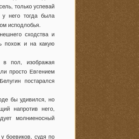
усель, только успевай
я у него тогда была
ом исподлобья.
внешнего сходства и
ть похож и на какую
 в пол, изображая
али просто Евгением
Белугин постарался
оде бы удивился, но
щий напротив него,
дует молниеносный
 у боевиков, судя по