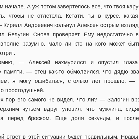
м начале. А уж потом завертелось все, что твоя кар
ь, чтобы не отлетела. Кстати, ты в курсе, кака
— Кирилл Андреевич кольнул Алексея острым взгляд
ил Белугин. Снова проверяет. Ему недостаточно 
 вполне разумно, мало ли кто на кого может бы
отрит.
мню, — Алексей нахмурился и опустил глаза
 памяти, — отец как-то обмолвился, что дядю зв
ем, я могу ошибаться, столько лет прошло. — 
но простодушней.
ех пор его самого не видел, что ли? — Залогин вр
верхним чутьем вдруг уловил, что мужчина, сидя
бра перед броском. Еще доля секунды, и после
кой ответ в этой ситуации будет правильным. Нравы