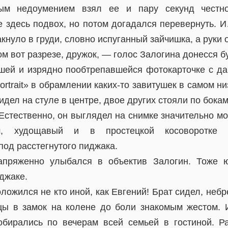
рым недоумением взял ее и пару секунд честно
е здесь подвох, но потом догадался перевернуть. 
кнуло в груди, словно испуганный зайчишка, а руки 
ом вот разрезе, дружок, — голос Залогина донесся б
шей и изрядно пообтрепавшейся фотокарточке с д
ortrait» в обрамлении каких-то завитушек в самом н
дел на стуле в центре, двое других стояли по бокам
стественно, он выглядел на снимке значительно мо
м, худощавый и в простецкой косоворотке а
од расстегнутого пиджака.
апряженно улыбался в объектив Залогин. Тоже 
джаке.
оложился не кто иной, как Евгений! Брат сидел, небр
цы в замок на колене до боли знакомым жестом. 
обирались по вечерам всей семьей в гостиной. Р