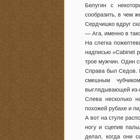
Белугин с некото
сообразить, в чем ж
Сердчишко вдруг ска
— Ага, именно в так
На слегка пожелтев
надписью «Cabinet p
трое мужчин. Один си
Справа был Седов. Е
смешным чубчико
выглядывающей из-п
Слева несколько н
похожей рубахе и пи
А вот на стуле расп
ногу и сцепив паль
делал, когда они с