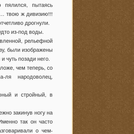
 пялился, пытаясь
И… твою ж дивизию!!!
отчетливо дрогнули.
удто из-под воды.
авленной, рельефной
изу, были изображены
 и чуть позади него.
ложе, чем теперь, со
-ля народоволец,
юный и стройный, в
ежно закинув ногу на
Именно так он часто
азговаривали о чем-