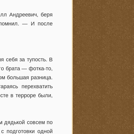
илл Андреевич, беря
спомнил. — И после
 себя за тупость. В
го брата — фотка-то,
ком большая разница.
араясь перехватить
сте в терроре были,
им дядькой совсем по
 с подготовки одной