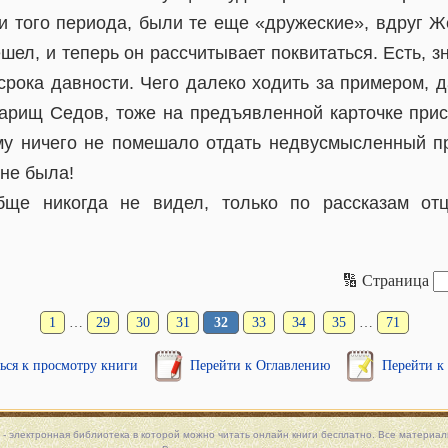
ии того периода, были те еще «дружеские», вдруг Ж
шел, и теперь он рассчитывает поквитаться. Есть, з
 срока давности. Чего далеко ходить за примером, 
варищ Седов, тоже на предъявленной карточке прис
му ничего не помешало отдать недвусмысленный пр
 не была!
бще никогда не видел, только по рассказам от
🔢 Страница
1
…
29
30
31
32
33
34
35
…
71
ься к просмотру книги
Перейти к Оглавлению
Перейти к
 - электронная библиотека в которой можно
читать онлайн книги
бесплатно. Все материалы