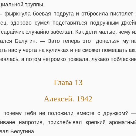
циальной труппы.
 фыркнула боевая подруга и отбросила пистолет 
ец, здорово сумел подставиться подручным Джей
т сарайчик случайно забежал. Как дети малые, чему и
лся Белугин. — Зато теперь этот донельзя мутн
ть нас у черта на куличках и не сможет помешать ак
еялась, а потом негромко позвала, лукаво поблески
Глава 13
Алексей. 1942
 почему тебя не положили вместе с дружком? —
иване напротив, прихлебывал крепкий ароматн
вал Белугина.