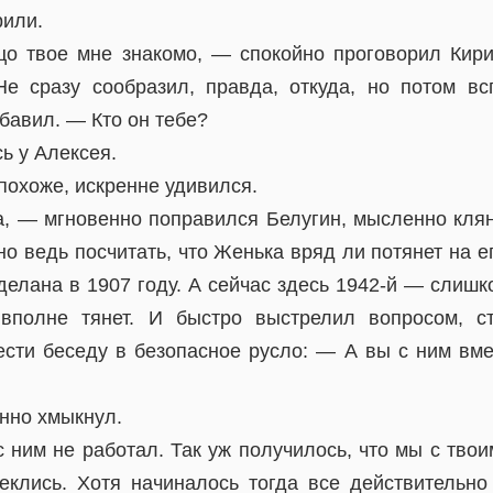
рили.
о твое мне знакомо, — спокойно проговорил Кир
Не сразу сообразил, правда, откуда, но потом в
бавил. — Кто он тебе?
ь у Алексея.
похоже, искренне удивился.
а, — мгновенно поправился Белугин, мысленно кляня
о ведь посчитать, что Женька вряд ли потянет на е
делана в 1907 году. А сейчас здесь 1942-й — слиш
вполне тянет. И быстро выстрелил вопросом, ст
ести беседу в безопасное русло: — А вы с ним вме
нно хмыкнул.
с ним не работал. Так уж получилось, что мы с тво
еклись. Хотя начиналось тогда все действительно