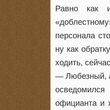
Равно как 
«доблестном
персонала сто
ну как обратк
ходить, сейчас
— Любезный, а
осведомился
официанта и 