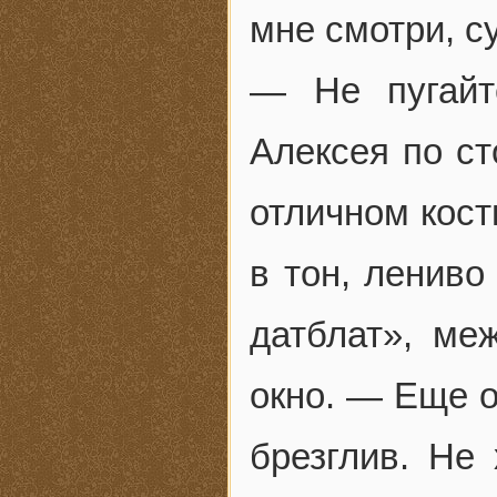
мне смотри, су
— Не пугайт
Алексея по ст
отличном кост
в тон, лениво
датблат», ме
окно. — Еще о
брезглив. Не 