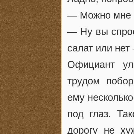
— Можно мне
— Ну вы спрос
салат или нет 
Официант ул
трудом побо
ему несколько
под глаз. Та
дорогу не ху