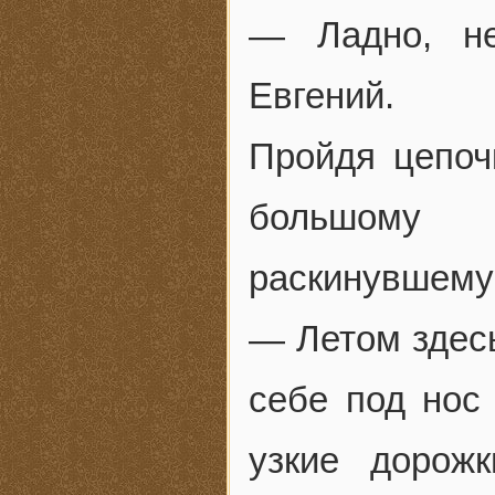
— Ладно, не
Евгений.
Пройдя цепоч
большому с
раскинувшемус
— Летом здесь
себе под нос
узкие дорож