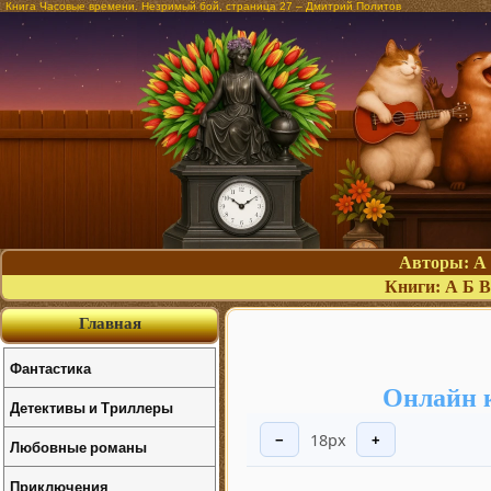
Книга Часовые времени. Незримый бой, страница 27 – Дмитрий Политов
Авторы:
А
Книги:
А
Б
В
Главная
Фантастика
Онлайн 
Детективы и Триллеры
18px
−
+
Любовные романы
Приключения