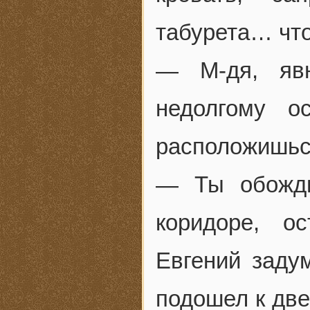
табурета… что
— М-дя, яв
недолгому о
расположишь
— Ты обожди
коридоре, о
Евгений заду
подошел к две