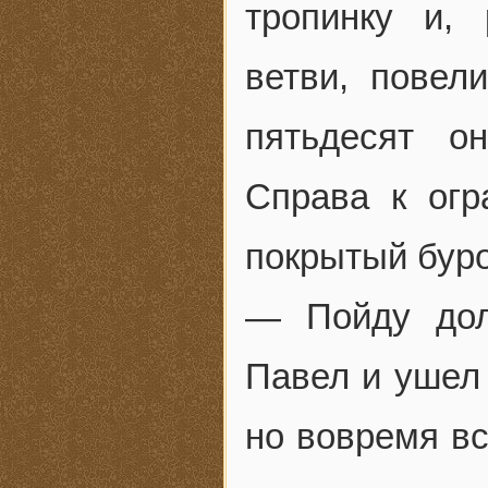
тропинку и,
ветви, повел
пятьдесят о
Справа к огр
покрытый буро
— Пойду дол
Павел и ушел 
но вовремя вс