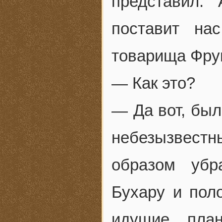
представил.
поставит на
товарища Фру
— Как это?
— Да вот, был
небезызвест
образом убр
Бухару и пол
идущие пла