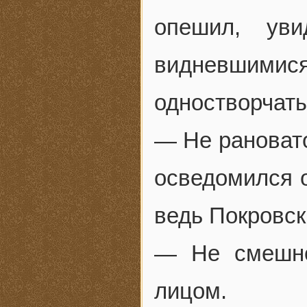
опешил, ув
видневши
одностворчат
— Не рановато
осведомился о
ведь Покровск
— Не смешно
лицом.