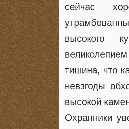
сейчас хо
утрамбован
высокого к
великолепием
тишина, что к
невзгоды обх
высокой камен
Охранники ув