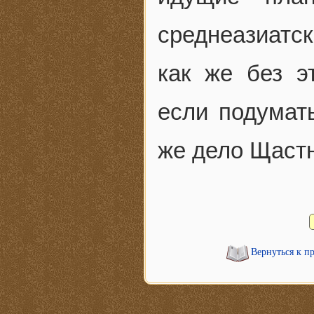
среднеазиатск
как же без э
если подумат
же дело Щаст
Вернуться к п