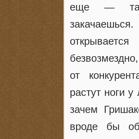
еще — так
закачаешьс
открываетс
безвозмездно
от конкурент
растут ноги у
зачем Гришак
вроде бы об