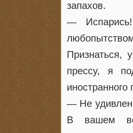
запахов.
— Испарись
любопытством 
Признаться, 
прессу, я п
иностранного 
— Не удивлен
В вашем ве