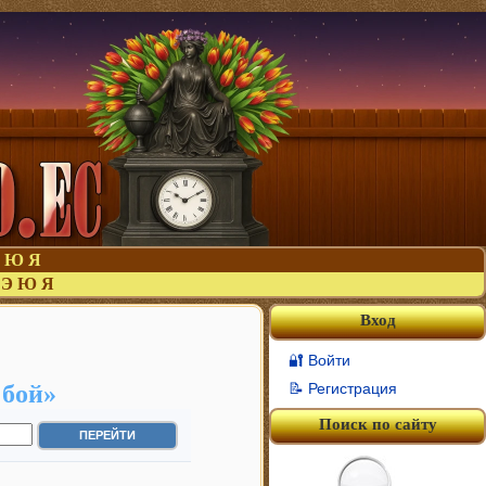
Ю
Я
Э
Ю
Я
Вход
🔐 Войти
 бой»
📝 Регистрация
Поиск по сайту