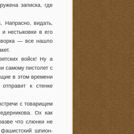
ружена записка, где
. Напрасно, видать,
 и нестыковки в его
говорка — все нашло
кет.
етских войск! Ну а
ли самому пистолет с
ящие в этом времени
 отправит к стенке
 встречи с товарищем
едерникова. Ох как
разве что слюнки не
 фашистский шпион-