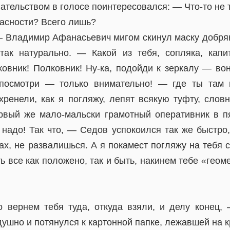
тельством в голосе поинтересовался: — Что-то не т
асности? Всего лишь?
— Владимир Афанасьевич мигом скинул маску добряк
так натурально. — Какой из тебя, сопляка, капи
ковник! Полковник! Ну-ка, подойди к зеркалу — во
 посмотри — только внимательно! — где ты там 
хренели, как я погляжу, лепят всякую туфту, слов
рвый же мало-мальски грамотный оперативник в п
 надо! Так что, — Седов успокоился так же быстро,
х, не развалишься. А я покамест погляжу на тебя с
ь все как положено, так и быть, накинем тебе «гео
 вернем тебя туда, откуда взяли, и делу конец
ушно и потянулся к картонной папке, лежавшей на к