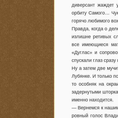
диверсант жаждет 
орбиту Самого… Чуе
горячо любимого во
Правда, когда о дел
излишне ретивых сл
все имеющиеся мат
«Дуглас» и сопрово
спускали глаз сразу
Ну а затем две муч
Лубянке. И только п
то особняк на окра
задернутыми шторка
именно находится.
— Вернемся к нашим
ровный голос Влади