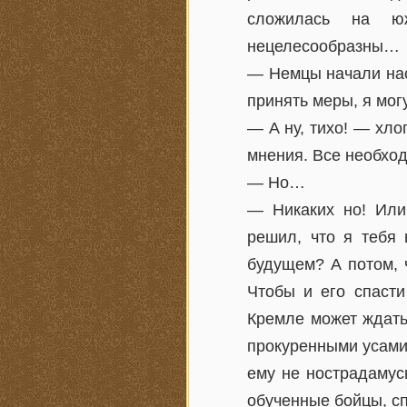
сложилась на ю
нецелесообразны…
— Немцы начали нас
принять меры, я мо
— А ну, тихо! — хл
мнения. Все необхо
— Но…
— Никаких но! Или
решил, что я тебя 
будущем? А потом, 
Чтобы и его спасти
Кремле может ждать
прокуренными усами 
ему не нострадамус
обученные бойцы, сп