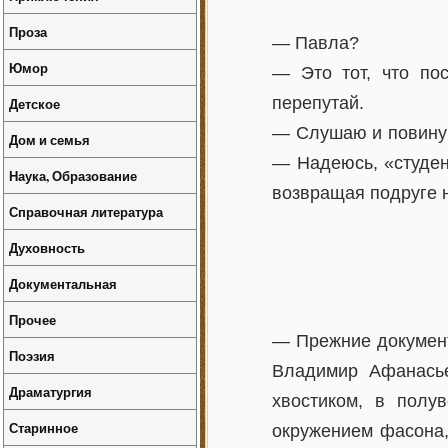
Проза
— Павла?
Юмор
— Это тот, что по
перепутай.
Детское
— Слушаю и повиную
Дом и семья
— Надеюсь, «студен
Наука, Образование
возвращая подруге 
Справочная литература
Духовность
Документальная
Прочее
— Прежние документы
Поэзия
Владимир Афанасье
Драматургия
хвостиком, в полу
Старинное
окружением фасона,