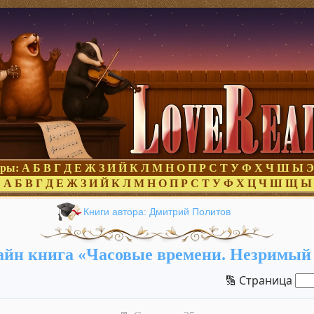
оры:
А
Б
В
Г
Д
Е
Ж
З
И
Й
К
Л
М
Н
О
П
Р
С
Т
У
Ф
Х
Ч
Ш
Ы
Э
:
А
Б
В
Г
Д
Е
Ж
З
И
Й
К
Л
М
Н
О
П
Р
С
Т
У
Ф
Х
Ц
Ч
Ш
Щ
Ы
Книги автора: Дмитрий Политов
йн книга «Часовые времени. Незримый
🔢 Страница