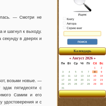
Ищем:
улась. — Смотри не
Книгу
Автора
Серию книг
 и шагнул к выходу.
 секунду в дверях и
Календарь
« Август 2026 »
Пн
Вт
Ср
Чт
Пт
Сб
Вс
1
2
3
4
5
6
7
8
9
10
11
12
13
14
15
16
Вот, возьми новые. —
17
18
19
20
21
22
23
24
25
26
27
28
29
30
 эдак пятидесяти с
31
бимого Самим и его
у удостоверения и с