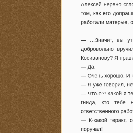
Алексей нервно сгл
том, как его допраш
работали матерые, 
— …Значит, вы ут
добровольно вручи
Косиванову? Я прав
— Да.
— Очень хорошо. И ч
— Я уже говорил, н
— Что-о?! Какой я т
гнида, кто тебе 
ответственного рабо
— К-какой теракт, 
поручал!