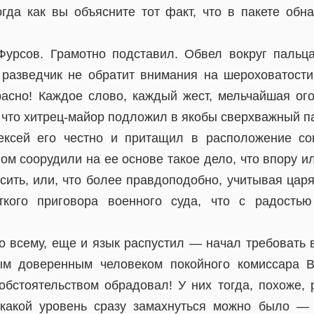
гда как вы объясните тот факт, что в пакете обна
Фурсов. Грамотно подставил. Обвел вокруг пальца
 разведчик не обратит внимания на шероховатости
расно! Каждое слово, каждый жест, мельчайшая о
 что хитрец-майор подложил в якобы сверхважный па
ксей его честно и притащил в расположение сов
ом соорудили на ее основе такое дело, что впору и
сить, или, что более правдоподобно, учитывая цар
ткого приговора военного суда, что с радостью
ко всему, еще и язык распустил — начал требовать
м доверенным человеком покойного комиссара В
обстоятельством обрадовал! У них тогда, похоже, 
 какой уровень сразу замахнуться можно было —