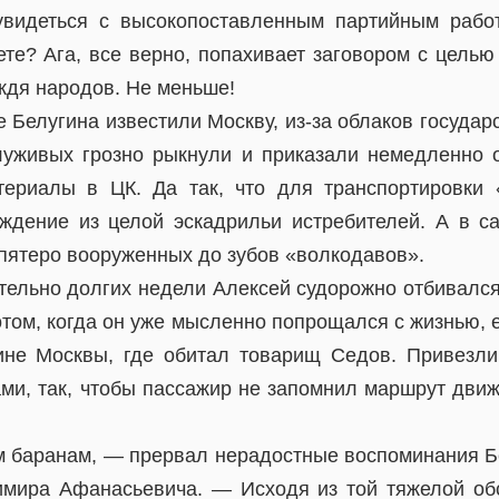
увидеться с высокопоставленным партийным рабо
те? Ага, все верно, попахивает заговором с целью
ждя народов. Не меньше!
е Белугина известили Москву, из-за облаков госуда
уживых грозно рыкнули и приказали немедленно 
ериалы в ЦК. Да так, что для транспортировки
ждение из целой эскадрильи истребителей. А в с
 пятеро вооруженных до зубов «волкодавов».
ительно долгих недели Алексей судорожно отбивался
отом, когда он уже мысленно попрощался с жизнью, е
ине Москвы, где обитал товарищ Седов. Привезл
ми, так, чтобы пассажир не запомнил маршрут движе
 баранам, — прервал нерадостные воспоминания Б
мира Афанасьевича. — Исходя из той тяжелой обс