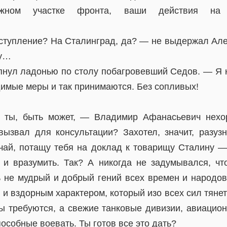
жном участке фронта, ваши действия на 
тупление? На Сталинград, да? — не выдержал Але
гу…
опнул ладонью по столу побагровевший Седов. — Я 
димые меры и так принимаются. Без сопливых!
 ты, быть может, — Владимир Афанасьевич нех
вызвал для консультации? Захотел, значит, разузн
чай, потащу тебя на доклад к товарищу Сталину — 
 и вразумить. Так? А никогда не задумывался, что
 не мудрый и добрый гений всех времен и народов,
и вздорным характером, который изо всех сил тянет 
ы требуются, а свежие танковые дивизии, авиацио
особные воевать. Ты готов все это дать?