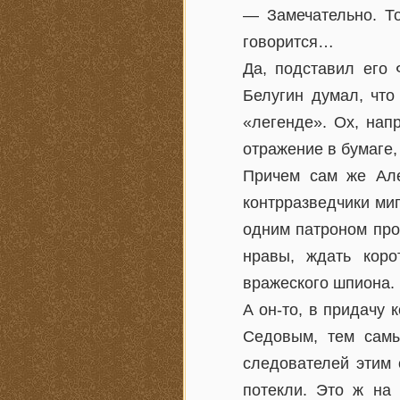
— Замечательно. То
говорится…
Да, подставил его 
Белугин думал, что
«легенде». Ох, нап
отражение в бумаге,
Причем сам же Але
контрразведчики миг
одним патроном про
нравы, ждать коро
вражеского шпиона.
А он-то, в придачу 
Седовым, тем самы
следователей этим 
потекли. Это ж на