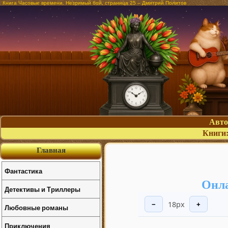
Книга Часовые времени. Незримый бой, страница 25 – Дмитрий Политов
Авт
Книги
Главная
Фантастика
Онла
Детективы и Триллеры
18px
−
+
Любовные романы
Приключения