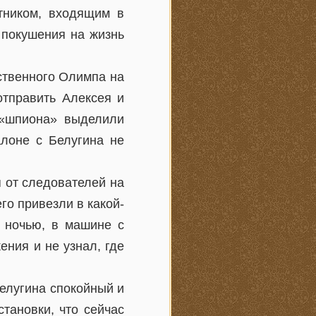
тником, входящим в
 покушения на жизнь
рственного Олимпа на
отправить Алексея и
 «шпиона» выделили
алоне с Белугина не
 от следователей на
го привезли в какой-
и ночью, в машине с
ния и не узнал, где
елугина спокойный и
тановки, что сейчас