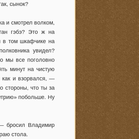
ак, сынок?
а и смотрел волком,
тан гэбэ? Это ж на
н в том шкафчике на
полковника увидел?
но мы все поголовно
ять минут на чистую
 как и взорвался, —
о стороны, что ты за
метрию» побольше. Ну
, — бросил Владимир
раю стола.