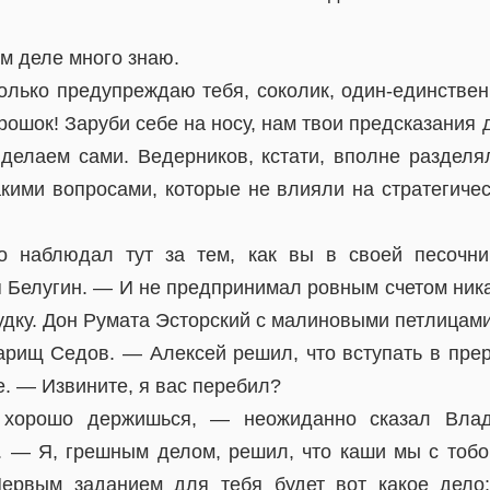
м деле много знаю.
олько предупреждаю тебя, соколик, один-единствен
рошок! Заруби себе на носу, нам твои предсказания 
делаем сами. Ведерников, кстати, вполне разделял
акими вопросами, которые не влияли на стратегиче
но наблюдал тут за тем, как вы в своей песочни
я Белугин. — И не предпринимал ровным счетом ника
удку. Дон Румата Эсторский с малиновыми петлицами
арищ Седов. — Алексей решил, что вступать в прер
. — Извините, я вас перебил?
хорошо держишься, — неожиданно сказал Влад
. — Я, грешным делом, решил, что каши мы с тобой
Первым заданием для тебя будет вот какое дело: