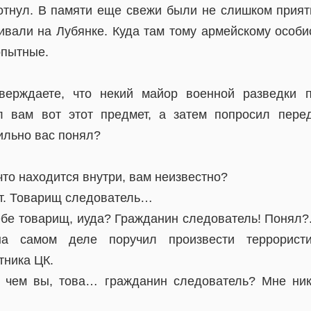
отнул. В памяти еще свежи были не слишком прия
ивали на Лубянке. Куда там тому армейскому особис
опытные.
верждаете, что некий майор военной разведки 
л вам вот этот предмет, а затем попросил перед
ильно вас понял?
то находится внутри, вам неизвестно?
ет. Товарищ следователь…
ебе товарищ, иуда? Гражданин следователь! Понял?.
на самом деле поручил произвести террористи
тника ЦК.
о чем вы, това… гражданин следователь? Мне ник