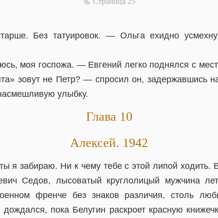
📃 Cтраница 25
старше. Без татуировок. — Ольга ехидно усмехн
сь, моя госпожа. — Евгений легко поднялся с места
та» зовут не Петр? — спросил он, задержавшись на
насмешливую улыбку.
Глава 10
Алексей. 1942
 я забираю. Ни к чему тебе с этой липой ходить. 
вич Седов, лысоватый круглолицый мужчина лет
военном френче без знаков различия, столь лю
 дождался, пока Белугин раскроет красную книжечк