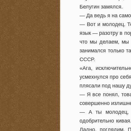
Белугин замялся.
— Да ведь я на само
— Вот и молодец. Т
язык — разотру в по
что мы делаем, мы 
занимался только т
СССР.
«Ага, исключитель
усмехнулся про себ
плясали под нашу д
— Я все понял, тов
совершенно излишне
— А ты молодец, 
одобрительно кивая
Ладно, поглядим. 