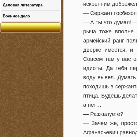
искренним доброжела
Деловая литература
— Сержант госбезоп
Военное дело
— А ты что думал! 
рыча тоже вполне 
армейский ранг пол
дверке имеется, и
Совсем там у вас о
идиоты. Да тебя пе
воду вывел. Думать
походишь в сержанта
птица. Будешь делат
а нет…
— Разжалуете?
— Зачем же, просто
Афанасьевич равнод