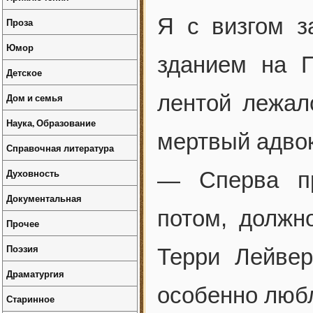
Я с визгом з
Проза
Юмор
зданием на П
Детское
лентой лежал
Дом и семья
Наука, Образование
мертвый адвок
Справочная литература
Духовность
— Сперва пр
Документальная
потом, должн
Прочее
Поэзия
Терри Лейве
Драматургия
особенно любл
Старинное