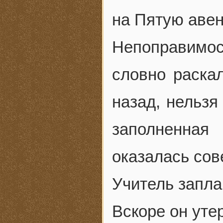
на Пятую аве
Непоправимо
словно раска
назад, нельзя
заполненная 
оказалась сов
Учитель запла
Вскоре он уте