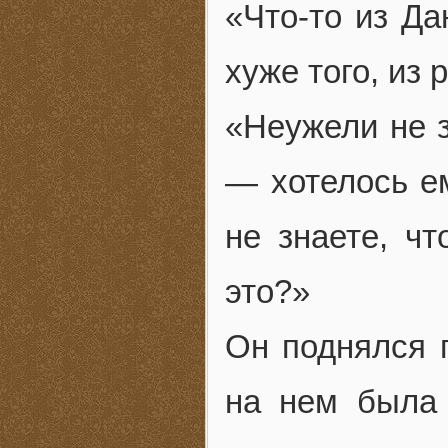
«Что-то из Д
хуже того, из
«Неужели не з
— хотелось е
не знаете, чт
это?»
Он поднялся п
на нем была