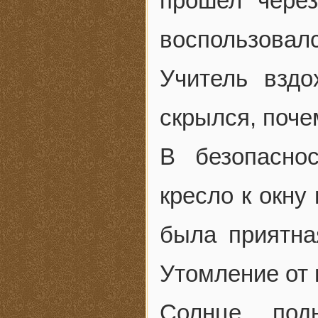
прошел через
воспользовалс
Учитель вздо
скрылся, поче
В безопасно
кресло к окну
была приятна
Утомление от 
Солнце под