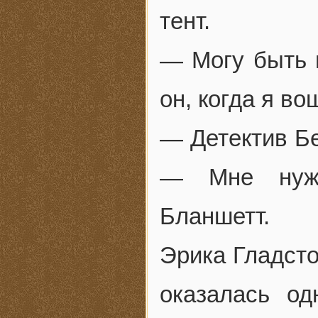
тент.
— Могу быть 
он, когда я в
— Детектив Бе
— Мне нужн
Бланшетт.
Эрика Гладсто
оказалась од