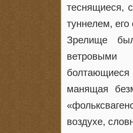
теснящиеся, 
туннелем, его
Зрелище бы
ветровыми 
болтающиеся
манящая без
«фольксваге
воздухе, слов