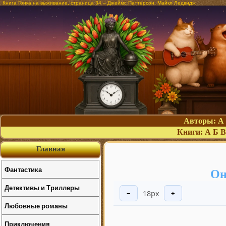
Книга Гонка на выживание, страница 34 – Джеймс Паттерсон, Майкл Ледвидж
Авторы:
А
Книги:
А
Б
В
Главная
Фантастика
Он
Детективы и Триллеры
18px
−
+
Любовные романы
Приключения