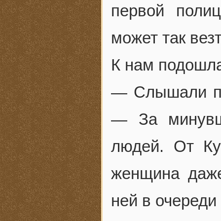
первой поли
может так вез
К нам подошла
— Слышали по
— За минувш
людей. От Ку
женщина даже
ней в очереди