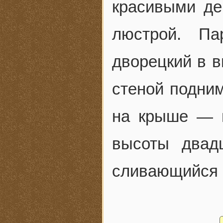
красивыми де
люстрой. Па
дворецкий в в
стеной подним
на крыше — в
высоты двадц
сливающийся с