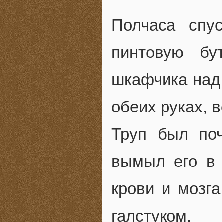
Полчаса спу
пинтовую бу
шкафчика над 
обеих руках, 
Труп был поч
вымыл его в
крови и мозга
галстуком.