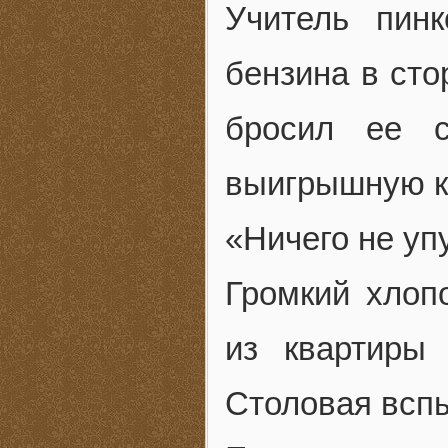
Учитель пин
бензина в сто
бросил ее с
выигрышную ка
«Ничего не уп
Громкий хлопо
из квартиры
Столовая вспы