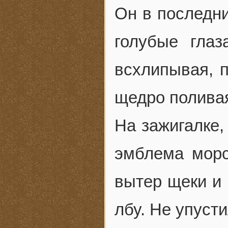
Он в последни
голубые глаз
всхлипывая, п
щедро поливая
На зажигалке,
эмблема морс
вытер щеки и 
лбу. Не упусти