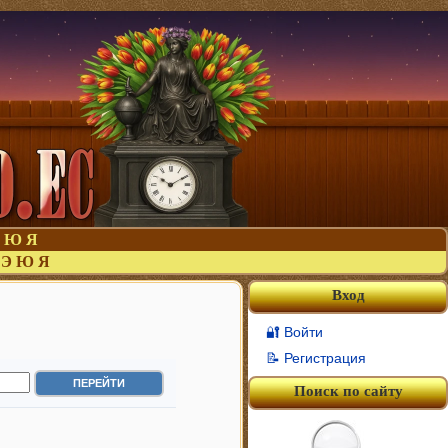
Ю
Я
Э
Ю
Я
Вход
🔐 Войти
📝 Регистрация
Поиск по сайту