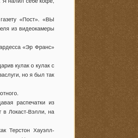
. Я налил себе кофе,
 газету «Пост». «ВЫ
еля из видеокамеры
юардесса «Эр Франс»
арив кулак о кулак с
аслуги, но я был так
отного.
авая распечатки из
 в Локаст-Вэлли, на
ак Терстон Хауэлл-