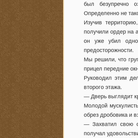
был безупречно о
Определенно не тако
Изучив территорию
получили ордер на а
он уже убил одно
предосторожности.
Мы решили, что гру
прицел передние окн
Руководил этим дел
второго этажа.
— Дверь выглядит к
Молодой мускулисты
обрез дробовика и в
— Захватил свою о
получал удовольстви