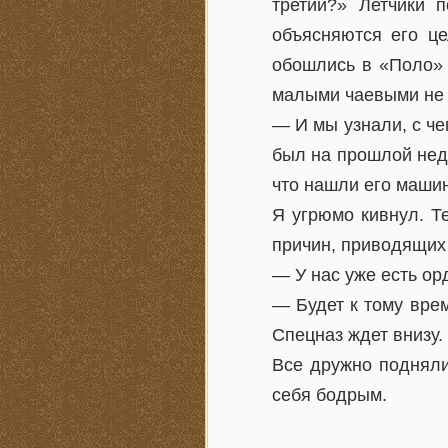
третий?» Летчики 
объясняются его ц
обошлись в «Поло» 
малыми чаевыми не 
— И мы узнали, с че
был на прошлой неде
что нашли его машин
Я угрюмо кивнул. Т
причин, приводящих
— У нас уже есть ор
— Будет к тому вре
Спецназ ждет внизу.
Все дружно подняли
себя бодрым.