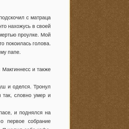
подскочил с матраца
что нахожусь в своей
смертью проулке. Мой
то покоилась голова.
ему папе.
 Макгиннесс и также
уш и оделся. Тронул
 так, словно умер и
пасе, и поднялся на
ло первое собрание