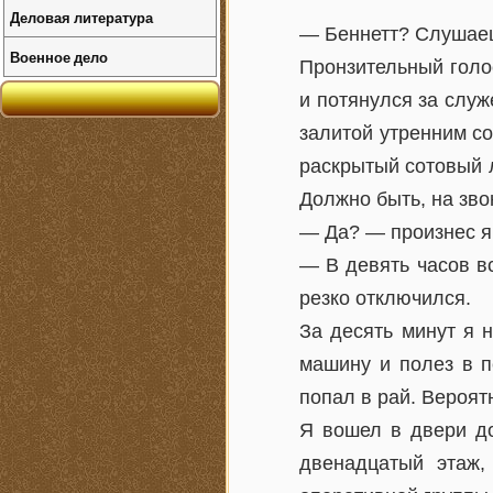
Деловая литература
— Беннетт? Слушае
Военное дело
Пронзительный голо
и потянулся за служ
залитой утренним со
раскрытый сотовый л
Должно быть, на зво
— Да? — произнес я,
— В девять часов в
резко отключился.
За десять минут я 
машину и полез в п
попал в рай. Вероятн
Я вошел в двери до
двенадцатый этаж,