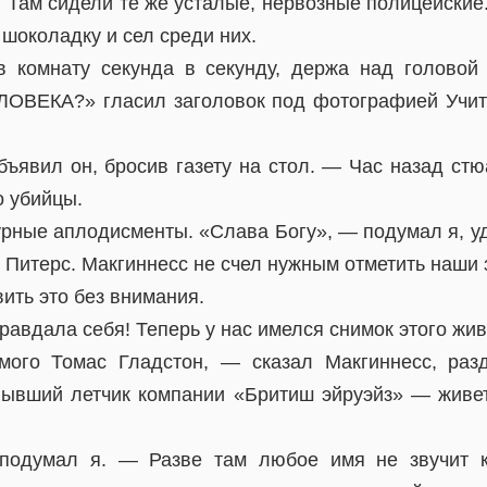
 Там сидели те же усталые, нервозные полицейские
шоколадку и сел среди них.
 комнату секунда в секунду, держа над головой
ВЕКА?» гласил заголовок под фотографией Учит
ъявил он, бросив газету на стол. — Час назад ст
о убийцы.
рные аплодисменты. «Слава Богу», — подумал я, уд
Питерс. Макгиннесс не счел нужным отметить наши з
вить это без внимания.
авдала себя! Теперь у нас имелся снимок этого жив
ого Томас Гладстон, — сказал Макгиннесс, разд
ывший летчик компании «Бритиш эйруэйз» — живет
подумал я. — Разве там любое имя не звучит к