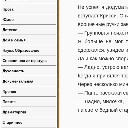
Не успел я додумать
Проза
вступает Крисси. О
Юмор
Крошечные ручки за
Детское
— Групповая психот
Дом и семья
Я больше не мог т
сдержался, увидев и
Наука, Образование
Да и как можно спор
Справочная литература
— Ладно, устрою вам
Духовность
Когда я принялся то
Документальная
Через несколько мин
Прочее
— Папа, расскажи ск
— Ладно, милочка, 
Поэзия
на свете бедный ста
Драматургия
Старинное