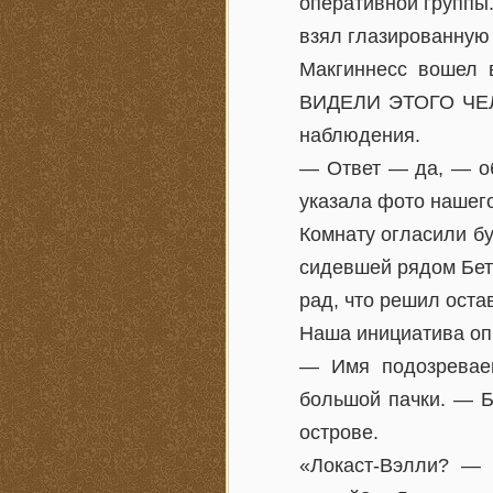
оперативной группы.
взял глазированную 
Макгиннесс вошел в
ВИДЕЛИ ЭТОГО ЧЕЛО
наблюдения.
— Ответ — да, — об
указала фото нашег
Комнату огласили бу
сидевшей рядом Бет 
рад, что решил оста
Наша инициатива опр
— Имя подозреваем
большой пачки. — Б
острове.
«Локаст-Вэлли? — 