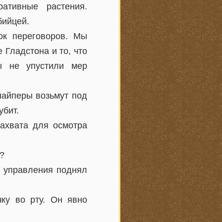
ативные растения.
бийцей.
ок переговоров. Мы
 Гладстона и то, что
ы не упустили мер
найперы возьмут под
убит.
захвата для осмотра
?
о управления поднял
ку во рту. Он явно