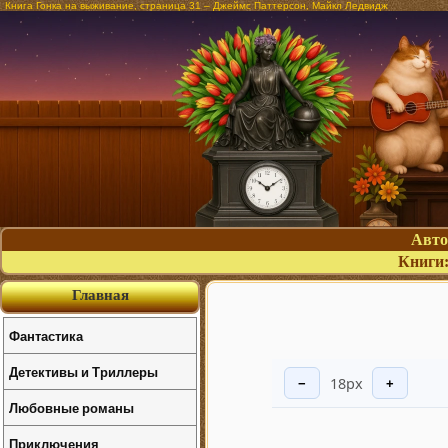
Книга Гонка на выживание, страница 31 – Джеймс Паттерсон, Майкл Ледвидж
Авт
Книги
Главная
Фантастика
Детективы и Триллеры
18px
−
+
Любовные романы
Приключения