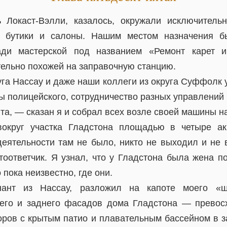
 Локаст-Вэлли, казалось, окружали исключител
, бутики и салоны. Нашим местом назначения б
зади мастерской под названием «Ремонт карет 
тельно похожей на заправочную станцию.
га Нассау и даже наши коллеги из округа Суффолк 
ы полицейского, сотрудничество разных управлений 
та, — сказан я и собрал всех возле своей машины на
округ участка Гладстона площадью в четыре ак
деятельности там не было, никто не выходил и не
тоответчик. Я узнал, что у Гладстона была жена п
 пока неизвестно, где они.
нант из Нассау, разложил на капоте моего «
его и заднего фасадов дома Гладстона — превосх
оров с крытым патио и плавательным бассейном в за