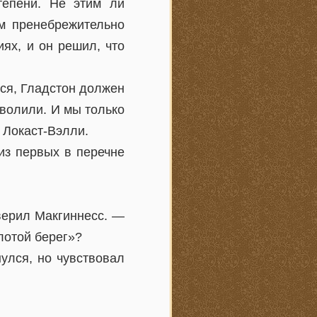
тепени. Не этим ли
м пренебрежительно
ях, и он решил, что
тся, Гладстон должен
уволили. И мы только
 Локаст-Вэлли.
из первых в перечне
верил Макгиннесс. —
лотой берег»?
улся, но чувствовал