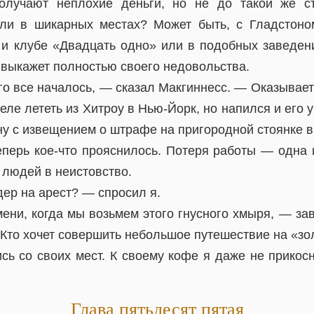
получают неплохие деньги, но не до такой же с
ели в шикарных местах? Может быть, с Гладстоно
и клубе «Двадцать одно» или в подобных заведени
выкажет полностью своего недовольства.
го все началось, — сказал Макгиннесс. — Оказывае
ле лететь из Хитроу в Нью-Йорк, но напился и его 
у с извещением о штрафе на пригородной стоянке в
еперь кое-что прояснилось. Потеря работы — одна 
 людей в неистовство.
дер на арест? — спросил я.
мени, когда мы возьмем этого гнусного хмыря, — за
 Кто хочет совершить небольшое путешествие на «зо
сь со своих мест. К своему кофе я даже не прикосн
Глава пятьдесят пятая