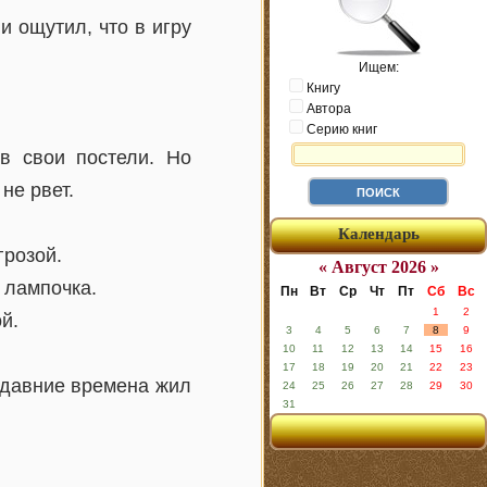
и ощутил, что в игру
Ищем:
Книгу
Автора
Серию книг
в свои постели. Но
не рвет.
Календарь
грозой.
« Август 2026 »
 лампочка.
Пн
Вт
Ср
Чт
Пт
Сб
Вс
1
2
й.
3
4
5
6
7
8
9
10
11
12
13
14
15
16
17
18
19
20
21
22
23
-давние времена жил
24
25
26
27
28
29
30
31