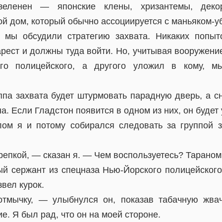
зеленен — японские клены, хризантемы, декор
й дом, который обычно ассоциируется с маньяком-у
, мы обсудили стратегию захвата. Никаких попыт
рест и должны туда войти. Но, учитывая вооружение
го полицейского, а другого уложил в кому, м
ппа захвата будет штурмовать парадную дверь, а с
а. Если Гладстон появится в одном из них, он будет 
ом я и потому собирался следовать за группой 
репкой, — сказан я. — Чем воспользуетесь? Тараном
й сержант из спецназа Нью-Йорского полицейског
звел курок.
тмычку, — улыбнулся он, показав табачную жвач
е. Я был рад, что он на моей стороне.