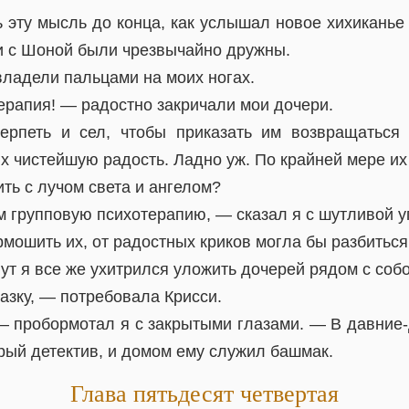
 эту мысль до конца, как услышал новое хихиканье 
ни с Шоной были чрезвычайно дружны.
владели пальцами на моих ногах.
ерапия! — радостно закричали мои дочери.
ерпеть и сел, чтобы приказать им возвращаться 
х чистейшую радость. Ладно уж. По крайней мере их 
ить с лучом света и ангелом?
 групповую психотерапию, — сказал я с шутливой у
рмошить их, от радостных криков могла бы разбиться
ут я все же ухитрился уложить дочерей рядом с собо
азку, — потребовала Крисси.
— пробормотал я с закрытыми глазами. — В давние
рый детектив, и домом ему служил башмак.
Глава пятьдесят четвертая