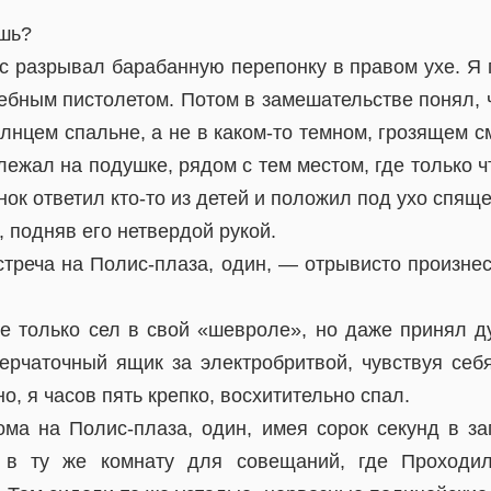
шь?
с разрывал барабанную перепонку в правом ухе. Я 
ебным пистолетом. Потом в замешательстве понял, 
лнцем спальне, а не в каком-то темном, грозящем 
ежал на подушке, рядом с тем местом, где только ч
нок ответил кто-то из детей и положил под ухо спящ
 подняв его нетвердой рукой.
стреча на Полис-плаза, один, — отрывисто произнес
не только сел в свой «шевроле», но даже принял д
ерчаточный ящик за электробритвой, чувствуя себя
о, я часов пять крепко, восхитительно спал.
ма на Полис-плаза, один, имея сорок секунд в за
 в ту же комнату для совещаний, где Проходи