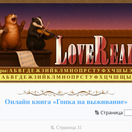
оры:
А
Б
В
Г
Д
Е
Ж
З
И
Й
К
Л
М
Н
О
П
Р
С
Т
У
Ф
Х
Ч
Ш
Ы
Э
:
А
Б
В
Г
Д
Е
Ж
З
И
Й
К
Л
М
Н
О
П
Р
С
Т
У
Ф
Х
Ц
Ч
Ш
Щ
Ы
Онлайн книга «Гонка на выживание»
🔢 Страница
📃 Cтраница 31