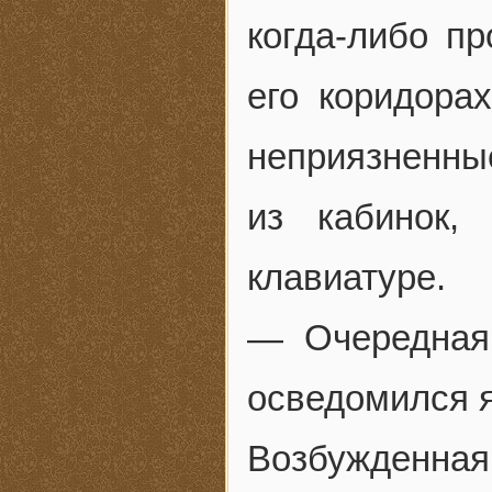
когда-либо п
его коридора
неприязненны
из кабинок,
клавиатуре.
— Очередная
осведомился я
Возбужденн