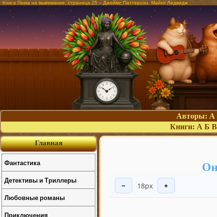
Книга Гонка на выживание, страница 25 – Джеймс Паттерсон, Майкл Ледвидж
Авторы:
А
Книги:
А
Б
В
Главная
Фантастика
Он
Детективы и Триллеры
18px
−
+
Любовные романы
Приключения