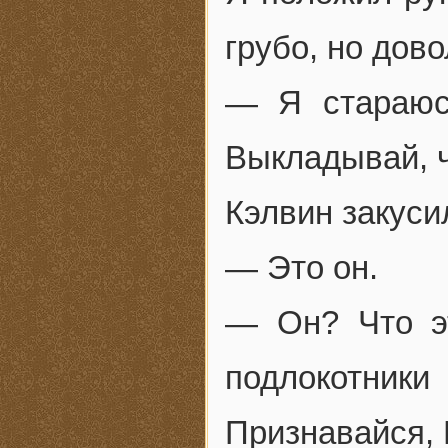
грубо, но дов
— Я стараюс
Выкладывай, ч
Кэлвин закусил
— Это он.
— Он? Что э
подлокотники
Признавайся, 