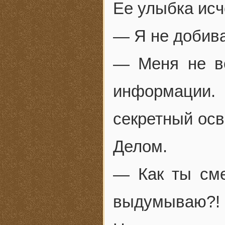
Ее улыбка исч
— Я не добив
— Меня не в
информации.
секретный осв
Делом.
— Как ты сме
выдумываю?!