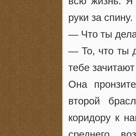
всю жизнь. Я
руки за спину.
— Что ты дела
— То, что ты 
тебе зачитают 
Она пронзите
второй брас
коридору к н
среднего во