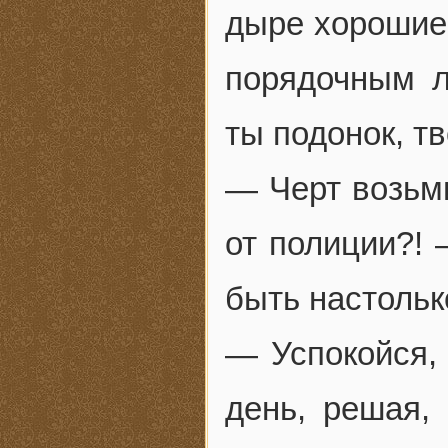
дыре хорошие
порядочным л
ты подонок, т
— Черт возьми
от полиции?!
быть настольк
— Успокойся,
день, решая,