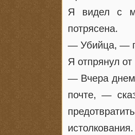
Я видел с м
потрясена.
— Убийца, — 
Я отпрянул от
— Вчера днем 
почте, — ска
предотвра
истолкования