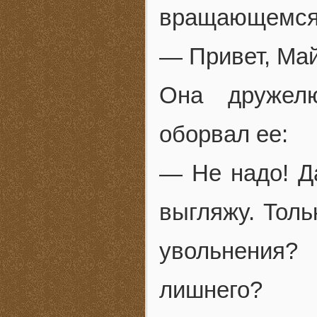
вращающемся 
— Привет, Май
Она дружел
оборвал ее:
— Не надо! Да
выгляжу. Толь
увольнения?
лишнего?