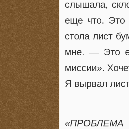
слышала, скл
еще что. Это
стола лист бу
мне. — Это е
миссии». Хоче
Я вырвал лист 
«ПРОБЛЕМА