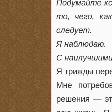
Подумайте хо
то, чего, ка
следует.
Я наблюдаю.
С наилучшими
Я трижды пере
Мне потребо
решения — эт