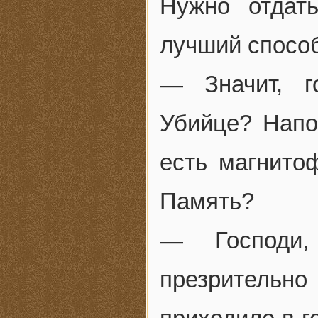
Нужно отдат
лучший спосо
— Значит, г
Убийце? Напо
есть магнито
Память?
— Господи,
презрительно