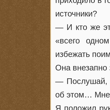
приходило в г
источники?
— И кто же эт
«всего одно
избежать пои
Она внезапно 
— Послушай, 
об этом… Мне
Я положил рук