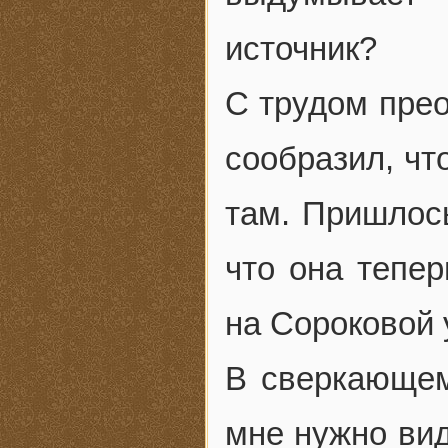
источник?
С трудом прео
сообразил, чт
там. Пришлось
что она тепе
на Сороковой 
В сверкающем
мне нужно ви