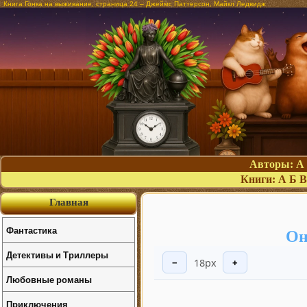
Книга Гонка на выживание, страница 24 – Джеймс Паттерсон, Майкл Ледвидж
Авторы:
А
Книги:
А
Б
В
Главная
Фантастика
Он
Детективы и Триллеры
18px
−
+
Любовные романы
Приключения