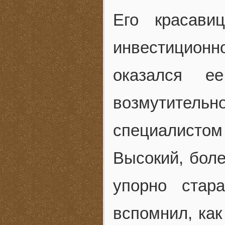
Его красави
инвестиционн
оказался е
возмутительн
специалистом 
Высокий, бол
упорно стар
вспомнил, как