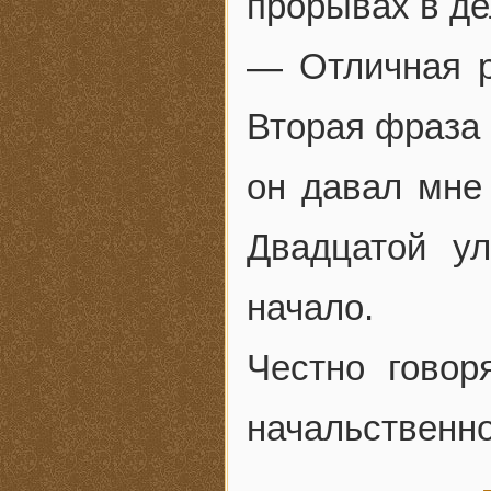
прорывах в де
— Отличная р
Вторая фраза 
он давал мне
Двадцатой у
начало.
Честно говор
начальственно