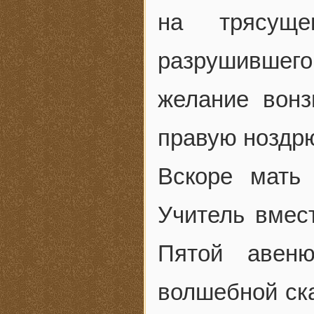
на трясуще
разрушившего
желание вонз
правую ноздр
Вскоре мать
Учитель вмест
Пятой авеню
волшебной ска