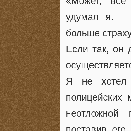
«Может, все
удумал я. —
больше страх
Если так, он 
осуществляет
Я не хотел 
полицейских 
неотложной 
поставив его