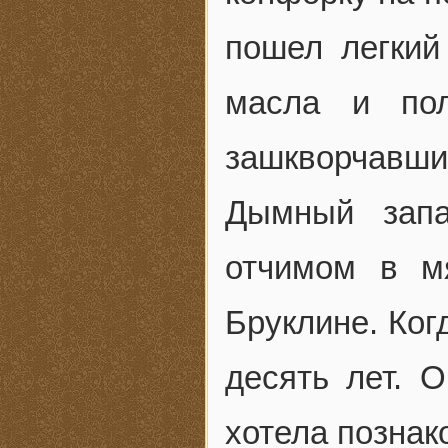
пошел легкий
масла и пол
зашкворчавши
Дымный запа
отчимом в м
Бруклине. Ког
десять лет. 
хотела познак