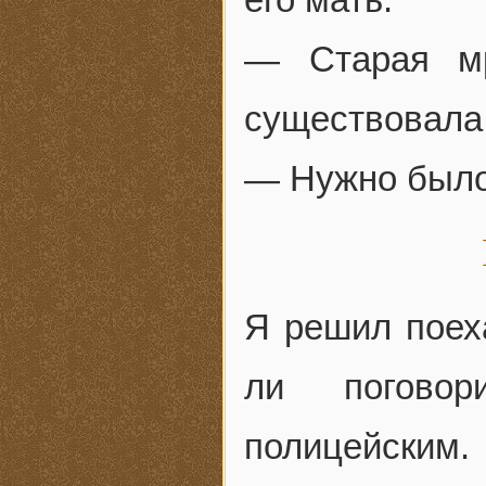
— Старая мр
существовала
— Нужно было 
Я решил поех
ли поговор
полицейским.