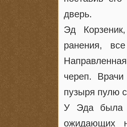
дверь.
Эд Корзеник
ранения, вс
Направленная 
череп. Врачи
пузыря пулю с
У Эда была 
ожидающих н