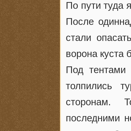
По пути туда 
После одинна
стали опасат
ворона куста 
Под тентами 
толпились т
сторонам. 
последними н