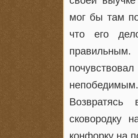
своей выучке
мог бы там п
что его дел
правильным
почувствовал
непобедимым
Возвратясь 
сковородку н
конфорку на п