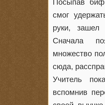
Посыпав биф
смог удержат
руки, зашел
Сначала по
множество пол
сюда, расспра
Учитель пок
вспомнив пер