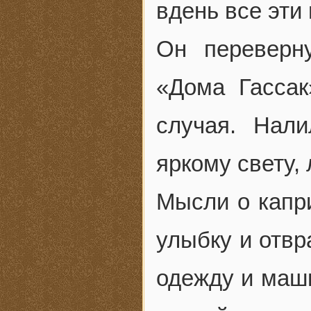
вдень все эти
Он переверн
«Дома Гассак
случая. Нал
яркому свету,
Мысли о капри
улыбку и отв
одежду и маши