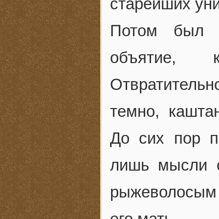
старейших уни
Потом был 
объятие, к
Отвратительн
темно, кашта
До сих пор 
лишь мысли 
рыжеволосым 
его мать.