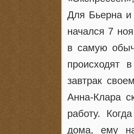
Для Бьерна и
начался 7 ноя
в самую обыч
происходят 
завтрак свое
Анна-Клара с
работу. Когд
дома, ему н