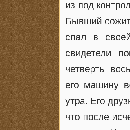
из-под контрол
Бывший сожите
спал в свое
свидетели п
четверть вос
его машину в
утра. Его дру
что после исч