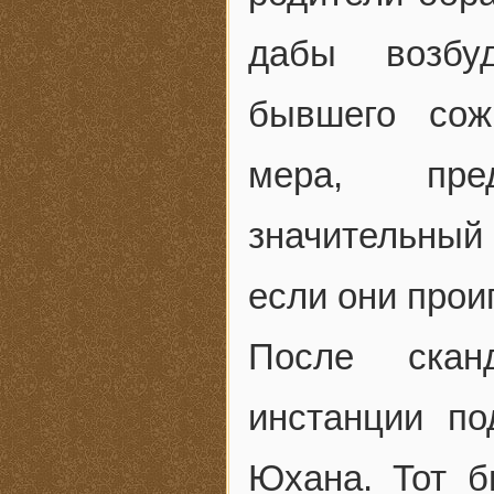
дабы возбу
бывшего сож
мера, пред
значительный
если они прои
После скан
инстанции по
Юхана. Тот 