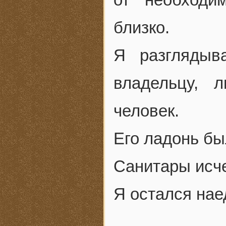
близко.
Я разглядыв
владельцу, 
человек.
Его ладонь бы
Санитары исч
Я остался нае