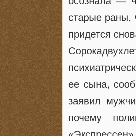
осознала — ч
старые раны, ч
придется снов
Сорокадвухл
психиатричес
ее сына, соо
заявил мужчи
почему поли
«Экспрессен»,