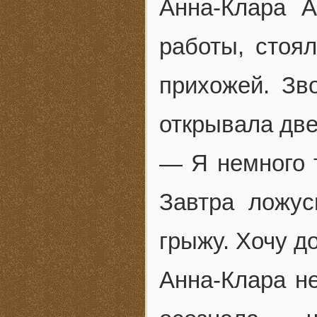
Анна-Клара А
работы, стоя
прихожей. Зв
открывала две
— Я немного 
Завтра ложус
грыжу. Хочу д
Анна-Клара не