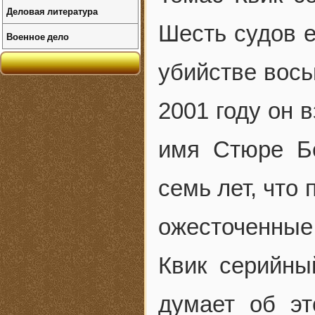
Деловая литература
Шесть судов 
Военное дело
убийстве вось
2001 году он 
имя Стюре Бе
семь лет, что 
ожесточенны
Квик серийны
думает об эт