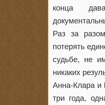
конца дав
документальны
Раз за разо
потерять един
судьбе, не и
никаких резуль
Анна-Клара и 
три года, од