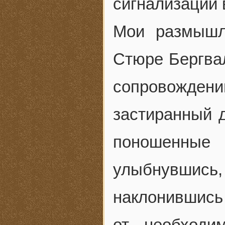
сигнализации 
Мои размышл
Стюре Бергва
сопровожден
застиранный д
поношенные 
улыбнувшись,
наклонившись
от необходи