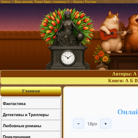
Книга ... Ваш маньяк, Томас Квик, страница 2 – Ханнес Ростам
Авторы:
А
Книги:
А
Б
В
Главная
Фантастика
Онлай
Детективы и Триллеры
18px
−
+
Любовные романы
Приключения