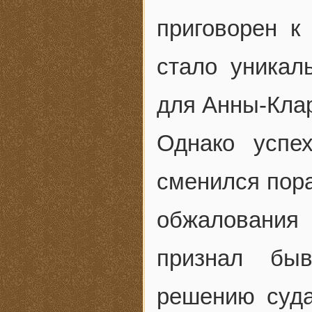
приговорен к
стало уника
для Анны-Кла
Однако успе
сменился пора
обжалования
признал бы
решению суд