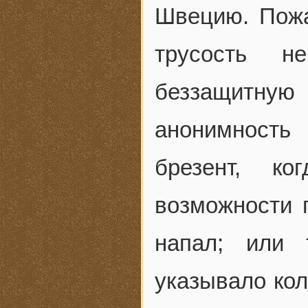
Швецию. Пожа
трусость н
беззащитную
анонимность
брезент, к
возможности п
напал; или 
указывало кол