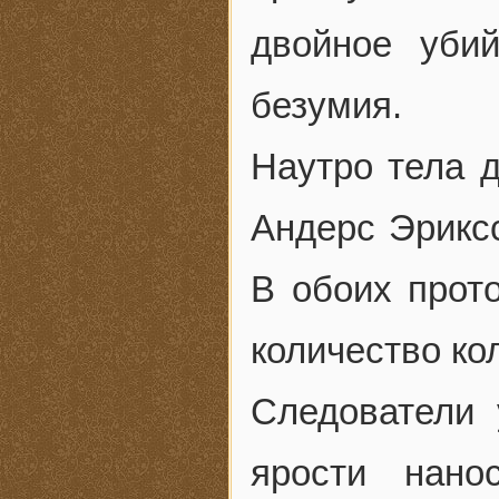
двойное уби
безумия.
Наутро тела д
Андерс Эриксс
В обоих прот
количество ко
Следователи 
ярости нано