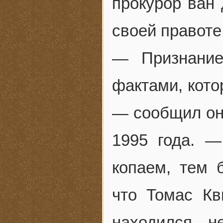
прокурор ван
своей правоте
— Признание
фактами, кото
— сообщил он
1995 года. —
копаем, тем 
что Томас Кв
находился н