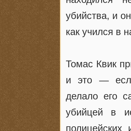
убийства, и он
как учился в 
Томас Квик пр
и это — есл
делало его 
убийцей в и
полицейских 