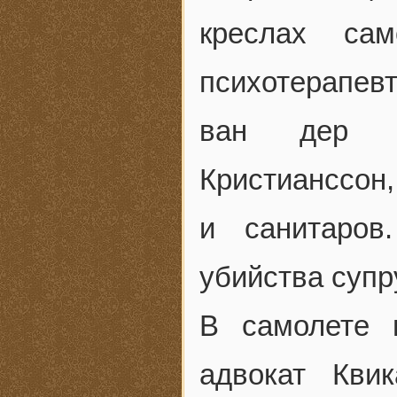
креслах са
психотерапев
ван дер Кв
Кристианссон,
и санитаров
убийства супр
В самолете 
адвокат Кви