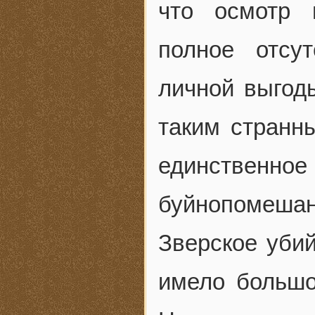
что осмотр 
полное отсу
личной выгод
таким странн
единствен
буйнопомешанн
Зверское уби
имело большо