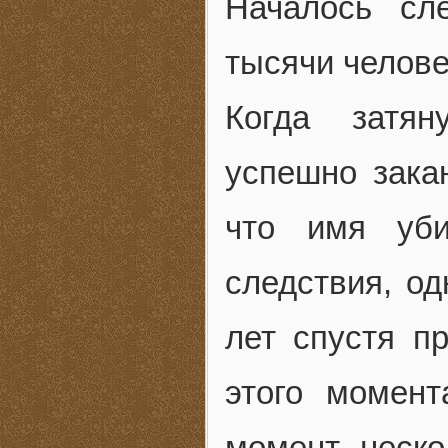
Началось сл
тысячи челове
Когда затян
успешно закан
что имя уби
следствия, од
лет спустя п
этого момент
момент, неско