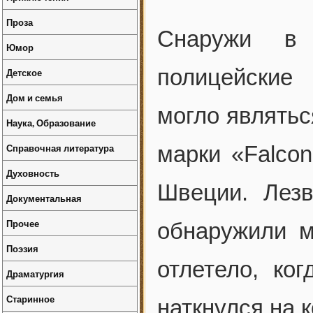
Проза
Снаружи в 
Юмор
полицейские
Детское
Дом и семья
могло являтьс
Наука, Образование
Справочная литература
марки «Falcon
Духовность
Швеции. Лез
Документальная
Прочее
обнаружили 
Поэзия
отлетело, ко
Драматургия
Старинное
наткнулся на к