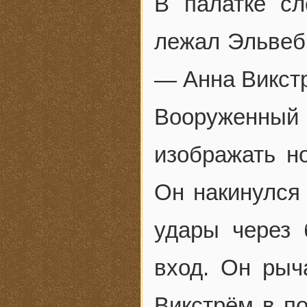
В палатке с
лежал Эльвебр
— Анна Викст
Вооруженный
изображать но
Он накинулся 
удары через 
вход. Он рыч
Викстрём в п