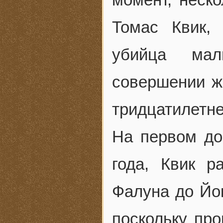
Томас Квик,
убийца мал
совершении ж
тридцатилетне
На первом до
года, Квик р
Фалуна до Йок
поскольку про