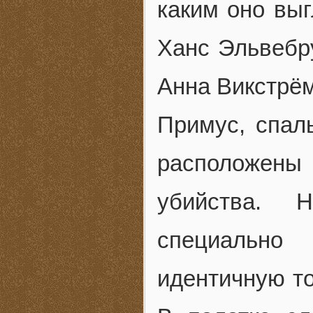
каким оно выг
Ханс Эльвебр
Анна Викстрём
Примус, спал
расположены
убийства. 
специально
идентичную то