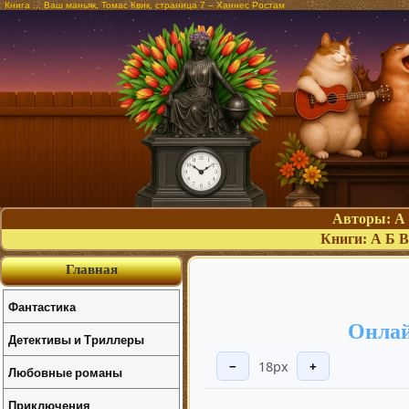
Книга ... Ваш маньяк, Томас Квик, страница 7 – Ханнес Ростам
Авторы:
А
Книги:
А
Б
В
Главная
Фантастика
Онлай
Детективы и Триллеры
18px
−
+
Любовные романы
Приключения