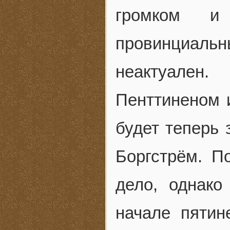
громком и
провинциальн
неактуале
Пенттиненом 
будет теперь
Боргстрём. П
дело, однак
начале пятин