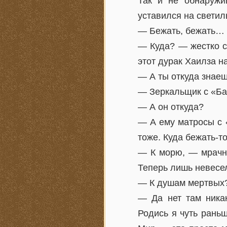
Так и не обнаружи
уставился на светил
— Бежать, бежать… 
— Куда? — жестко с
этот дурак Хаилза на
— А ты откуда знае
— Зеркальщик с «Ба
— А он откуда?
— А ему матросы с 
тоже. Куда бежать-т
— К морю, — мрачно
Теперь лишь невесе
— К душам мертвых
— Да нет там ника
Родись я чуть рань