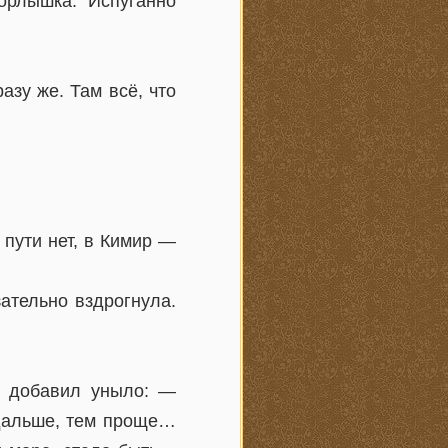
орлышка. Испуганно
зу же. Там всё, что
пути нет, в Кимир —
ательно вздрогнула.
и добавил уныло: —
 дальше, тем проще…