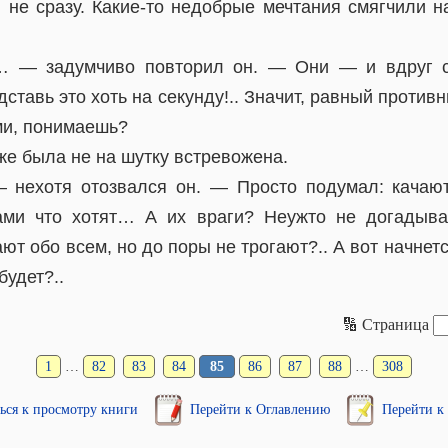
 не сразу. Какие-то недобрые мечтания смягчили на
 — задумчиво повторил он. — Они — и вдруг с
ставь это хоть на секунду!.. Значит, равный противн
ми, понимаешь?
же была не на шутку встревожена.
нехотя отозвался он. — Просто подумал: качают
ами что хотят… А их враги? Неужто не догадываю
ют обо всем, но до поры не трогают?.. А вот начнет
будет?..
🔢 Страница
1
…
82
83
84
85
86
87
88
…
308
ься к просмотру книги
Перейти к Оглавлению
Перейти к