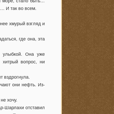
и море, стало быть…
… И так во всем.
нее хмурый взгляд и
аться, где она, эта
 улыбкой. Она уже
 хитрый вопрос, ни
т вздрогнула.
чают они нефть. Из-
не хочу.
Ар-Шарлахи отставил