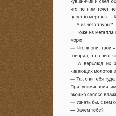
кувшинчик и свел об
что по ним течет не
царство мертвых… Ко
— А из чего трубы?
— Тоже из металла к
морю.
— Что ж они, твои 
говорил, что они с 
— А верблюд их зн
кивающих молотов и
— Так они тебя туда
При упоминании им
окошко сеялся влажн
— Узнать бы, с кем 
— Зачем тебе?