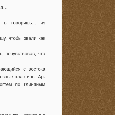
тся…
к ты говоришь… из
у, чтобы звали как
, почувствовав, что
рающийся с востока
езные пластины. Ар-
огтем по глиняным