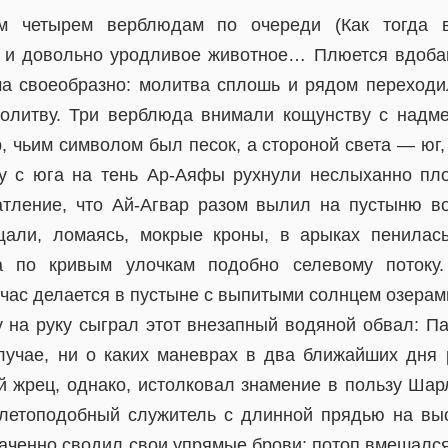
м четырем верблюдам по очереди (Как тогда вы
е и довольно уродливое животное… Плюется вдоба
а своеобразно: молитва сплошь и рядом переходил
молитву. Три верблюда внимали кощунству с надм
, чьим символом был песок, а стороной света — юг, 
ру с юга на тень Ар-Аяфы рухнули неслыханно пл
атление, что Ай-Агвар разом вылил на пустыню в
щали, ломаясь, мокрые кроны, в арыках пенилас
ла по кривым улочкам подобно селевому потоку
йчас делается в пустыне с выпитыми солнцем озерам
му на руку сыграл этот внезапный водяной обвал: П
лучае, ни о каких маневрах в два ближайших дня 
й жрец, однако, истолковал знамение в пользу Шарл
летоподобный служитель с длинной прядью на вы
аченно сводил свои упрямые брови: потоп вмешался