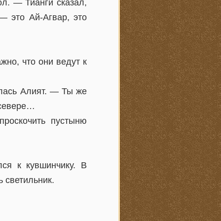
ол. — Тианги сказал,
 — это Ай-Агвар, это
жно, что они ведут к
лась Алият. — Ты же
 севере…
проскочить пустыню
ся к кувшинчику. В
 светильник.