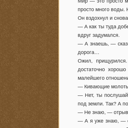
Мир — это просто м
просто много воды. 
Он вздохнул и снова
— А как ты туда до
вдруг задумался.
— А знаешь, — сказ
дорога…
Ожил, прищурился
достаточно хорошо
малейшего отношения
— Кивающие молоты,
— Нет, ты послушай
под земли. Так? А п
— Не знаю, — отрыви
— А я уже знаю, — 