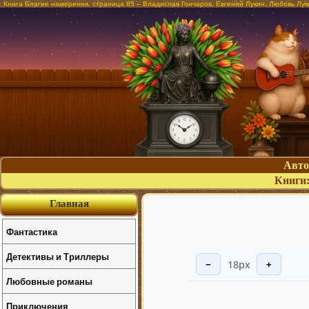
Книга Благие намерения, страница 85 – Владислав Гончаров, Евгений Лукин, Любовь Лук
Авт
Книги
Главная
Фантастика
Детективы и Триллеры
18px
−
+
Любовные романы
Приключения