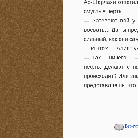
Ар-Шарлахи ответил
смуглые черты.
— Затевают войну…
воевать… Да ты пред
сильный, как они са
— И что? — Алият у
— Так… ничего… — 
нефть, делают с н
происходит? Или зна
представляешь, что 
Вернут