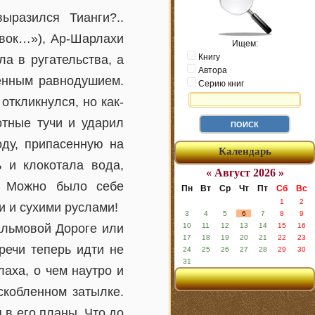
разился Тианги?..
вок…»), Ар-Шарлахи
Ищем:
Книгу
а в ругательства, а
Автора
енным равнодушием.
Серию книг
откликнулся, но как-
отные тучи и ударил
оду, припасенную на
Календарь
ь и клокотала вода,
« Август 2026 »
. Можно было себе
Пн
Вт
Ср
Чт
Пт
Сб
Вс
1
2
и и сухими руслами!
3
4
5
6
7
8
9
альмовой Дороге или
10
11
12
13
14
15
16
17
18
19
20
21
22
23
речи теперь идти не
24
25
26
27
28
29
30
31
аха, о чем наутро и
скобленном затылке.
 в его планы. Что до