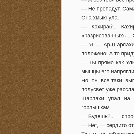
— Не пропадут. Сам
Она хмыкнула.
— Кахираб!.. Ках
«разрисованных»… За
— Я — Ар-Шарлахи,
положено! А то при
— Ты прямо как Уль
мышцы его напряглис
Но он все-таки вы
полусвет уже рассл
Шарлахи упал на 
горлышкам.
— Будешь?.. — спрос
— Нет, — сердито от