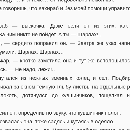
а говоришь, что Кахираб и без моей помощи управи
ираб — выскочка. Даже если он из этих, ка
 ним никто не пойдет. А ты — Шарлах!..
 — сердито поправил он. — Завтра же указ напиш
думали: Шарлах, Шарлах…
кар, — кротко заметила она и тут же всполошилась
ь. — Не надо, лежи!..
путался из нежных змеиных колец и сел. Подби
аивал за окном темную глыбу листвы на отдельные р
локоть, дотянулся до кувшинчиков, пощелкал н
ил он, определив по звуку, что кувшинчик полон.
озвалась она, тоже садясь и кутаясь в одеяло.