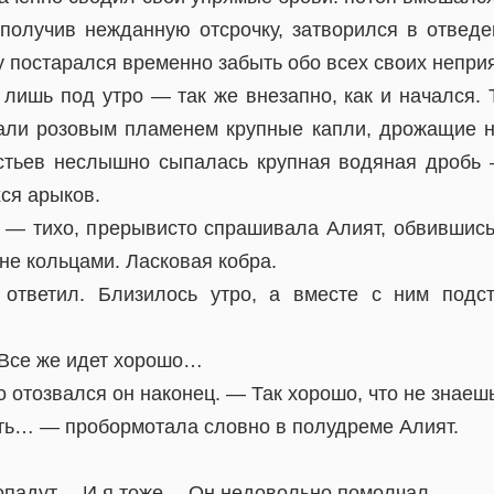
 получив нежданную отсрочку, затворился в отвед
 постарался временно забыть обо всех своих неприя
 лишь под утро — так же внезапно, как и начался. 
али розовым пламенем крупные капли, дрожащие н
стьев неслышно сыпалась крупная водяная дробь
ся арыков.
 — тихо, прерывисто спрашивала Алият, обвившись
не кольцами. Ласковая кобра.
 ответил. Близилось утро, а вместе с ним подс
 Все же идет хорошо…
отозвался он наконец. — Так хорошо, что не знаешь
ть… — пробормотала словно в полудреме Алият.
ропадут… И я тоже… Он недовольно помолчал.