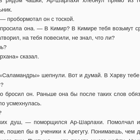
в рядом чашки, Ар-Шарлахи хлебнул прямо из г
ьник.
— пробормотал он с тоской.
просила она. — В Кимир? В Кимире тебя возьмут сра
творил, на тебя повесили, не знал, что ли?
шь?
рхана» сказал.
«Саламандры» шепнули. Вот и думай. В Харву тебе 
о?
 бросил он. Раньше она бы после таких слов обяз
ло усмехнулась.
?
ких душ, — поморщился Ар-Шарлахи. Помолчал 
ше, пошел бы в ученики к Арегугу. Понимаешь, чем