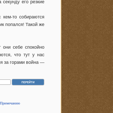
 секунду его резкие
 кем-то собираются
ик попался! Такой же
 они себе спокойно
тся, что тут у нас
ся за горами война —
 Примечанию