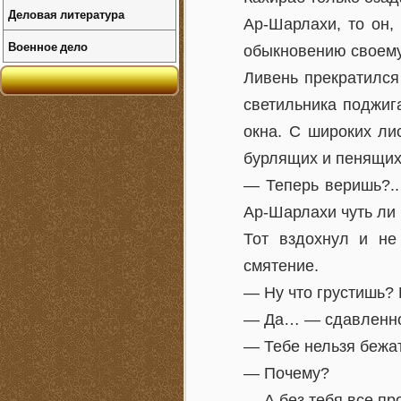
Деловая литература
Ар-Шарлахи, то он,
Военное дело
обыкновению своему
Ливень прекратился
светильника поджиг
окна. С широких ли
бурлящих и пенящих
— Теперь веришь?..
Ар-Шарлахи чуть ли 
Тот вздохнул и не
смятение.
— Ну что грустишь?
— Да… — сдавленно 
— Тебе нельзя бежа
— Почему?
— А без тебя все п