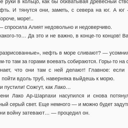
е руки в кольцо, как бы обхватывая древесный ств
фть. И тянутся они, заметь, с севера на юг. А юг
роче, море!..
 — спросила Алият недовольно и недоверчиво.
акого-то… Да это и не важно, в конце-то концов! Ва
«разрисованные», нефть в море сливают? — усомни
кем-то там за горами воевать собираются. Горы-то на
ает, что они там с ней делают! Главное: если 
 пойти вдоль труб, наверняка выйдешь к морю.
 и пустили! Сожгут, как Лако…
ени Лако Ар-Шарлахи насупился и снова потянул
ый серый свет. Еще немного — и можно будет задуть
они войну затевают… — процедил он.