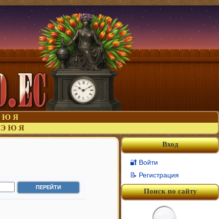
Ю
Я
Э
Ю
Я
Вход
🔐 Войти
📝 Регистрация
Поиск по сайту