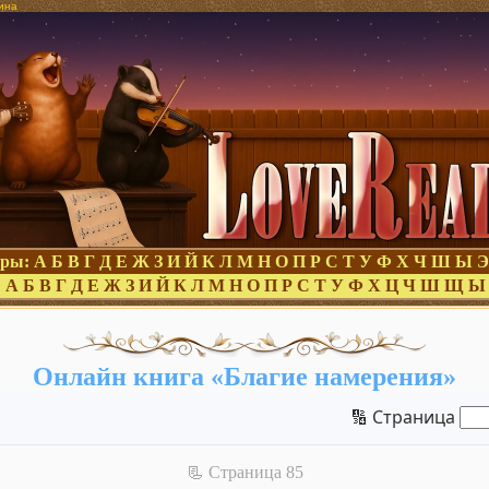
ина
оры:
А
Б
В
Г
Д
Е
Ж
З
И
Й
К
Л
М
Н
О
П
Р
С
Т
У
Ф
Х
Ч
Ш
Ы
Э
:
А
Б
В
Г
Д
Е
Ж
З
И
Й
К
Л
М
Н
О
П
Р
С
Т
У
Ф
Х
Ц
Ч
Ш
Щ
Ы
Онлайн книга «Благие намерения»
🔢 Страница
📃 Cтраница 85