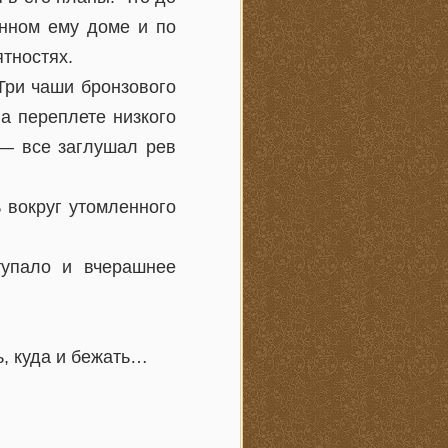
енном ему доме и по
тностях.
Три чаши бронзового
а переплете низкого
 — все заглушал рев
 вокруг утомленного
тупало и вчерашнее
, куда и бежать…