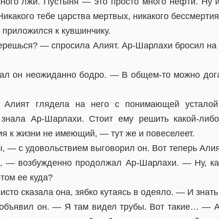
ного лжи. Пустыня — это просто много нефти. Ну 
Никакого тебе царства мертвых, никакого бессмертия
 приложился к кувшинчику.
берешься? — спросила Алият. Ар-Шарлахи бросил на 
ал он неожиданно бодро. — В общем-то можно догад
. Алият глядела на него с понимающей усталой
 знала Ар-Шарлахи. Стоит ему решить какой-либо
 к жизни не имеющий, — тут же и повеселеет.
 — с удовольствием выговорил он. Вот теперь Алия
, — возбужденно продолжал Ар-Шарлахи. — Ну, ка
отом ее куда?
сто сказала она, зябко кутаясь в одеяло. — И знать 
объявил он. — Я там видел трубы. Вот такие… — 