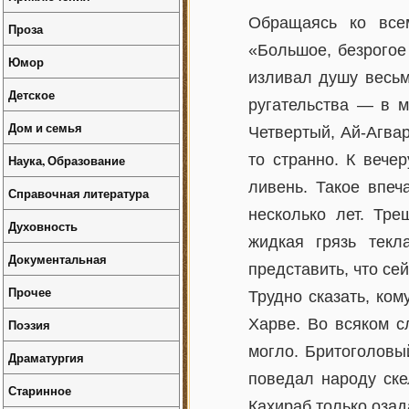
Обращаясь ко все
Проза
«Большое, безрого
Юмор
изливал душу весьм
Детское
ругательства — в 
Дом и семья
Четвертый, Ай-Агвар
то странно. К вече
Наука, Образование
ливень. Такое впеч
Справочная литература
несколько лет. Тре
Духовность
жидкая грязь тек
Документальная
представить, что се
Прочее
Трудно сказать, ко
Харве. Во всяком с
Поэзия
могло. Бритоголовы
Драматургия
поведал народу ске
Старинное
Кахираб только озад