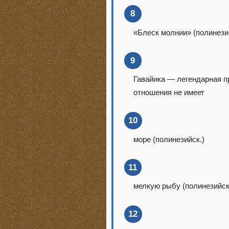
8
«Блеск молнии» (полинези
9
Гавайика — легендарная п
отношения не имеет
10
море (полинезийск.)
11
мелкую рыбу (полинезийск
12