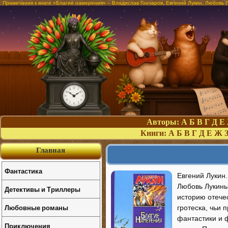
Примечания к книге «Благие намерения» – Владислав Гончаров, Евгений Лукин, Любовь Л
Авторы:
А
Б
В
Г
Д
Е
Книги:
А
Б
В
Г
Д
Е
Ж
Главная
Фантастика
Евгений Лукин.
Любовь Лукины
Детективы и Триллеры
историю отече
Любовные романы
гротеска, чьи
фантастики и 
Приключения