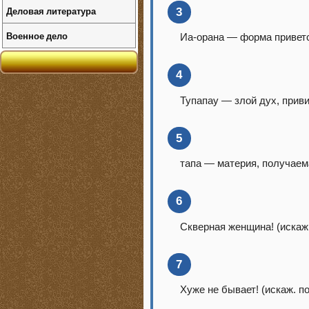
Деловая литература
3
Военное дело
Иа-орана — форма приветс
4
Тупапау — злой дух, приви
5
тапа — материя, получаем
6
Скверная женщина! (искаж.
7
Хуже не бывает! (искаж. п