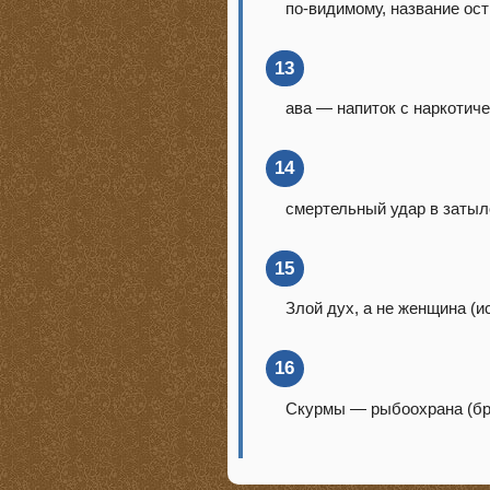
по-видимому, название ос
13
ава — напиток с наркотич
14
смертельный удар в затыло
15
Злой дух, а не женщина (и
16
Скурмы — рыбоохрана (бра