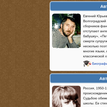
Ав
Евгений Юрьеви
Волгоградский 
сборников фан
отступают анг
бабушку», «Пе
смерти супруги
несколько поэ
многие языки,
классической 
Биографи
Авт
Россия, 1950-
происхождению
Судьбою обиже
школы. Ее стих