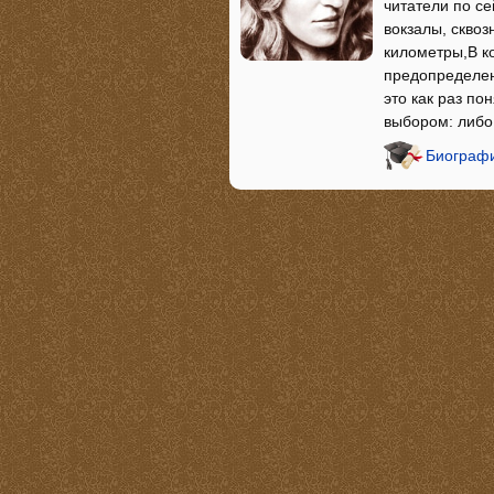
читатели по с
вокзалы, скво
километры,В к
предопределен
это как раз по
выбором: либо
Биографи