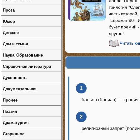
жанра. Перед 
трилогия "Сле
Проза
часть которой
"Еврокон-90".
Юмор
букет премий -
Детское
другое!
Дом и семья
Читать к
Наука, Образование
Справочная литература
Духовность
1
Документальная
Прочее
баньян (баниан) — тропич
Поэзия
2
Драматургия
религиозный запрет (полин
Старинное