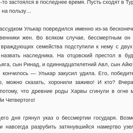
-то застоялся в последнее время. Пусть сходят в Тур
о на пользу…
ассудком Улькар повредился именно из-за бесконеч
венники жен. Во всяком случае, бессмертным он
а враждующих семейства подступили к нему с двух
 назвать наследника. На отцовский престол в бу
яга, сын Ринад, и одиннадцатилетний Авл, сын Айют
 кончилось — Улькар закусил удила. Его, победит
, можно сказать, хоронили заживо! И кто? Вчер
отому, что древние роды Харвы сгинули в огне 
и Четвертого!
го дня грянул указ о бессмертии государя. Воз
и навсегда разрубить затянувшийся намертво узе