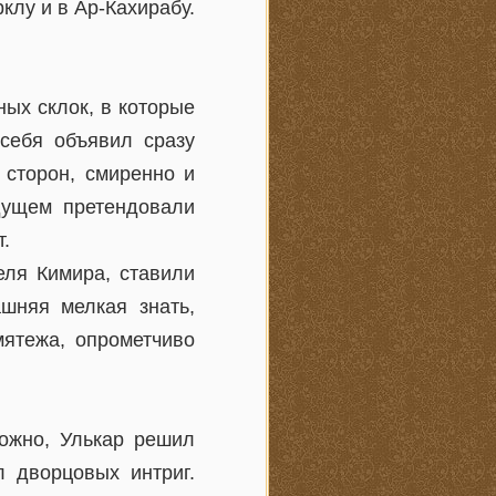
клу и в Ар-Кахирабу.
ных склок, в которые
 себя объявил сразу
 сторон, смиренно и
дущем претендовали
.
еля Кимира, ставили
ашняя мелкая знать,
мятежа, опрометчиво
можно, Улькар решил
л дворцовых интриг.