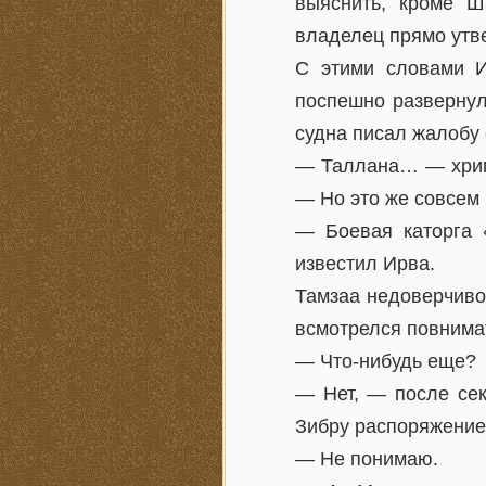
выяснить, кроме Ш
владелец прямо утве
С этими словами И
поспешно развернул
судна писал жалобу 
— Таллана… — хрипл
— Но это же совсем 
— Боевая каторга 
известил Ирва.
Тамзаа недоверчиво,
всмотрелся повнима
— Что-нибудь еще?
— Нет, — после сек
Зибру распоряжение 
— Не понимаю.