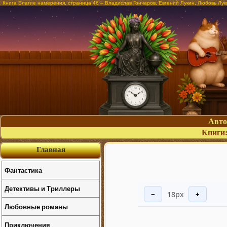
Книга Благие намерения, страница 46 – Владислав Гончаров, Евгений Лукин, Любовь Лук
Авт
Книги
Главная
Фантастика
Детективы и Триллеры
18px
−
+
Любовные романы
Приключения