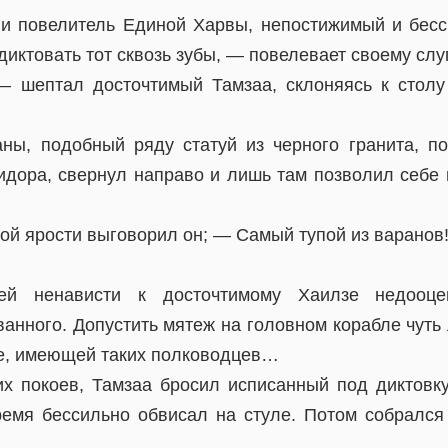
 и повелитель Единой Харвы, непостижимый и бес
диктовать тот сквозь зубы, — повелевает своему сл
шептал досточтимый Тамзаа, склоняясь к столу
ны, подобный ряду статуй из черного гранита, п
идора, свернул направо и лишь там позволил себе 
хой ярости выговорил он; — Самый тупой из варанов!
й ненависти к досточтимому Хаилзе недооце
анного. Допустить мятеж на головном корабле чуть
ане, имеющей таких полководцев…
х покоев, Тамзаа бросил исписанный под диктовку
ремя бессильно обвисал на стуле. Потом собрался