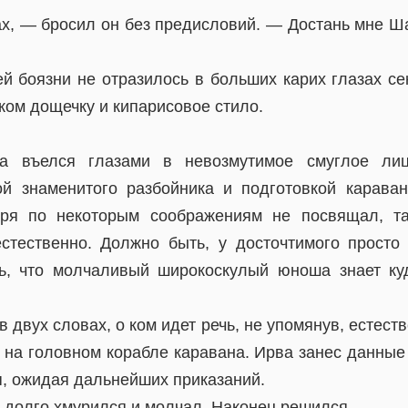
, — бросил он без предисловий. — Достань мне Ша
й боязни не отразилось в больших карих глазах се
ком дощечку и кипарисовое стило.
аа въелся глазами в невозмутимое смуглое ли
й знаменитого разбойника и подготовкой карава
аря по некоторым соображениям не посвящал, т
стественно. Должно быть, у досточтимого просто
ь, что молчаливый широкоскулый юноша знает ку
 двух словах, о ком идет речь, не упомянув, естеств
 на головном корабле каравана. Ирва занес данные
я, ожидая дальнейших приказаний.
 долго хмурился и молчал. Наконец решился.