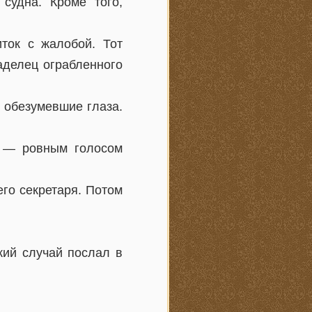
судна. Кроме того,
ток с жалобой. Тот
аделец ограбленного
 обезумевшие глаза.
, — ровным голосом
его секретаря. Потом
кий случай послал в