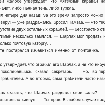
й жалобе утверждает, что мятежный караван н
ачит, либо Пьяная тень, либо Туркла.
л четыре дня назад! За это время запросто можно 
еверу! — уже раздражаясь, бросил Тамзаа. — Что те
тствие двух остальных кораблей, — бесстрастно от
мый несколько замялся. — Шарлах мог продать и
только почтовую каторгу…
е постарался избавиться именно от почтовика, 
о утверждает, что ограбил его Шарлах, а не кто-нибу
колебавшись, сказал секретарь. — Но, во-пер
 грабителей. А во-вторых, сами грабители часто на
шь сказать, что Шарлах разделил свои силы? —
ешительно кивнул: — Ты прав. В любом случае вреда