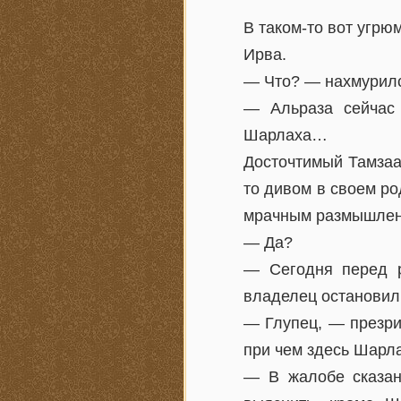
В таком-то вот угрю
Ирва.
— Что? — нахмурилс
— Альраза сейчас 
Шарлаха…
Досточтимый Тамзаа 
то дивом в своем ро
мрачным размышлени
— Да?
— Сегодня перед р
владелец остановил 
— Глупец, — презри
при чем здесь Шарл
— В жалобе сказан