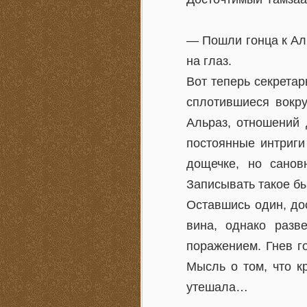
— Пошли гонца к Аль
на глаз.
Вот теперь секрета
сплотившиеся вокру
Альраз, отношений 
постоянные интриги
дощечке, но санов
Записывать такое б
Оставшись один, до
вина, однако разв
поражением. Гнев г
Мысль о том, что к
утешала…