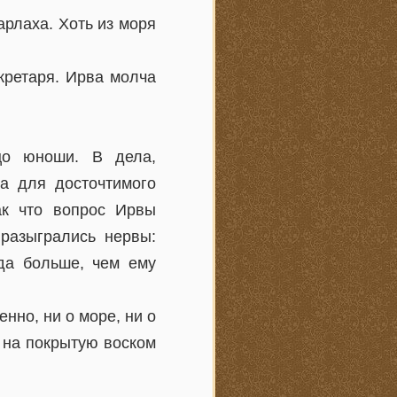
рлаха. Хоть из моря
кретаря. Ирва молча
цо юноши. В дела,
на для досточтимого
ак что вопрос Ирвы
 разыгрались нервы:
да больше, чем ему
енно, ни о море, ни о
 на покрытую воском