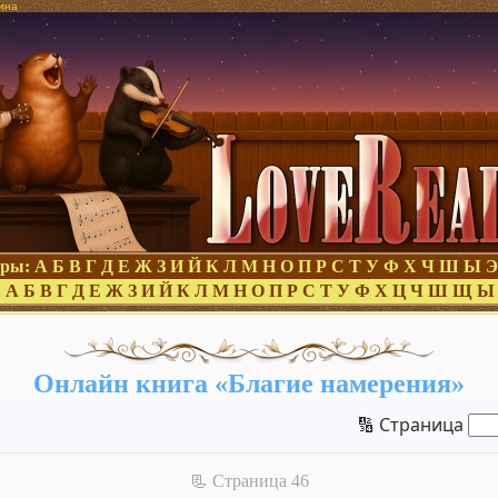
ина
оры:
А
Б
В
Г
Д
Е
Ж
З
И
Й
К
Л
М
Н
О
П
Р
С
Т
У
Ф
Х
Ч
Ш
Ы
Э
:
А
Б
В
Г
Д
Е
Ж
З
И
Й
К
Л
М
Н
О
П
Р
С
Т
У
Ф
Х
Ц
Ч
Ш
Щ
Ы
Онлайн книга «Благие намерения»
🔢 Страница
📃 Cтраница 46