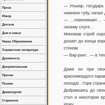
— Улькар, государь
Проза
нижнюю губу, начал 
Юмор
— …повелевает… — 
Детское
своему слуге…
Дом и семья
Миновав строй охра
дошел до конца кор
Наука, Образование
стоном.
Справочная литература
— Вар-ран!.. — в ти
Духовность
Документальная
Даже он при свое
Прочее
красномордого карав
похода!.. Горе стр
Поэзия
Добравшись до свои
Драматургия
стол и некоторое в
Старинное
Ирву.