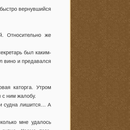
о быстро вернувшийся
й. Относительно же
секретарь был каким-
ал вино и предавался
вая каторга. Утром
 с ним жалобу.
 и судна лишится… А
колько мне удалось