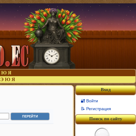
Ю
Я
Э
Ю
Я
Вход
🔐 Войти
📝 Регистрация
Поиск по сайту