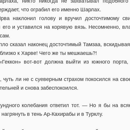
арлаха, никто никогда не захватывал подобного 
рждает, что ограбил его именно Шарлах.
рва наклонил голову и вручил досточтимому сви
 его и уставился на корявую вязь. Несомненно, вл
сам.
о сказал наконец досточтимый Тамзаа, вскидывая
близко к Харве! Чего же ты мешкаешь?!
«Геккон» вот-вот должна выйти из южного порта
 чуть ли не с суеверным страхом покосился на сво
тельней и снова забеспокоился.
ундного колебания ответил тот. — Но я бы на вся
нагрянуть в тень Ар-Кахирабы и в Турклу.