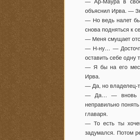
— Ap-Maypa в свое
объяснил Ирва. — Зн
— Но ведь налет бы
снова подняться к с
— Меня смущает отсу
— Н-ну… — Досточти
оставить себе одну 
— Я бы на его мест
Ирва.
— Да, но владелец-т
— Да… — вновь по
неправильно понять
главаря.
— То есть ты хоче
задумался. Потом р