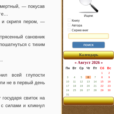
смертный, — покусав
уге…
Ищем:
Книгу
 и скрипя пером, —
Автора
Серию книг
отрясенный сановник
пошатнуться с тихим
Календарь
..
« Август 2026 »
Пн
Вт
Ср
Чт
Пт
Сб
Вс
1
2
нил всей глупости
3
4
5
6
7
8
9
 ли не в первый день
10
11
12
13
14
15
16
17
18
19
20
21
22
23
24
25
26
27
28
29
30
31
 государя свиток на
 с силами и кликнул