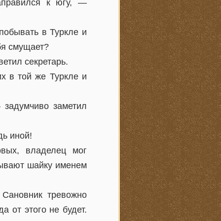
аправился к югу, —
побывать в Туркле и
бя смущает?
ветил секретарь.
х в той же Туркле и
— задумчиво заметил
дь иной!
вых, владелец мог
зывают шайку именем
 Сановник тревожно
 от этого не будет.