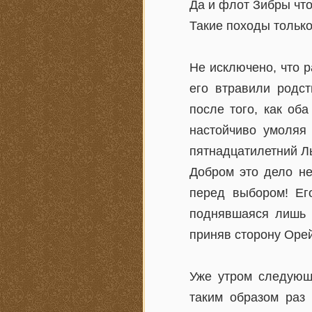
Да и флот Зибры что
Такие походы тольк
Не исключено, что р
его втравили родст
после того, как об
настойчиво умоляя
пятнадцатилетний Ль
Добром это дело не
перед выбором! Его
поднявшаяся лишь п
приняв сторону Орей
Уже утром следующе
таким образом раз 