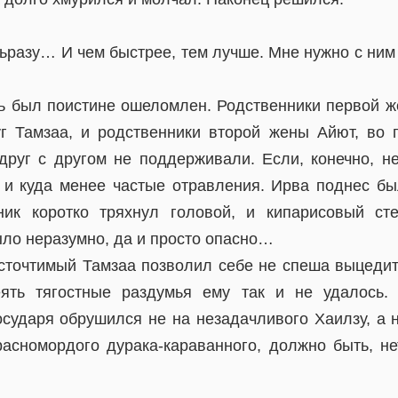
разу… И чем быстрее, тем лучше. Мне нужно с ним 
рь был поистине ошеломлен. Родственники первой ж
г Тамзаа, и родственники второй жены Айют, во 
друг с другом не поддерживали. Если, конечно, н
 и куда менее частые отравления. Ирва поднес бы
ник коротко тряхнул головой, и кипарисовый сте
ыло неразумно, да и просто опасно…
сточтимый Тамзаа позволил себе не спеша выцедит
еять тягостные раздумья ему так и не удалось.
осударя обрушился не на незадачливого Хаилзу, а н
расномордого дурака-караванного, должно быть, не