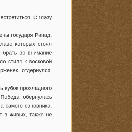
встретиться. С глазу
ены государя Ринад,
главе которых стоял
е брать во внимание
ло стило к восковой
рженек отдернулся.
ь кубок прохладного
 Победа обернулась
а самого сановника.
т в живых, также не