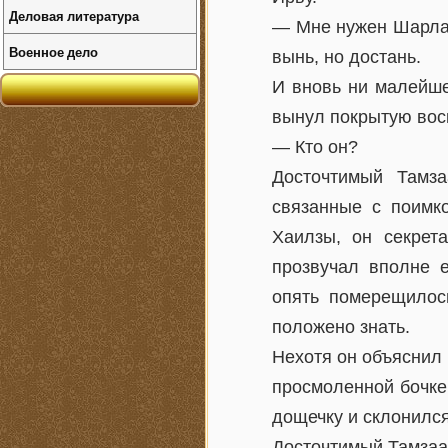
Деловая литература
— Мне нужен Шарлах
Военное дело
вынь, но достань.
И вновь ни малейше
вынул покрытую вос
— Кто он?
Досточтимый Тамз
связанные с поимко
Хаилзы, он секрет
прозвучал вполне е
опять померещилос
положено знать.
Нехотя он объяснил в
просмоленной бочке
дощечку и склонилс
Досточтимый Тамзаа