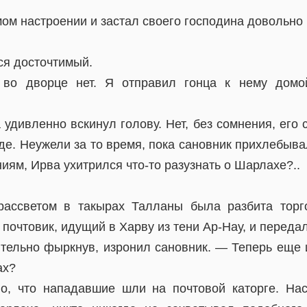
мом настроении и застал своего господина довольн
я досточтимый.
во дворце нет. Я отправил гонца к нему домо
удивленно вскинул голову. Нет, без сомнения, его 
де. Неужели за то время, пока сановник прихлебыв
ям, Ирва ухитрился что-то разузнать о Шарлахе?..
ассветом в такырах Талланы была разбита торго
почтовик, идущий в Харву из тени Ар-Нау, и передал
тельно фыркнув, изронил сановник. — Теперь еще
ах?
о, что нападавшие шли на почтовой каторге. Нас