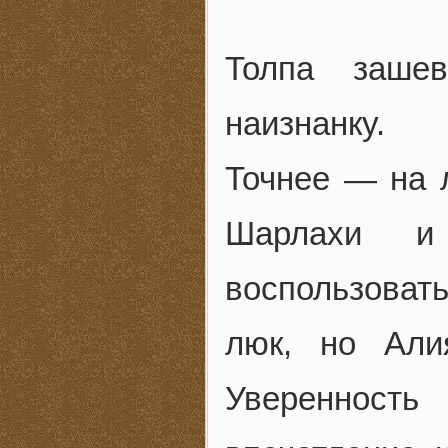
Толпа зашев
наизнанку.
Точнее — на л
Шарлахи и
воспользовать
люк, но Али
Уверенност