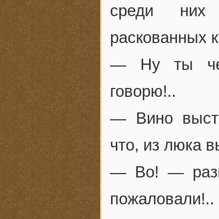
среди них 
раскованных к
— Ну ты че
говорю!..
— Вино выста
что, из люка
— Во! — раз
пожаловали!..