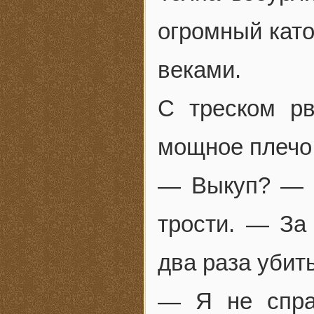
огромный кат
веками.
С треском рв
мощное плечо,
— Выкуп? — 
трости. — За
два раза убить
— Я не спра