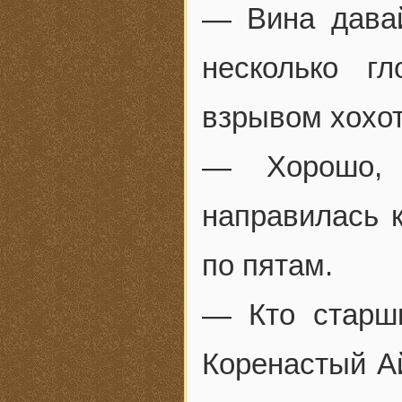
— Вина давай
несколько г
взрывом хохот
— Хорошо, 
направилась 
по пятам.
— Кто старш
Коренастый Ай