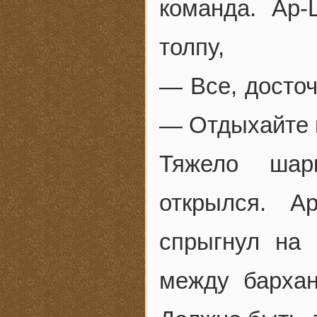
команда. Ар-
толпу,
— Все, досточ
— Отдыхайте
Тяжело шар
открылся. А
спрыгнул на 
между бархан