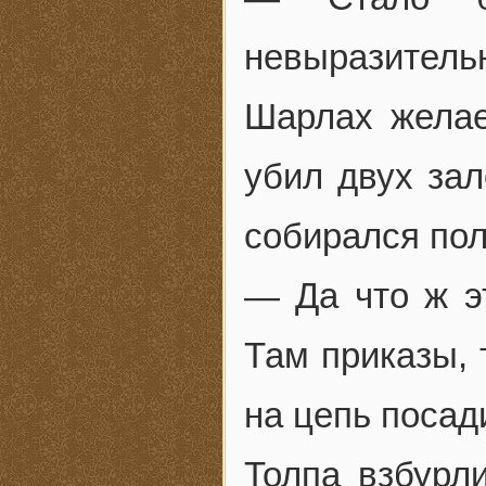
невыразител
Шарлах желае
убил двух зал
собирался пол
— Да что ж э
Там приказы, 
на цепь посад
Толпа взбурли