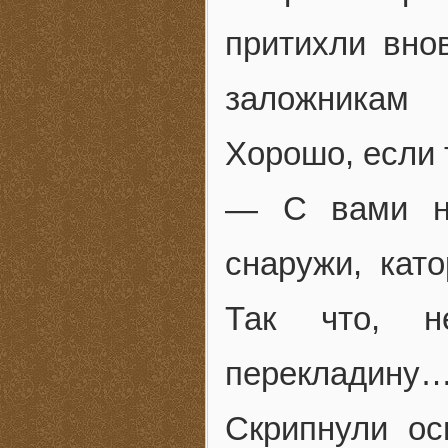
притихли вно
заложникам 
Хорошо, если
— С вами ни
снаружи, кат
Так что, н
перекладину… 
Скрипнули ос