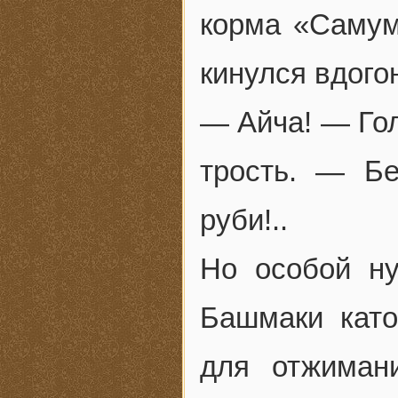
корма «Самум
кинулся вдогон
— Айча! — Гол
трость. — Б
руби!..
Но особой н
Башмаки като
для отжиман