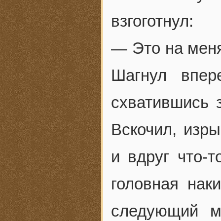
взгоготнул:
— Это на меня
Шагнул впер
схватившись з
Вскочил, изры
и вдруг что-т
головная нак
следующий м