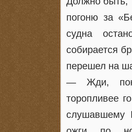
Должно быть, 
погоню за «Б
судна остан
собирается бр
перешел на ша
— Жди, пок
торопливее г
слушавшему 
ожги по но