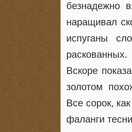
безнадежно в
наращивал ск
испуганы сл
раскованных.
Вскоре показ
золотом пох
Все сорок, ка
фаланги тесни