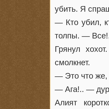
убить. Я спра
— Кто убил, 
толпы. — Все!.
Грянул хохот
смолкнет.
— Это что же,
— Ага!.. — ду
Алият корот