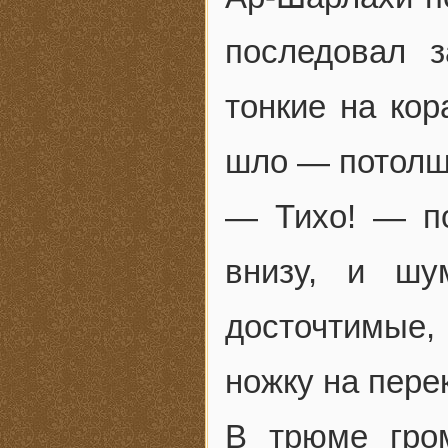
последовал з
тонкие на кор
шло — потолщ
— Тихо! — по
внизу, и шу
досточтимые, 
ножку на пере
В трюме гром