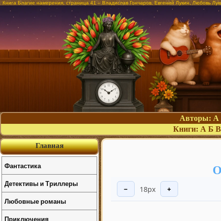
Книга Благие намерения, страница 41 – Владислав Гончаров, Евгений Лукин, Любовь Лук
Авторы:
А
Книги:
А
Б
В
Главная
Фантастика
О
Детективы и Триллеры
18px
−
+
Любовные романы
Приключения