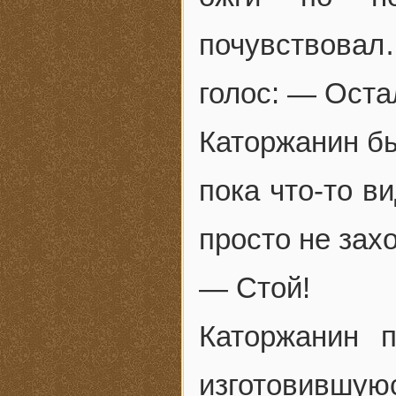
почувствова
голос: — Оста
Каторжанин бы
пока что-то в
просто не зах
— Стой!
Каторжанин п
изготовившу