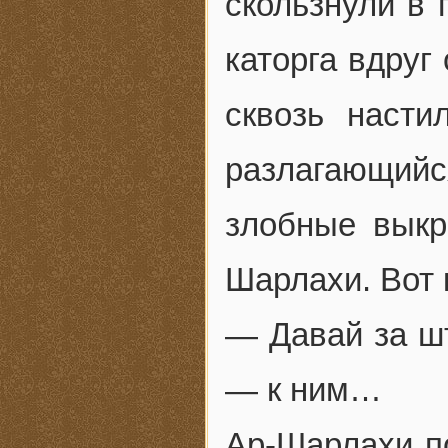
скользнули в
каторга вдруг
сквозь насти
разлагающий
злобные выкр
Шарлахи. Вот 
— Давай за шт
— к ним…
Ар-Шарлахи по