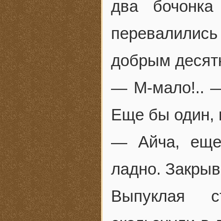
два бочонка
перевалились
добрым десятк
— М-мало!.. —
Еще бы один, 
— Айча, еще
ладно. Закрыв
Выпуклая с