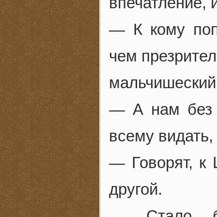
впечатление, 
— К кому поп
чем презрител
мальчишеский 
— А нам без
всему видать,
— Говорят, к
другой.
— Стало б