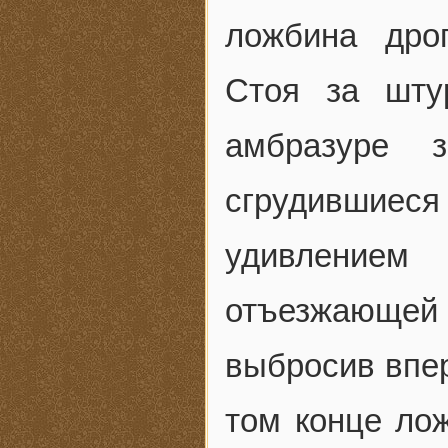
ложбина дро
Стоя за шту
амбразуре 
сгрудившиес
удивлением
отъезжающей
выбросив впер
том конце ло