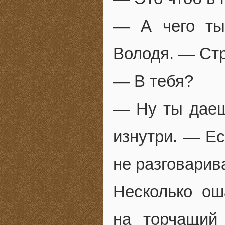
— А чего ты
Володя. — Ст
— В тебя?
— Ну ты даеш
изнутри. — Ес
не разговари
Несколько ош
на торчащий 