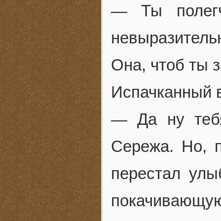
— Ты полегч
невыразител
Она, чтоб ты з
Испачканный в
— Да ну теб
Сережа. Но, 
перестал улы
покачивающую