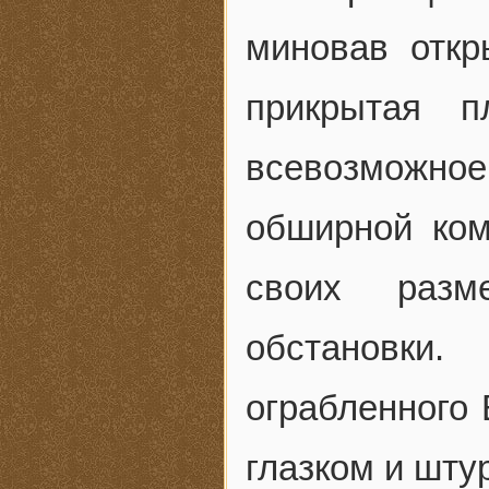
миновав откр
прикрытая п
всевозможно
обширной ком
своих разм
обстановки.
ограбленного
глазком и шту