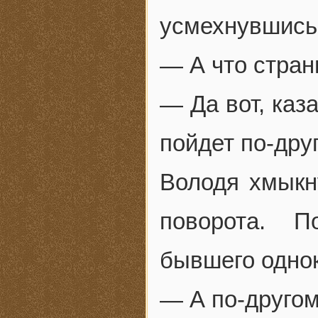
усмехнувшись,
— А что стран
— Да вот, каз
пойдет по-др
Володя хмыкн
поворота. П
бывшего одно
— А по-другом