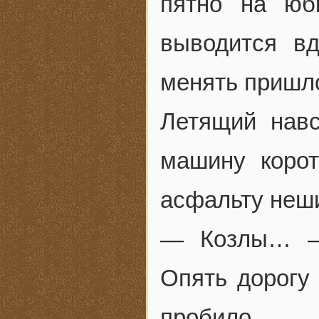
пятно на юб
выводится в
менять пришл
Летящий навс
машину корот
асфальту неши
— Козлы… —
Опять дорогу
пробило…