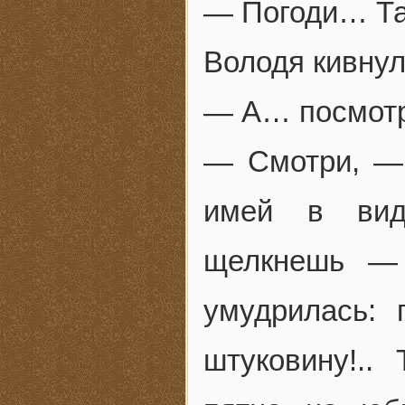
— Погоди… Так
Володя кивнул
— А… посмотр
— Смотри, — 
имей в виду
щелкнешь —
умудрилась: 
штуковину!..