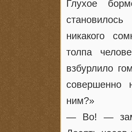
Глухое бор
становилось
никакого со
толпа челов
взбурлило гом
совершенно 
ним?»
— Во! — зам