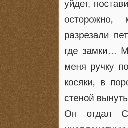
уйдет, постав
осторожно, 
разрезали пет
где замки… Мо
меня ручку п
косяки, в пор
стеной вынут
Он отдал С