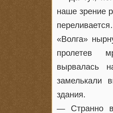
наше зрение р
переливаетс
«Волга» нырн
пролетев м
вырвалась н
замелькали 
здания.
— Странно в