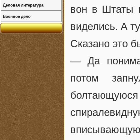
Деловая литература
вон в Штаты 
Военное дело
виделись. А т
Сказано это б
— Да понима
потом запн
болтающую
спиралевид
вписывающуюс