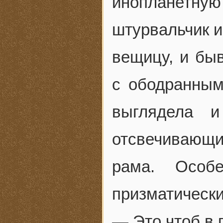
инопланетну
штурвальчик и
вещицу, и бы
с ободранным
выглядела и
отсвечивающи
рама. Особ
призматически
— Это чтоб в 