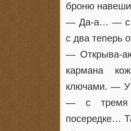
броню навеш
— Да-а… — с 
с два теперь
— Открыва-а
кармана ко
ключами. — У 
— с тремя 
посередке… Та