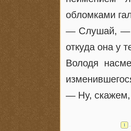
обломками га
— Слушай, — 
откуда она у т
Володя насм
изменившегос
— Ну, скажем
1