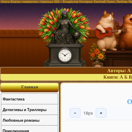
Книга Благие намерения, страница 300 – Владислав Гончаров, Евгений Лукин, Любовь Л
Авторы:
А
Книги:
А
Б
В
Главная
Фантастика
О
Детективы и Триллеры
18px
−
+
Любовные романы
Приключения