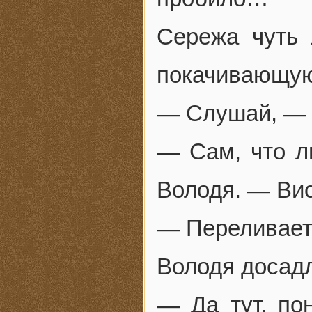
Сережа чуть 
покачивающуюс
— Слушай, — с
— Сам, что л
Володя. — Вис
— Переливает
Володя досад
— Да тут, по