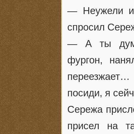
— Неужели и
спросил Сере
— А ты дума
фургон, наня
переезжает…
посиди, я сей
Сережа присло
присел на та