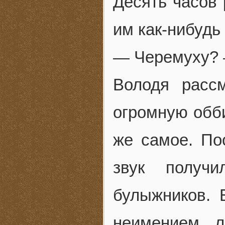
Десять часов 
им как-нибудь
— Черемуху? 
Володя расс
огромную обби
же самое. По
звук получи
булыжников. 
неимением л