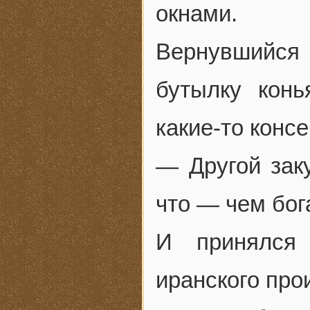
окнами.
Вернувшийся
бутылку конь
какие-то конс
— Другой зак
что — чем бо
И принялся 
иранского про