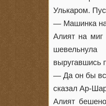
Улькаром. Пус
— Машинка на
Алият на миг
шевельнула
выругавшись п
— Да он бы вс
сказал Ар-Шар
Алият бешено