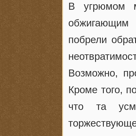
В угрюмом м
обжигающим 
побрели обрат
неотвратимос
Возможно, пр
Кроме того, п
что та усм
торжествующ