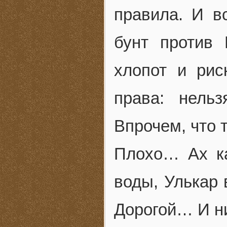
правила. И в
бунт против
хлопот и рис
права: нель
Впрочем, что т
Плохо… Ах к
воды, Улькар 
Дорогой… И ни