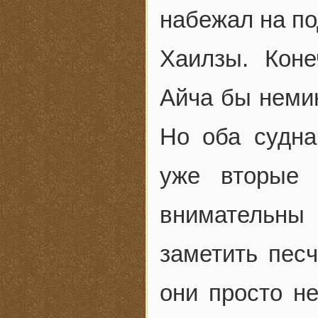
набежал на по
Хаилзы. Коне
Айча бы неми
Но оба судна
уже вторые 
внимательны 
заметить пес
они просто н