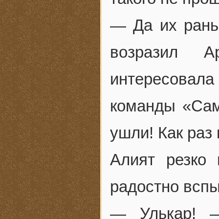
— Да их рань
возразил А
интересовал
команды «Сам
ушли! Как раз
Алият резко 
радостно вспы
— Улькар! 