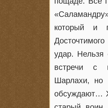
пощаде. Все п
«Саламандру»
который и п
Досточтимого
удар. Нельзя 
встречи с 
Шарлахи, но 
обсуждают… Х
старый воин,