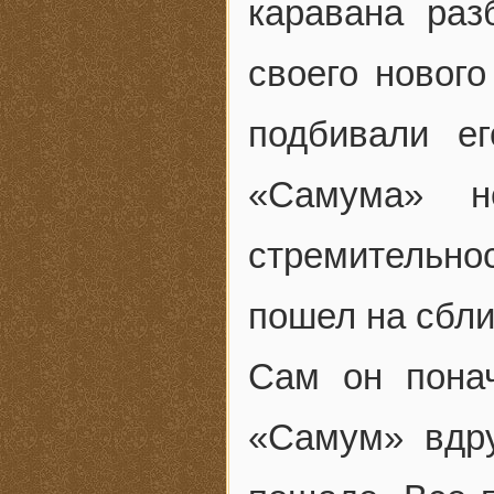
каравана раз
своего нового
подбивали е
«Самума» н
стремительно
пошел на сбл
Сам он понач
«Самум» вдр