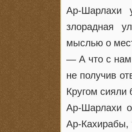
Ар-Шарлахи 
злорадная у
мыслью о мес
— А что с нам
не получив от
Кругом сияли б
Ар-Шарлахи о
Ар-Кахирабы,