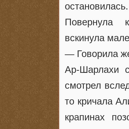
остановилас
Повернула 
вскинула мале
— Говорила же
Ар-Шарлахи с
смотрел вслед
то кричала Ал
крапинах поз