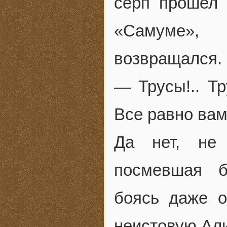
серп прошел 
«Самуме»,
возвращался.
— Трусы!.. Тр
Все равно вам
Да нет, не 
посмевшая б
боясь даже о
неистовую Али