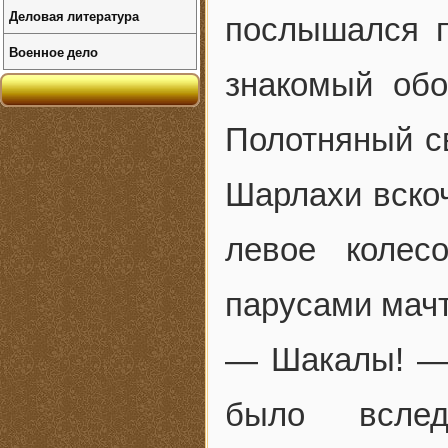
Деловая литература
послышался 
Военное дело
знакомый обо
Полотняный св
Шарлахи вско
левое колес
парусами мачт
— Шакалы! — 
было всле