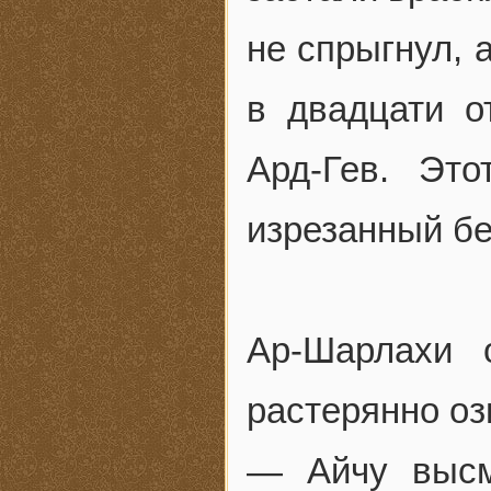
не спрыгнул, 
в двадцати о
Ард-Гев. Это
изрезанный бе
Ар-Шарлахи 
растерянно оз
— Айчу высм