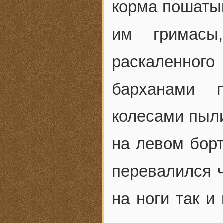
корма пошатыв
им гримасы
раскаленног
барханами 
колесами пыли
на левом борт
перевалился ч
на ноги так и