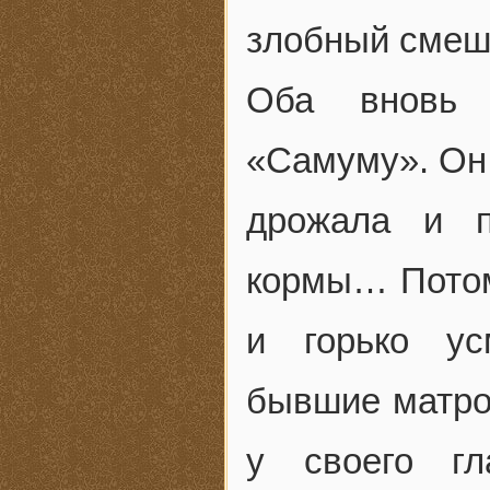
злобный смеш
Оба вновь 
«Самуму». Он 
дрожала и п
кормы… Потом
и горько ус
бывшие матро
у своего гл