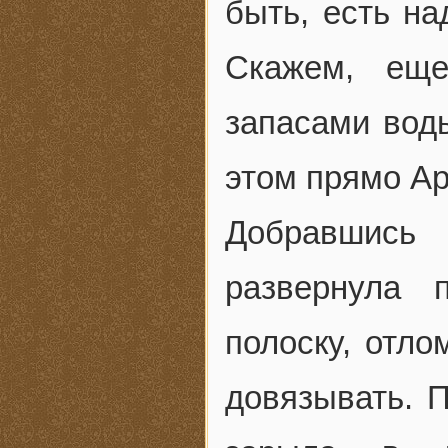
быть, есть на
Скажем, ещ
запасами вод
этом прямо Ар
Добравшись 
развернула 
полоску, отло
довязывать. П