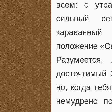
всем: с утр
сильный се
караванный
положение «С
Разумеется,
досточтимый Х
но, когда теб
немудрено по