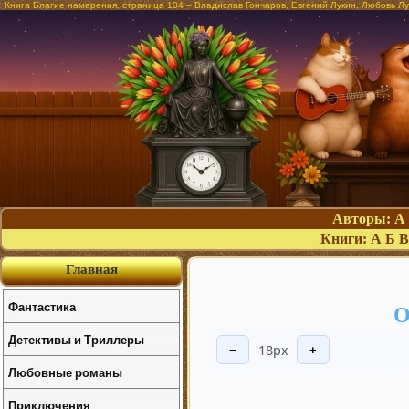
Книга Благие намерения, страница 104 – Владислав Гончаров, Евгений Лукин, Любовь Л
Авторы:
А
Книги:
А
Б
В
Главная
Фантастика
О
Детективы и Триллеры
18px
−
+
Любовные романы
Приключения