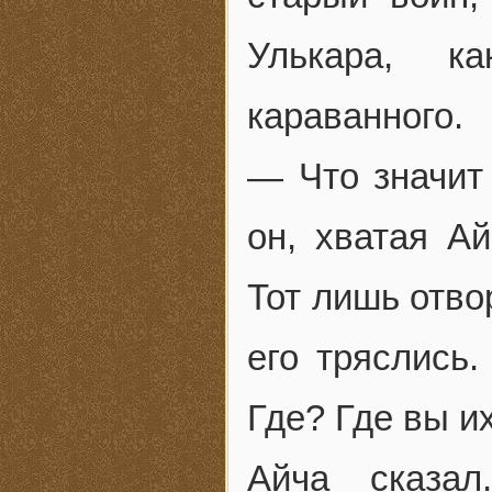
Улькара, к
караванного.
— Что значит
он, хватая Ай
Тот лишь отво
его тряслись
Где? Где вы их
Айча сказал