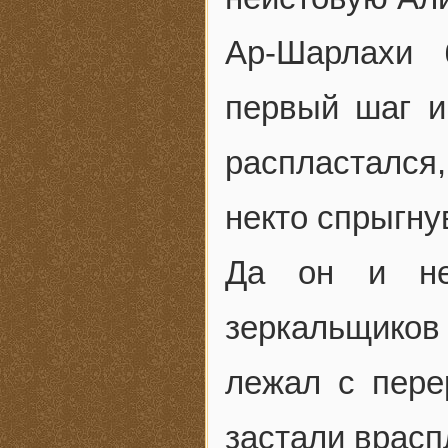
Ар-Шарлахи 
первый шаг и,
распластался
некто спрыгн
Да он и не
зеркальщиков 
лежал с пере
застали врасп