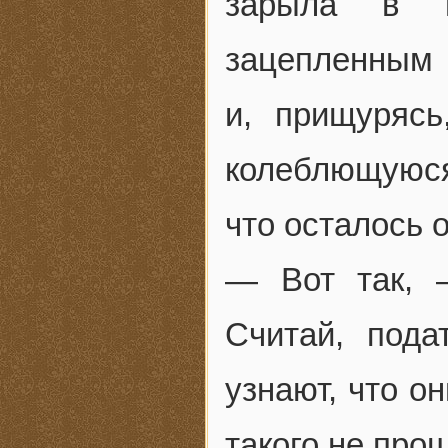
зарыла в п
зацепленным 
и, прищуряс
колеблющуюся
что осталось 
— Вот так, 
Считай, пода
узнают, что о
такого не пр