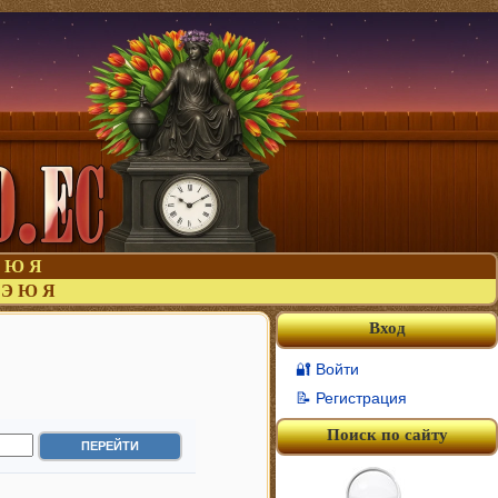
Ю
Я
Э
Ю
Я
Вход
🔐 Войти
📝 Регистрация
Поиск по сайту