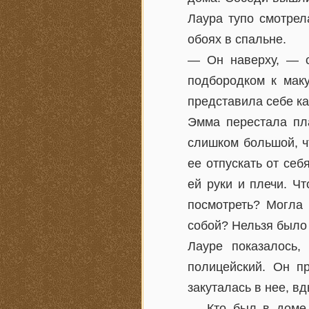
Лаура тупо смотрел
обоях в спальне.
— Он наверху, — с
подбородком к маку
представила себе ка
Эмма перестала пла
слишком большой, чт
ее отпускать от себ
ей руки и плечи. Ч
посмотреть? Могла 
собой? Нельзя было 
Лауре показалось
полицейский. Он п
закуталась в нее, в
— Кто был в доме,