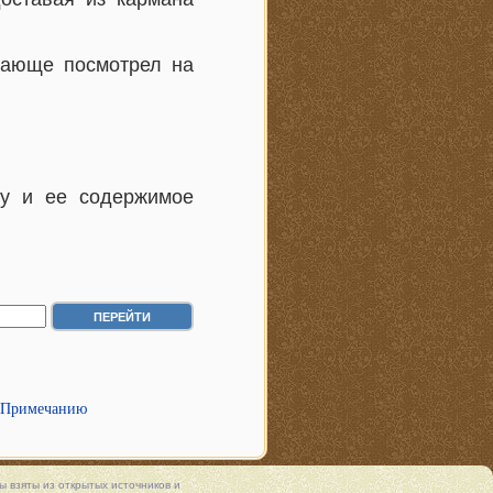
чающе посмотрел на
лу и ее содержимое
 Примечанию
 взяты из открытых источников и