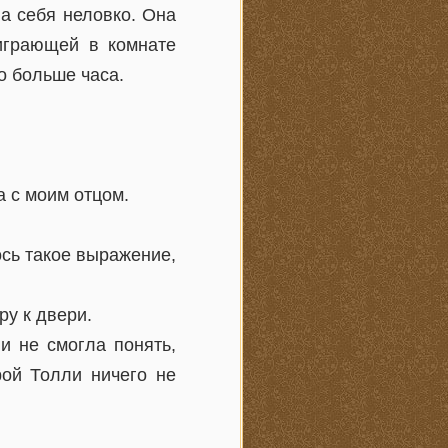
а себя неловко. Она
 играющей в комнате
о больше часа.
а с моим отцом.
сь такое выражение,
ру к двери.
и не смогла понять,
рой Толли ничего не