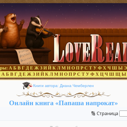
оры:
А
Б
В
Г
Д
Е
Ж
З
И
Й
К
Л
М
Н
О
П
Р
С
Т
У
Ф
Х
Ч
Ш
Ы
Э
:
А
Б
В
Г
Д
Е
Ж
З
И
Й
К
Л
М
Н
О
П
Р
С
Т
У
Ф
Х
Ц
Ч
Ш
Щ
Ы
Книги автора: Диана Чемберлен
Онлайн книга «Папаша напрокат»
🔢 Страница