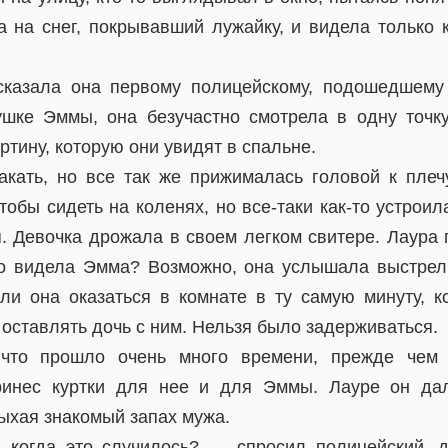
а на снег, покрывавший лужайку, и видела только 
казала она первому полицейскому, подошедшему
шке Эммы, она безучастно смотрела в одну точку
ртину, которую они увидят в спальне.
кать, но все так же прижималась головой к пле
обы сидеть на коленях, но все-таки как-то устроил
я. Девочка дрожала в своем легком свитере. Лаура
то видела Эмма? Возможно, она услышала выстре
ли она оказаться в комнате в ту самую минуту, к
оставлять дочь с ним. Нельзя было задерживаться.
, что прошло очень много времени, прежде чем
ринес куртки для нее и для Эммы. Лауре он дал
дыхая знакомый запах мужа.
 когда это случилось? — спросил полицейский, д