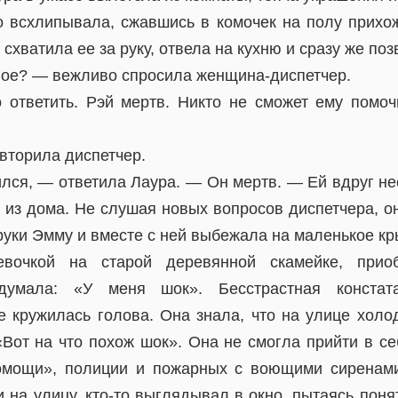
 всхлипывала, сжавшись в комочек на полу прихо
 схватила ее за руку, отвела на кухню и сразу же поз
чное? — вежливо спросила женщина-диспетчер.
о ответить. Рэй мертв. Никто не сможет ему помоч
вторила диспетчер.
лся, — ответила Лаура. — Он мертв. — Ей вдруг не
 из дома. Не слушая новых вопросов диспетчера, о
руки Эмму и вместе с ней выбежала на маленькое кр
вочкой на старой деревянной скамейке, прио
думала: «У меня шок». Бесстрастная констат
е кружилась голова. Она знала, что на улице холод
«Вот на что похож шок». Она не смогла прийти в се
мощи», полиции и пожарных с воющими сиренами
на улицу, кто-то выглядывал в окно, пытаясь понят