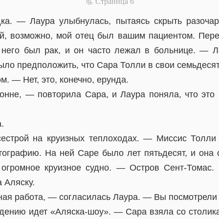
📃 Cтраница 6
ка. — Лаура улыбнулась, пытаясь скрыть разоча
й, возможно, мой отец был вашим пациентом. Пер
 него был рак, и он часто лежал в больнице. — Л
ыло предположить, что Сара Толли в свои семьдеся
м. — Нет, это, конечно, ерунда.
нне, — повторила Сара, и Лаура поняла, что это
.
естрой на круизных теплоходах. — Миссис Толли 
ографию. На ней Саре было лет пятьдесят, и она 
 огромное круизное судно. — Остров Сент-Томас.
 Аляску.
ная работа, — согласилась Лаура. — Вы посмотрели
дению идет «Аляска-шоу». — Сара взяла со столи