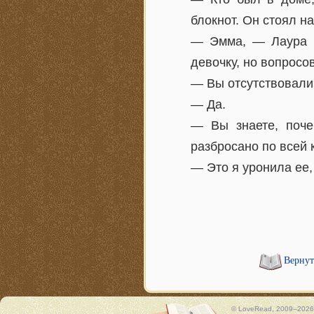
блокнот. Он стоял н
— Эмма, — Лаура к
девочку, но вопросов
— Вы отсутствовали
— Да.
— Вы знаете, поче
разбросано по всей 
— Это я уронила ее,
Вернут
© LoveRead, 2009–2026