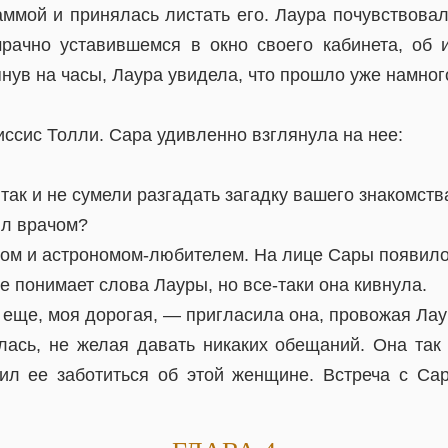
аммой и принялась листать его. Лаура почувствовал
рачно уставившемся в окно своего кабинета, об
нув на часы, Лаура увидела, что прошло уже намног
ссис Толли. Сара удивленно взглянула на нее:
так и не сумели разгадать загадку вашего знакомств
ыл врачом?
ком и астрономом-любителем. На лице Сары появило
е понимает слова Лауры, но все-таки она кивнула.
еще, моя дорогая, — пригласила она, провожая Лау
ась, не желая давать никаких обещаний. Она так 
ил ее заботиться об этой женщине. Встреча с Са