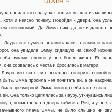
ГЛАВА 4
аура поняла это сразу, как только вышла из машин
а, хотя и неясно почему. Подойдя к двери, она усл
сем незнакомый. Да Эмма никогда не издавала по
.
, Лаура еле сумела вставить ключ в замок и нако
орог, она увидела Эмму, сидящую на самой нижне
 себя руками, словно у нее болел живот. Ее зав
 она сорвалась с места и бросилась к матери.
Лаура изо всех сил пыталась говорить спокойно
 быть, Эмма просила Рэя почитать ей, а он накрича
была чрезмерной. Эмма никогда себя так не вела.
а ей. Она только цеплялась за Лауру, уткнувшись лиц
тиную, посмотрела на дверь кабинета Рэя, и у нее 
 заунывного плача Эммы, не было слышно ни зву