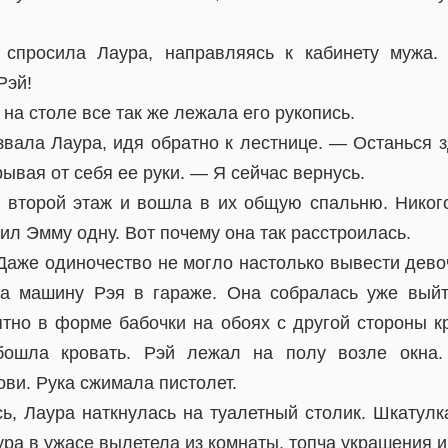
спросила Лаура, направляясь к кабинету мужа.
Рэй!
 на столе все так же лежала его рукопись.
вала Лаура, идя обратно к лестнице. — Останься з
ывая от себя ее руки. — Я сейчас вернусь.
 второй этаж и вошла в их общую спальню. Никог
вил Эмму одну. Вот почему она так расстроилась.
 Даже одиночество не могло настолько вывести дево
а машину Рэя в гараже. Она собралась уже выйт
тно в форме бабочки на обоях с другой стороны кр
ошла кровать. Рэй лежал на полу возле окна.
ви. Рука сжимала пистолет.
ь, Лаура наткнулась на туалетный столик. Шкатулк
ура в ужасе вылетела из комнаты, топча украшения и 