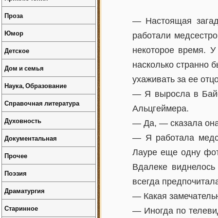
Проза
— Настоящая загад
Юмор
работали медсестро
некоторое время. У
Детское
насколько странно б
Дом и семья
ухаживать за ее отцо
Наука, Образование
— Я выросла в Байо
Справочная литература
Альцгеймера.
Духовность
— Да, — сказала она
— Я работала медс
Документальная
Лауре еще одну фот
Прочее
Вдалеке виднелось
Поэзия
всегда предпочитала
Драматургия
— Какая замечатель
Старинное
— Иногда по телеви