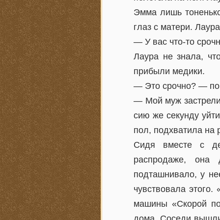
Эмма лишь тоненько
глаз с матери. Лаура
— У вас что-то сро
Лаура не знала, чт
прибыли медики.
— Это срочно? — по
— Мой муж застрели
сию же секунду уйти
пол, подхватила на 
Сидя вместе с де
распродаже, она 
подташнивало, у не
чувствовала этого. 
машины «Скорой по
дома. Соседи вышли 