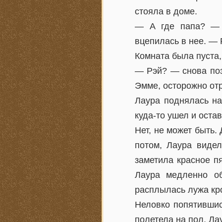
стояла в доме.
— А где папа? — 
вцепилась в нее. — 
Комната была пуста,
— Рэй? — снова поз
Эмме, осторожно отр
Лаура поднялась на
куда-то ушел и оста
Нет, не может быть.
потом, Лаура видел
заметила красное пя
Лаура медленно об
расплылась лужа кро
Неловко попятившис
полетела на пол. Ла