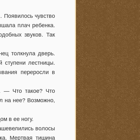
ы. Появилось чувство
ышала плач ребенка.
добных звуков. Так
нец толкнула дверь.
й ступени лестницы.
ывания переросли в
. — Что такое? Что
л на нее? Возможно,
ом в ее ногу.
зашевелились волосы
ка. Мертвая тишина