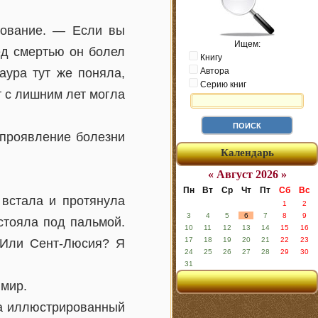
рование. — Если вы
Ищем:
ед смертью он болел
Книгу
аура тут же поняла,
Автора
Серию книг
т с лишним лет могла
 проявление болезни
Календарь
« Август 2026 »
Пн
Вт
Ср
Чт
Пт
Сб
Вс
встала и протянула
1
2
3
4
5
6
7
8
9
стояла под пальмой.
10
11
12
13
14
15
16
17
18
19
20
21
22
23
 Или Сент-Люсия? Я
24
25
26
27
28
29
30
31
 мир.
ка иллюстрированный