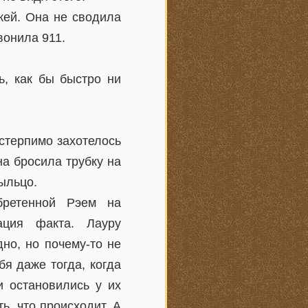
жей. Она не сводила
вонила 911.
ь, как бы быстро ни
стерпимо захотелось
на бросила трубку на
ыльцо.
бретенной Рэем на
ация факта. Лауру
но, но почему-то не
бя даже тогда, когда
 остановились у их
ь, что происходит. А