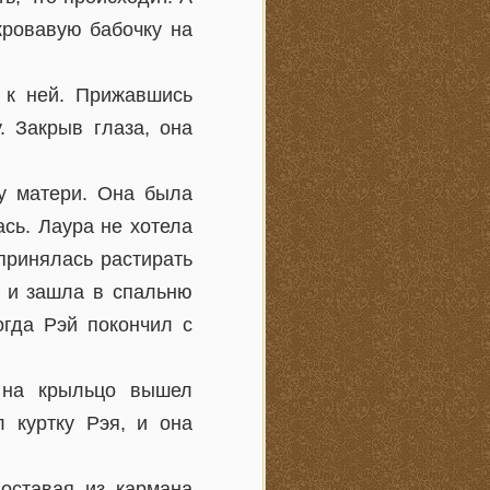
кровавую бабочку на
 к ней. Прижавшись
. Закрыв глаза, она
чу матери. Она была
ась. Лаура не хотела
 принялась растирать
л и зашла в спальню
огда Рэй покончил с
 на крыльцо вышел
 куртку Рэя, и она
оставая из кармана