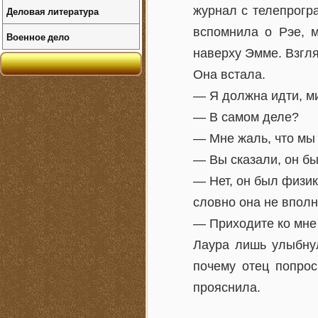
журнал с телепрогр
Деловая литература
вспомнила о Рэе, м
Военное дело
наверху Эмме. Взгля
Она встала.
— Я должна идти, ми
— В самом деле?
— Мне жаль, что мы 
— Вы сказали, он б
— Нет, он был физи
словно она не вполн
— Приходите ко мне 
Лаура лишь улыбнул
почему отец попрос
прояснила.