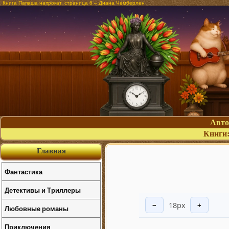
Книга Папаша напрокат, страница 6 – Диана Чемберлен
Авт
Книги
Главная
Фантастика
Детективы и Триллеры
18px
−
+
Любовные романы
Приключения