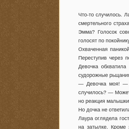
Что-то случилось. Л
смертельного страх
Эмма? Голосок сов
голосят по покойнику
Охваченная паникой
Переступив через п
Девочка обхватила
судорожные рьщания,
— Девочка моя! — 
случилось? — Может
но реакция малышки 
Но дочка не ответил
Лаура оглядела гос
на затылке. Кроме