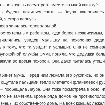
ты не хочешь посмотреть вместе со мной книжку?
ты будешь ложиться спать. — Лаура наклонилась
, я скоро вернусь.
ова занялась головоломкой.
остоятельным ребенком, куда более независимым,
удивлялись, увидев малышку на похоронах деда
у к тому, что та увидит и услышит. Она не сомнева
аупокойной службы Эмма поняла, что дедушка боль
акала во время похорон. Она даже пыталась утешит
абинет мужа. Перед ним лежала его рукопись, но он
, ощутила пальцами тепло клетчатой фланелевой ру
— пообещала Лаура. Она тоже посмотрела в окно, чт
чего не заметила, кроме ряда домов на противополо
знецы их собственного дома. На всех крышах лежал 