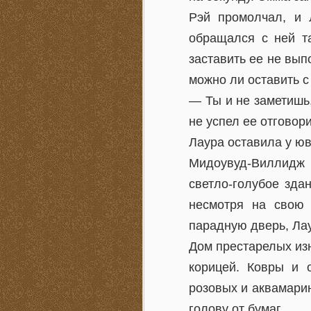
Рэй промолчал, и 
обращался с ней та
заставить ее не вып
можно ли оставить с
— Ты и не заметишь
не успел ее отговори
Лаура оставила у юв
Мидоувуд-Виллидж 
светло-голубое зда
несмотря на свою 
парадную дверь, Лау
Дом престарелых изн
корицей. Ковры и 
розовых и аквамари
голову от бумаг.