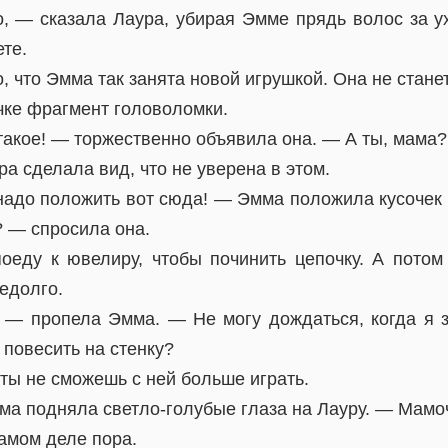
, — сказала Лаура, убирая Эмме прядь волос за у
ете.
, что Эмма так занята новой игрушкой. Она не станет
чке фрагмент головоломки.
 такое! — торжественно объявила она. — А ты, мама?
 сделала вид, что не уверена в этом.
надо положить вот сюда! — Эмма положила кусочек 
? — спросила она.
оеду к ювелиру, чтобы починить цепочку. А потом
едолго.
, — пропела Эмма. — Не могу дождаться, когда я з
 повесить на стенку?
 ты не сможешь с ней больше играть.
а подняла светло-голубые глаза на Лауру. — Мамоч
амом деле пора.