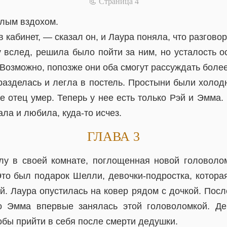
📃 Cтраница 4
елым вздохом.
 кабинет, — сказал он, и Лаура поняла, что разговор
 вслед, решила было пойти за ним, но усталость о
Возможно, попозже они оба смогут рассуждать более
разделась и легла в постель. Простыни были холод
е отец умер. Теперь у нее есть только Рэй и Эмма.
ала и любила, куда-то исчез.
ГЛАВА 3
лу в своей комнате, поглощенная новой головоло
Это был подарок Шелли, девочки-подростка, которая
ей. Лаура опустилась на ковер рядом с дочкой. Пос
о Эмма впервые занялась этой головоломкой. Де
обы прийти в себя после смерти дедушки.