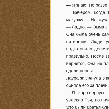
— Я знаю. Но разве 
— Вечером, когда 
макушку. — Не скучай
— Ладно. — Эмма сн
Она была очень сам
пятилетки. Люди 
подготовила девочк
правильно. После з
вернется. Она не пл
сдали нервы.
Лаура заглянула в к
обняла его за плечи
— Я скоро вернусь, 
увлекло Рэя, но ни
Это были братья-бли