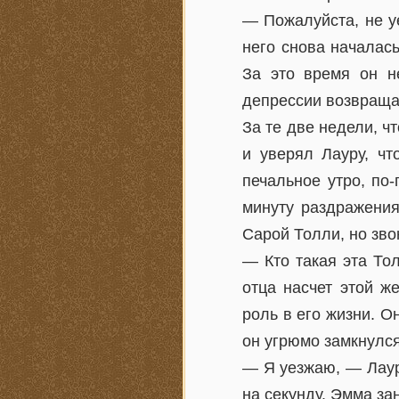
— Пожалуйста, не уе
него снова началась
За это время он н
депрессии возвраща
За те две недели, ч
и уверял Лауру, чт
печальное утро, по
минуту раздражения
Сарой Толли, но зво
— Кто такая эта То
отца насчет этой ж
роль в его жизни. О
он угрюмо замкнулся
— Я уезжаю, — Лаур
на секунду. Эмма за