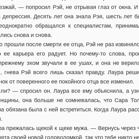
зжай, — попросил Рэй, не отрывая глаз от окна. И
 депрессия. Десять лет она знала Рэя, шесть лет 
еоднократно обращался к специалистам, принимал
лись снова и снова.
то прошли после смерти ее отца, Рэй не раз извинял
о ее карьера его радует. Но почему-то слова, пр
-прежнему эхом звучали в ее ушах, и она не верила
, гнева Рэй всего лишь сказал правду. Лаура реши
нок от поверенного ее покойного отца все изменил.
лли? — спросил он. Лаура все ему объяснила, а уз
енщины, она больше не сомневалась, что Сара Т
на обязана была с ней встретиться. Когда Лаура рас
.
а прижалась щекой к щеке мужа. — Вернусь через ч
нята своей новой головоломкой, так что тебе никто н