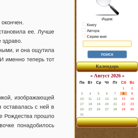
Ищем:
 окончен.
Книгу
становила ее. Лучше
Автора
Серию книг
 здраво.
ными, и она ощутила
 И именно теперь тот
Календарь
« Август 2026 »
Пн
Вт
Ср
Чт
Пт
Сб
Вс
1
2
3
4
5
6
7
8
9
мкой, изображающей
10
11
12
13
14
15
16
17
18
19
20
21
22
23
 оставалась с ней в
24
25
26
27
28
29
30
31
ле Рождества прошло
вочке понадобилось