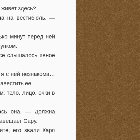
 живет здесь?
ла на вестибюль. —
ько минут перед ней
унком.
осе слышалось явное
 я с ней незнакома…
авестить ее.
: тело, лицо, очки в
ась она. — Должна
навещает Сару.
те, его звали Карл