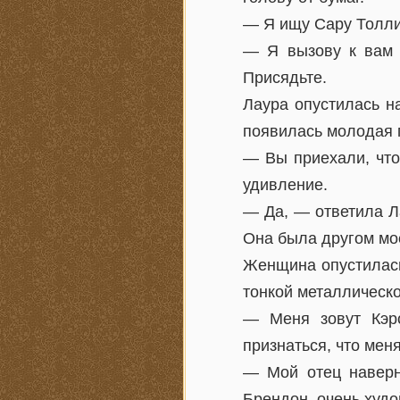
— Я ищу Сару Толли
— Я вызову к вам 
Присядьте.
Лаура опустилась н
появилась молодая 
— Вы приехали, что
удивление.
— Да, — ответила Л
Она была другом мое
Женщина опустилась 
тонкой металлическо
— Меня зовут Кэр
признаться, что мен
— Мой отец наверн
Брендон, очень худо