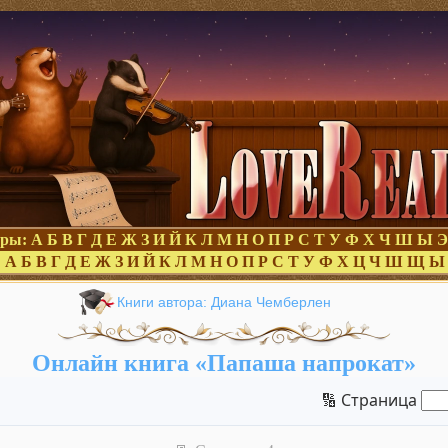
оры:
А
Б
В
Г
Д
Е
Ж
З
И
Й
К
Л
М
Н
О
П
Р
С
Т
У
Ф
Х
Ч
Ш
Ы
Э
:
А
Б
В
Г
Д
Е
Ж
З
И
Й
К
Л
М
Н
О
П
Р
С
Т
У
Ф
Х
Ц
Ч
Ш
Щ
Ы
Книги автора: Диана Чемберлен
Онлайн книга «Папаша напрокат»
🔢 Страница