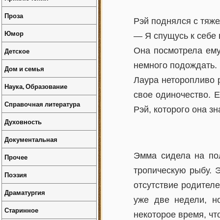
Проза
Рэй поднялся с тяж
Юмор
— Я спущусь к себе в
Она посмотрела ему
Детское
немного подождать. 
Дом и семья
Лаура неторопливо 
Наука, Образование
свое одиночество. Е
Справочная литература
Рэй, которого она зн
Духовность
Документальная
Эмма сидела на по
Прочее
тропическую рыбу. 
Поэзия
отсутствие родител
Драматургия
уже две недели, н
Старинное
некоторое время, чт