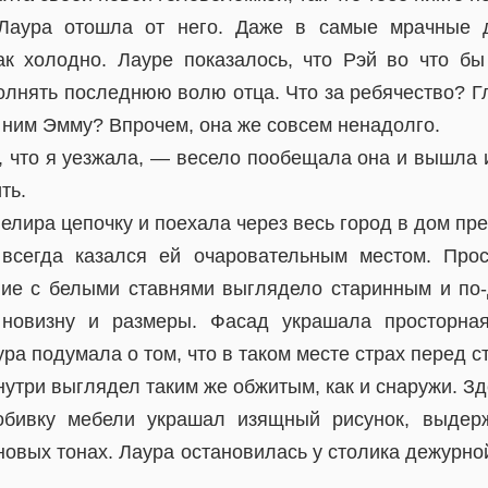
Лаура отошла от него. Даже в самые мрачные 
к холодно. Лауре показалось, что Рэй во что б
олнять последнюю волю отца. Что за ребячество? Г
 ним Эмму? Впрочем, она же совсем ненадолго.
, что я уезжала, — весело пообещала она и вышла и
ть.
елира цепочку и поехала через весь город в дом пр
всегда казался ей очаровательным местом. Прос
ние с белыми ставнями выглядело старинным и п
новизну и размеры. Фасад украшала просторна
ра подумала о том, что в таком месте страх перед с
утри выглядел таким же обжитым, как и снаружи. З
обивку мебели украшал изящный рисунок, выдер
новых тонах. Лаура остановилась у столика дежурн