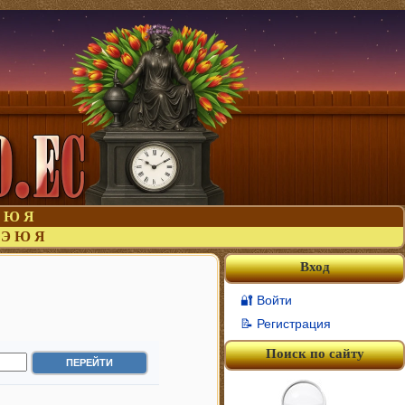
Ю
Я
Э
Ю
Я
Вход
🔐 Войти
📝 Регистрация
Поиск по сайту