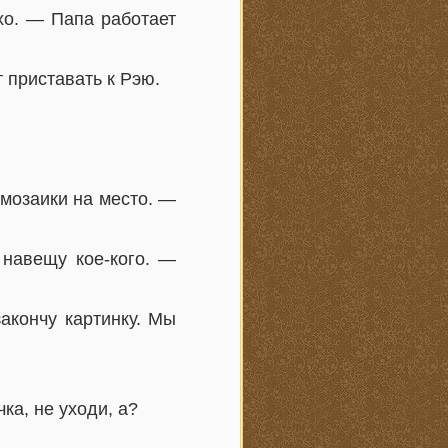
хо. — Папа работает
 приставать к Рэю.
мозаики на место. —
 навещу кое-кого. —
акончу картинку. Мы
ка, не уходи, а?