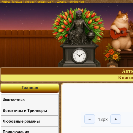
Книга Папаша напрокат, страница 4 – Диана Чемберлен
Авт
Книги
Главная
Фантастика
Детективы и Триллеры
18px
−
+
Любовные романы
Приключения