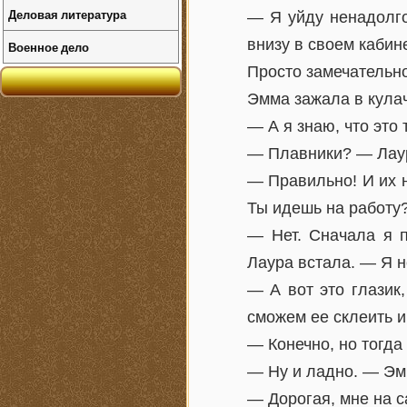
Деловая литература
— Я уйду ненадолго
внизу в своем кабин
Военное дело
Просто замечательно
Эмма зажала в кула
— А я знаю, что это
— Плавники? — Лаура
— Правильно! И их 
Ты идешь на работу
— Нет. Сначала я п
Лаура встала. — Я н
— А вот это глазик
сможем ее склеить и
— Конечно, но тогда
— Ну и ладно. — Эмм
— Дорогая, мне на с