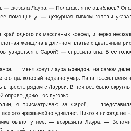
, — сказала Лаура. — Полагаю, я не ошиблась? Она
ее помощницу. — Дежурная кивком головы указа
а край одного из массивных кресел, и через нескол
плотная женщина в длинном платье с цветочным рис
бы увидеться с Сарой? — спросила она. В ее гол
аура. — Меня зовут Лаура Брендон. На самом деле
го отца, который недавно умер. Папа просил меня н
в кресло рядом с Лаурой. В ней все было округлым
й оправе, даже нос-пуговка.
олин, я присматриваю за Сарой, — представил
я все это чрезвычайно удивляет. Никто и никогда не 
яка бывал у нее, — возразила Лаура. — Вспомни
й, высокий, за семьдесят…