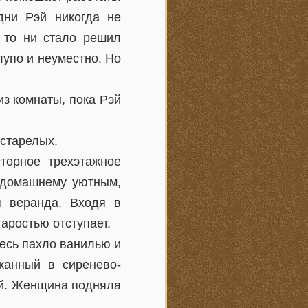
дни Рэй никогда не
ы то ни стало решил
лупо и неуместно. Но
з комнаты, пока Рэй
естарелых.
торное трехэтажное
о-домашнему уютным,
я веранда. Входя в
таростью отступает.
десь пахло ванилью и
жанный в сиренево-
ой. Женщина подняла