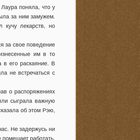
 Лаура поняла, что у
была за ним замужем.
 кучу лекарств, но
ся за свое поведение
оизнесенные им в то
 в его раскаяние. В
ла не встречаться с
нав о распоряжениях
олли сыграла важную
сказала об этом Рэю,
ас. Не задержусь ни
е помешает работать.