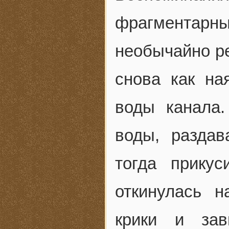
фрагментарн
необычайно р
снова как на
воды канала.
воды, раздав
тогда прику
откинулась н
крики и зав