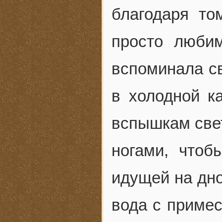
благодаря то
просто люби
вспоминала св
в холодной к
вспышкам свет
ногами, чтоб
идущей на дно
вода с примес