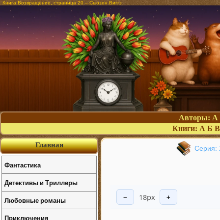
Книга Возвращение, страница 20 – Сьюзен Виггз
Авторы:
А
Книги:
А
Б
В
Главная
Серия: 
Фантастика
Детективы и Триллеры
18px
−
+
Любовные романы
Приключения