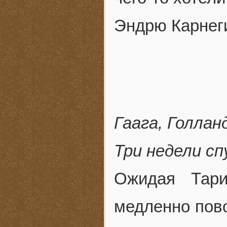
Эндрю Карнеги
Гаага, Голлан
Три недели с
Ожидая Тар
медленно пово