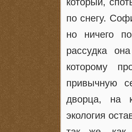
который, спот
по снегу. Соф
но ничего п
рассудка он
которому пр
привычную се
дворца, на 
экология оста
так же, как