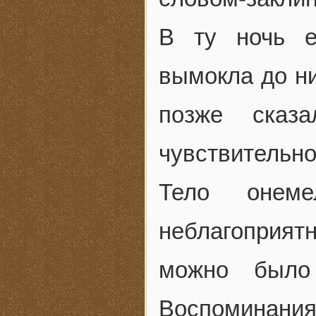
В ту ночь е
вымокла до ни
позже сказ
чувствительн
Тело онем
неблагоприятн
можно было
Воспомина