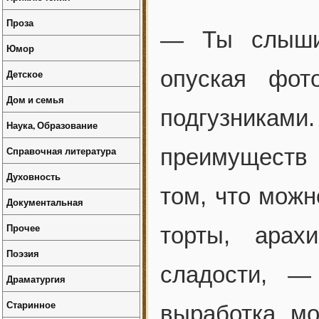
Проза
— Ты слыши
Юмор
опуская фот
Детское
Дом и семья
подгузниками
Наука, Образование
Справочная литература
преимуществ 
Духовность
том, что можн
Документальная
Прочее
торты, арах
Поэзия
сладости, —
Драматургия
Старинное
выработка мо