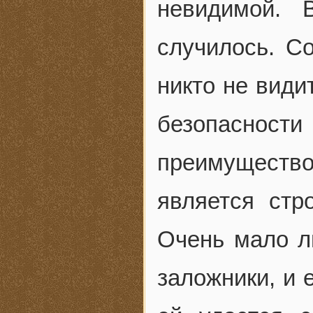
невидимой. 
случилось. С
никто не вид
безопаснос
преимуществ
является стр
Очень мало л
заложники, и 