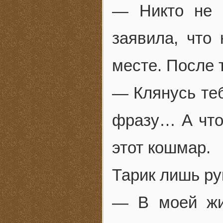
— Никто не 
заявила, что
месте. После 
— Клянусь теб
фразу… А что
этот кошмар.
Тарик лишь ру
— В моей жи