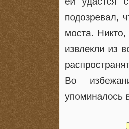
ей удастся 
подозревал, ч
моста. Никто,
извлекли из в
распространят
Во избежа
упоминалось в