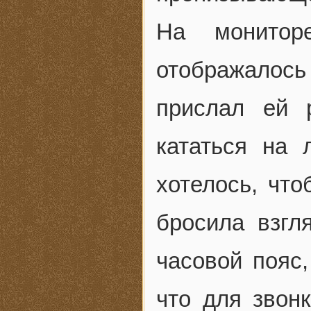
На монитор
отображалос
прислал ей 
кататься на
хотелось, чт
бросила взгл
часовой пояс,
что для звон