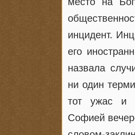
место на Бог
общественно
инцидент. Инц
его иностран
назвала случ
ни один терми
тот ужас и 
Софией вечер
словом-закли