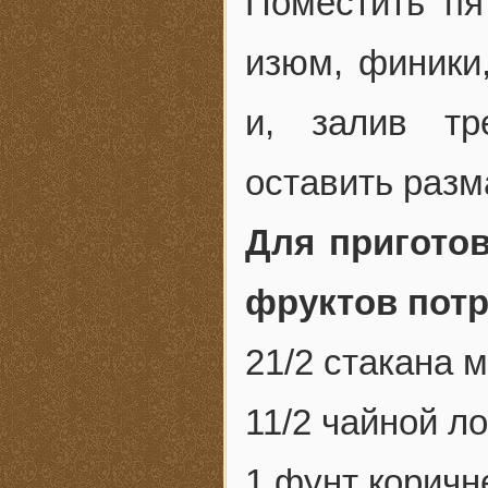
Поместить пя
изюм, финики
и, залив тр
оставить разм
Для пригото
фруктов потр
21/2 стакана 
11/2 чайной л
1 фунт коричн