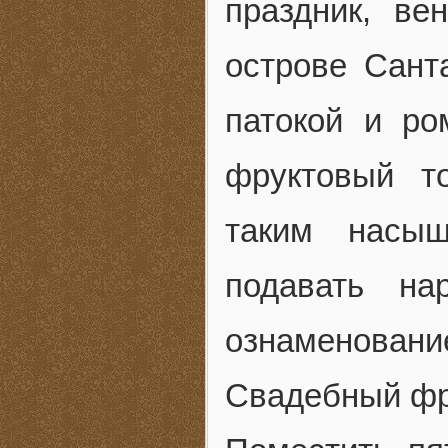
праздник, в
острове Сант
патокой и р
фруктовый т
таким насыщ
подавать на
ознаменование
Свадебный фр