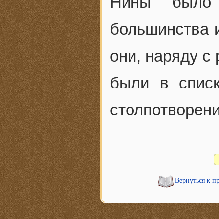
Нины было 
большинства и
они, наряду с
были в спис
столпотворени
Вернуться к п