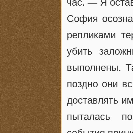
час. — Я оста
София осозна
репликами те
убить заложн
выполнены. Т
поздно они вс
доставлять им
пыталась по
события прин