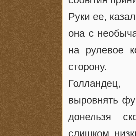
Руки ее, каза
она с необыч
на рулевое к
сторону.
Голландец, 
выровнять фу
донельзя ск
слишком низк