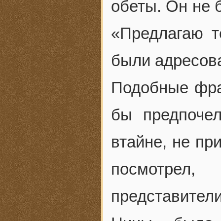
обеты. Он не 
«Предлагаю т
были адресов
Подобные фра
бы предпоче
втайне, не пр
посмотрел,
представител