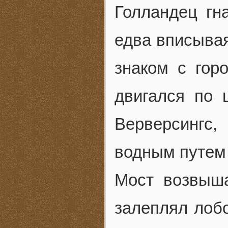
Голландец гн
едва вписывая
знаком с гор
двигался по 
Верверсингс
водным путем
Мост возвыша
залеплял лоб