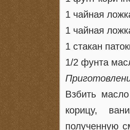
1 чайная ложк
1 чайная ложк
1 стакан паток
1/2 фунта мас
Приготовлен
Взбить масло
корицу, ва
полученную с