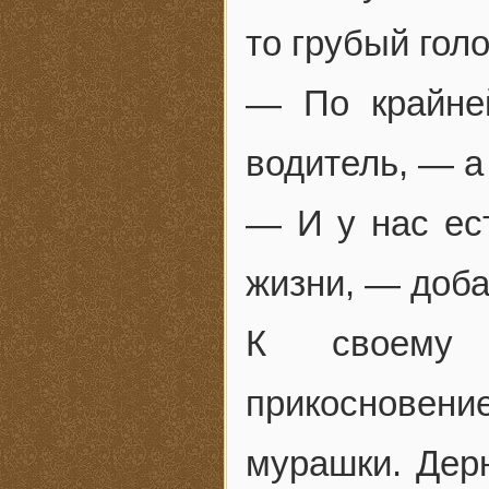
то грубый голо
— По крайне
водитель, — а 
— И у нас ест
жизни, — доба
К своему 
прикосновени
мурашки. Дерн