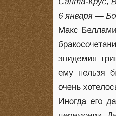
Санта-Крус, 
6 января — Б
Макс Беллами 
бракосочетани
эпидемия гри
ему нельзя б
очень хотелос
Иногда его д
церемонии. Д