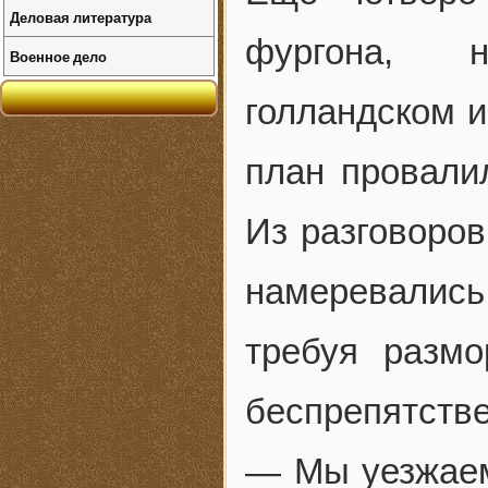
Деловая литература
фургона, н
Военное дело
голландском и
план провалил
Из разговоров
намеревалис
требуя размо
беспрепятстве
— Мы уезжаем