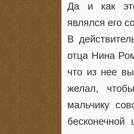
Да и как эт
являлся его с
В действител
отца Нина Ром
что из нее вы
желал, чтоб
мальчику сов
бесконечной