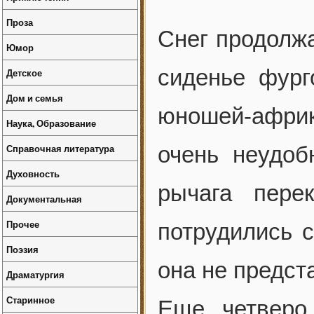
Проза
Снег продолж
Юмор
сиденье фург
Детское
Дом и семья
юношей-африк
Наука, Образование
Справочная литература
очень неудоб
Духовность
рычага пере
Документальная
Прочее
потрудились с
Поэзия
она не предст
Драматургия
Старинное
Еще четверо