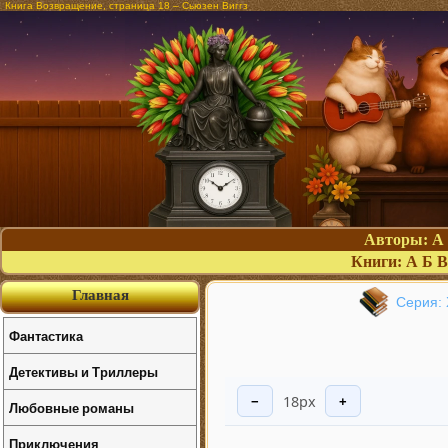
Книга Возвращение, страница 18 – Сьюзен Виггз
Авторы:
А
Книги:
А
Б
В
Главная
Серия: 
Фантастика
Детективы и Триллеры
18px
−
+
Любовные романы
Приключения