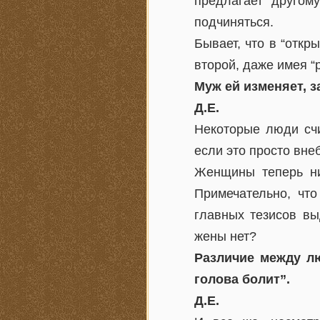
предлагает другом
подчиняться.
Бывает, что в “откр
второй, даже имея “
Муж ей изменяет, з
Д.Е.
Некоторые люди счи
если это просто внеб
Женщины теперь ни
Примечательно, чт
главных тезисов вы
жены нет?
Различие между лю
голова болит”.
Д.Е.