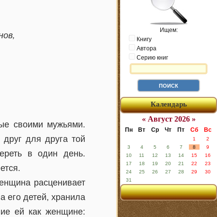
Ищем:
нов,
Книгу
Автора
Серию книг
Календарь
« Август 2026 »
ые своими мужьями.
Пн
Вт
Ср
Чт
Пт
Сб
Вс
 друг для друга той
1
2
3
4
5
6
7
8
9
ереть в один день.
10
11
12
13
14
15
16
17
18
19
20
21
22
23
ется.
24
25
26
27
28
29
30
31
женщина расценивает
а его детей, хранила
ние ей как женщине: