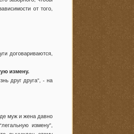
ависимости от того,
уги договариваются,
кую измену.
нь друг друга”, - на
 где муж и жена давно
“легальную измену”,