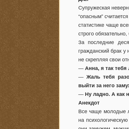
Супружеская неверн
“опасным” считается
статистике чаще все
строго обязательно,
За последние деся
гражданский брак у 
не скрепляя свои от
—
Анна, я так теб
—
Жаль тебя раз
выйти за него заму
—
Ну ладно. А как
Анекдот
Все чаще молодые л
на психологическую
они замужем, мужчи