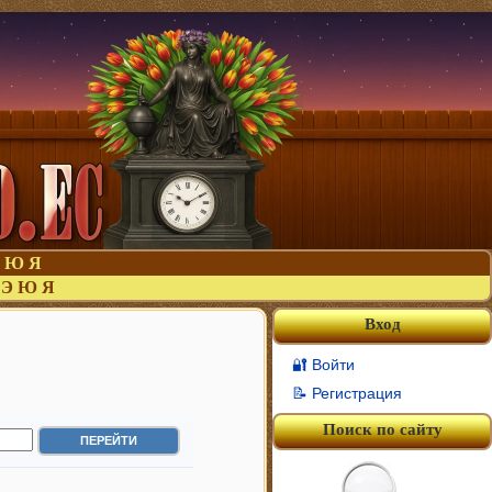
Ю
Я
Э
Ю
Я
Вход
🔐 Войти
📝 Регистрация
Поиск по сайту