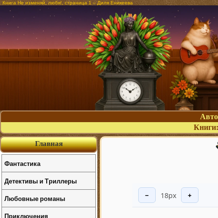
Книга Не изменяй, любя!, страница 1 – Диля Еникеева
Авт
Книги
Главная
Фантастика
Детективы и Триллеры
18px
−
+
Любовные романы
Приключения