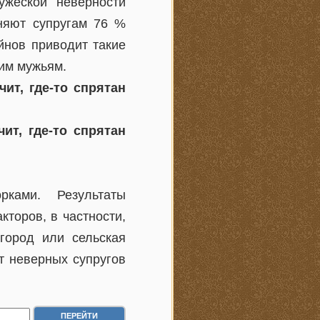
жеской неверности
еняют супругам 76 %
йнов приводит такие
им мужьям.
чит, где-то спрятан
ит, где-то спрятан
ками. Результаты
кторов, в частности,
(город или сельская
нт неверных супругов