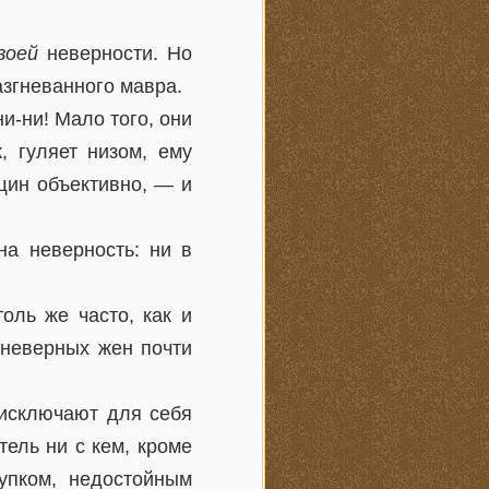
воей
неверности. Но
згневанного мавра.
-ни! Мало того, они
, гуляет низом, ему
щин объективно, — и
на неверность: ни в
оль же часто, как и
 неверных жен почти
 исключают для себя
тель ни с кем, кроме
упком, недостойным