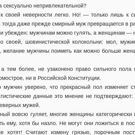
ла сексуально непривлекательной?
к своей неверности легко. Но! — только лишь к
с
, тогда даже прежде смирный муж превращается в ра
и убежден: мужчинам можно гулять, а женщинам — ни
о своей, шовинистической колокольни: мол, мужик
, желание мужчины поиметь как можно больше жен
 а тем более, не узаконено право сильного пола 
омострое, ни в Российской Конституции.
 мужчин уверено, что прекрасный пол изменяет ст
атистические данные это мнение не подтверждают:
неверных мужей.
ный вовсю гуляет, многие женщины категорически
ь ему, хотя бы назло. Не могут они ложиться в пос
Не хотят! Считают измену грязью, порочным пост