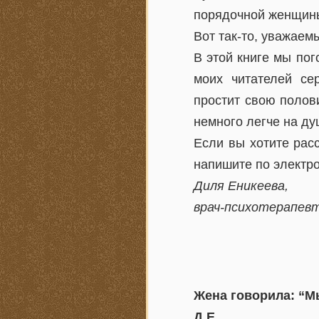
порядочной женщин
Вот так-то, уважае
В этой книге мы пог
моих читателей сер
простит свою полови
немного легче на ду
Если вы хотите рас
напишите по электро
Диля Еникеева,
врач-психотерапевт
Жена говорила: “М
Д.Е.