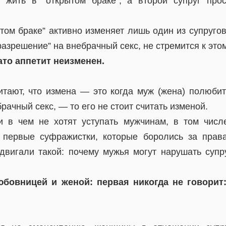
у жить в “открытом браке”, а второй супруг про
ытом браке” активно изменяет лишь один из супругов
разрешение” на внебрачный секс, не стремится к этом
ато аппетит неизменен.
тают, что измена — это когда муж (жена) полюбит 
рачный секс, — то его не стоит считать изменой.
 в чем не хотят уступать мужчинам, в том числе
о первые суфражистки, которые боролись за прав
двигали такой: почему мужья могут нарушать супр
бовницей и женой: первая никогда не говорит: