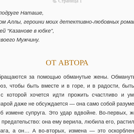
📃 Cтраница 1
подруге Наташе,
м Аллы, героини моих детективно-любовных рома
й “Казанове в юбке”,
воего Мужчину.
ОТ АВТОРА
бращаются за помощью обманутые жены. Обманут
юз, чтобы быть вместе и в горе, и в радости, быть
 с которой хочется идти прожить счастливо и ум
арой даже не обсуждается — она само собой разуме
об измене супруга. Это удар вдвойне. Во-первых, 
 предательство: она ему верила, любила его, растил
ага, а он… А во-вторых, измена — это оскорбле