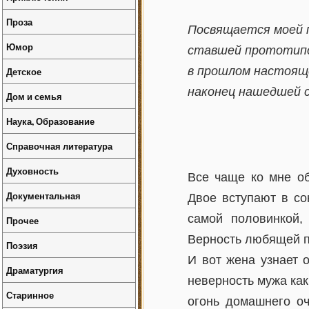
Проза
Посвящается моей 
Юмор
ставшей прототипо
в прошлом настояще
Детское
наконец нашедшей с
Дом и семья
Наука, Образование
Справочная литература
Духовность
Все чаще ко мне о
Документальная
Двое вступают в со
самой половинкой,
Прочее
Верность любящей п
Поэзия
И вот жена узнает 
Драматургия
неверность мужа как
Старинное
огонь домашнего оч