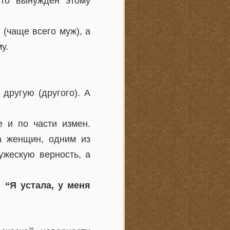
сто вынужден этому
 (чаще всего муж), а
у.
другую (другого). А
 и по части измен.
а женщин, одним из
ужескую верность, а
 “Я устала, у меня