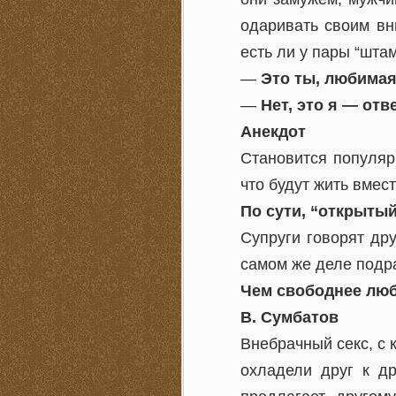
одаривать своим вн
есть ли у пары “штам
—
Это ты, любимая
—
Нет, это я — отв
Анекдот
Становится популяр
что будут жить вмес
По сути, “открытый
Супруги говорят дру
самом же деле подра
Чем свободнее люб
В. Сумбатов
Внебрачный секс, с к
охладели друг к др