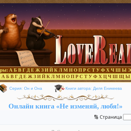
оры:
А
Б
В
Г
Д
Е
Ж
З
И
Й
К
Л
М
Н
О
П
Р
С
Т
У
Ф
Х
Ч
Ш
Ы
Э
:
А
Б
В
Г
Д
Е
Ж
З
И
Й
К
Л
М
Н
О
П
Р
С
Т
У
Ф
Х
Ц
Ч
Ш
Щ
Ы
Серия: Он и Она
Книги автора: Диля Еникеева
Онлайн книга «Не изменяй, любя!»
🔢 Страница