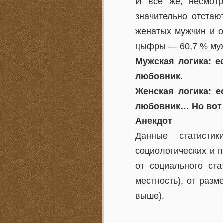
И все же, несмот
значительно отстаю
женатых мужчин и о
цыфры — 60,7 % муж
Мужская логика: ес
любовник.
Женская логика: е
любовник… Но вот 
Анекдот
Данные статисти
социологических и п
от социального ста
местность), от разм
выше).