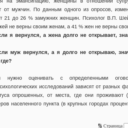
ря на эмансипацию, женщины в отношении супру
т от мужчин. По данным одного из опросов, изм
т 21 до 26 % замужних женщин. Психолог В.П. Ше
ей не верны своим женам, а 41 % жен не верны сво
ли я вернулся, а жена долго не открывает, зна
сли муж вернулся, а я долго не открываю, знач
где?
ки нужно оценивать с определенными оговор
сихологических исследований зависят от разных фа
туса опрошенных, от места, где они проживают 
еров населенного пункта (в крупных городах проце
🔢 Страница