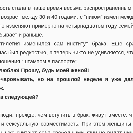
ость стала в наше время весьма распространенным
 возраст между 30 и 40 годами, с “пиком” измен межд
го изменяют примерно на четырнадцатом году семей
 бывает и раньше.
тилетия изменился сам институт брака. Еще ср
нас был редкостью, а теперь никто не удивляется, чт
ношения “штампом в паспорте”.
я люблю! Прошу, будь моей женой!
очаровывать, но на прошлой неделе я уже да
ж.
 на следующей?
юди, прежде, чем вступить в брак, живут вместе, ч
 и сексуальную совместимость. При этом женщины 
ны же считают себя свободными. Они не видят ниче