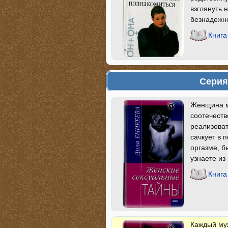
взглянуть 
безнадежно
Книга
Серия
Женщина мо
соотечеств
реализоват
сачкует в 
оргазме, б
узнаете из
Книга
Каждый му