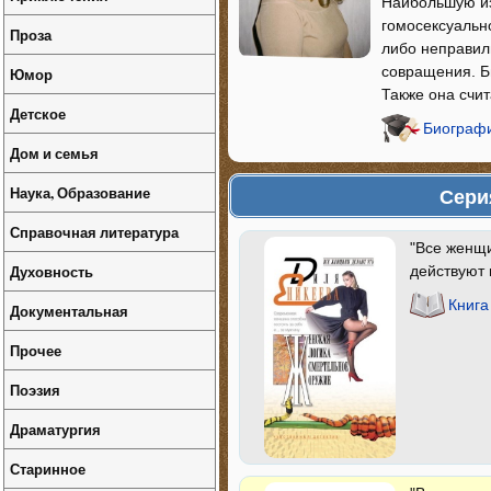
Наибольшую из
гомосексуально
Проза
либо неправил
совращения. Б
Юмор
Также она счи
Детское
Биографи
Дом и семья
Наука, Образование
Сери
Справочная литература
"Все женщи
Духовность
действуют 
Книга
Документальная
Прочее
Поэзия
Драматургия
Старинное