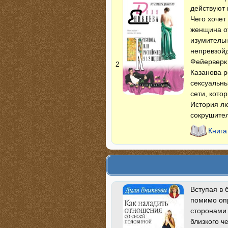
действуют 
Чего хочет
женщина о
изумительн
непревзойд
Фейерверк 
2
Казанова 
сексуальны
сети, кото
История лю
сокрушител
Книга
Вступая в 
помимо оп
сторонами.
близкого ч