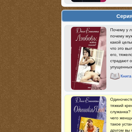
Серия
Почему у 
почему муж
какой цель
что это вы
его, тяжел
страдают о
упущенных
Книга
Одиночеств
тяжкий кре
служанка? 
чего женщи
такое уста
другом вы 