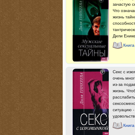
зачастую с
Что означа
жизнь тайн
способност
тантрическ
Дили Енике
Книга
Секс с изю
очень мног
из-за пода
жизнь. Что
расслабить
сексосмех
ситуацию -
удовольств
Книга