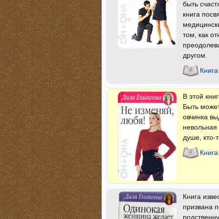
быть счаст
книга посв
медицински
том, как о
преодолева
другом.
Книга
В этой кни
Быть может
овчинка вы
невольная 
душе, кто-
Книга
Книга изве
призвана 
родственн