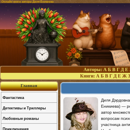
Онлайн книги автора Диля Еникеева
Авторы:
А
Б
В
Г
Д
Е
Книги:
А
Б
В
Г
Д
Е
Ж
Главная
Фантастика
Диля Дэрдовна 
Еникиева) — ро
Детективы и Триллеры
автор множест
Любовные романы
вопросам психо
участница ант
Приключения