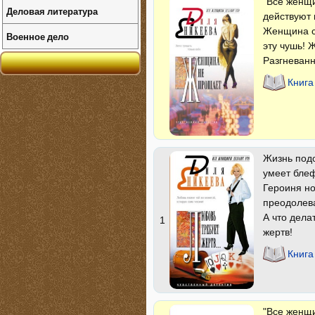
"Все женщи
Деловая литература
действуют 
Женщина сп
Военное дело
эту чушь! 
Разгневанн
Книг
Жизнь подо
умеет блеф
Героиня но
преодолев
А что дела
1
жертв!
Книга
"Все женщи