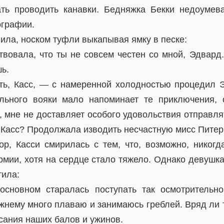
ть проводить канавки. Бедняжка Бекки недоумев
ографии.
ила, носком туфли выкапывая ямку в песке:
твовала, что ты не совсем честен со мной, Эдвард.
шь.
ть, Касс, — с намеренной холодностью процедил 
льного вояки мало напоминает те приключения, 
 мне не доставляет особого удовольствия отправля
, Касс? Продолжала изводить несчастную мисс Пите
ор, Касси смирилась с тем, что, возможно, никогда
рмии, хотя на сердце стало тяжело. Однако девушка
тила:
сновном старалась поступать так осмотрительно
ежнему много плаваю и занимаюсь греблей. Вряд ли 
сания наших балов и ужинов.