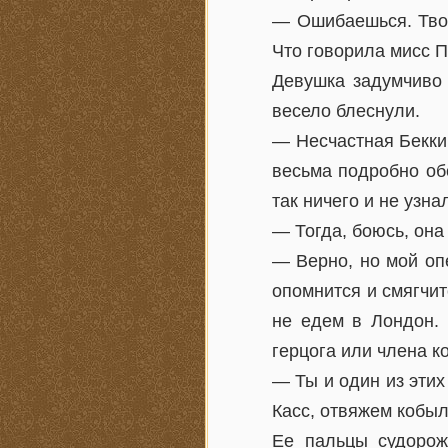
— Ошибаешься. Твои
Что говорила мисс 
Девушка задумчиво 
весело блеснули.
— Несчастная Бекки!
весьма подробно об
так ничего и не узна
— Тогда, боюсь, она
— Верно, но мой опе
опомнится и смягчит
не едем в Лондон. 
герцога или члена 
— Ты и один из этих
Касс, отвяжем кобылу
Ее пальцы судорож