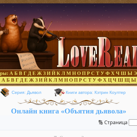
оры:
А
Б
В
Г
Д
Е
Ж
З
И
Й
К
Л
М
Н
О
П
Р
С
Т
У
Ф
Х
Ч
Ш
Ы
Э
:
А
Б
В
Г
Д
Е
Ж
З
И
Й
К
Л
М
Н
О
П
Р
С
Т
У
Ф
Х
Ц
Ч
Ш
Щ
Ы
Серия: Дьявол
Книги автора: Кэтрин Коултер
Онлайн книга «Объятия дьявола»
🔢 Страница