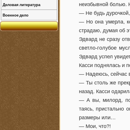
неизбывной болью. Н
Деловая литература
— Не будь дурочкой,
Военное дело
— Но она умерла, к
страдаю, думая об э
Эдвард не сразу отв
светло-голубое мус
Эдвард успел увидет
Касси поднялась и п
— Надеюсь, сейчас 
— Ты столь же прекр
назад. Касси одарил
— А вы, милорд, п
таясь, пристально 
размеры или…
— Мои, что?!