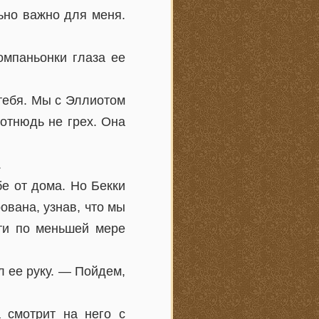
ьно важно для меня.
омпаньонки глаза ее
 тебя. Мы с Эллиотом
отнюдь не грех. Она
.
бе от дома. Но Бекки
ована, узнав, что мы
ети по меньшей мере
л ее руку. — Пойдем,
 смотрит на него с