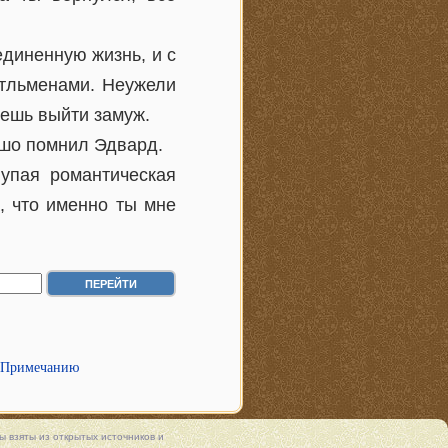
единенную жизнь, и с
нтльменами. Неужели
чешь выйти замуж.
ошо помнил Эдвард.
упая романтическая
, что именно ты мне
 Примечанию
 взяты из открытых источников и