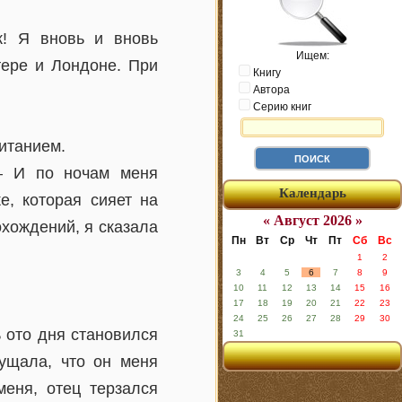
к! Я вновь и вновь
Ищем:
тере и Лондоне. При
Книгу
Автора
Серию книг
итанием.
— И по ночам меня
Календарь
е, которая сияет на
« Август 2026 »
хождений, я сказала
Пн
Вт
Ср
Чт
Пт
Сб
Вс
1
2
3
4
5
6
7
8
9
10
11
12
13
14
15
16
17
18
19
20
21
22
23
24
25
26
27
28
29
30
 ото дня становился
31
ущала, что он меня
меня, отец терзался