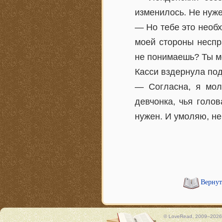
изменилось. Не нуже
— Но тебе это необх
моей стороны неспр
не понимаешь? Ты мо
Касси вздернула по
— Согласна, я мол
девчонка, чья голо
нужен. И умоляю, не
Вернут
© LoveRead, 2009–2026