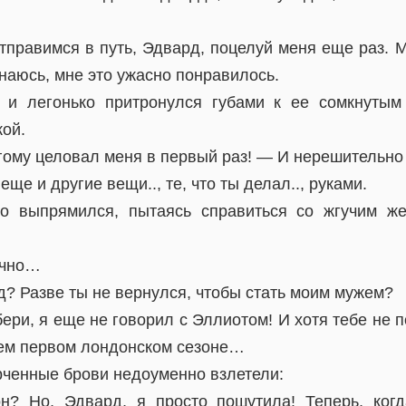
правимся в путь, Эдвард, поцелуй меня еще раз. М
знаюсь, мне это ужасно понравилось.
 и легонько притронулся губами к ее сомкнутым
кой.
гому целовал меня в первый раз! — И нерешительно
ще и другие вещи.., те, что ты делал.., руками.
о выпрямился, пытаясь справиться со жгучим ж
ично…
? Разве ты не вернулся, чтобы стать моим мужем?
бери, я еще не говорил с Эллиотом! И хотя тебе не 
оем первом лондонском сезоне…
рченные брови недоуменно взлетели:
н? Но, Эдвард, я просто пошутила! Теперь, когд