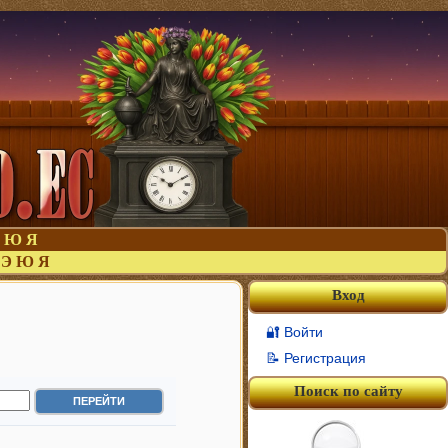
Ю
Я
Э
Ю
Я
Вход
🔐 Войти
📝 Регистрация
Поиск по сайту