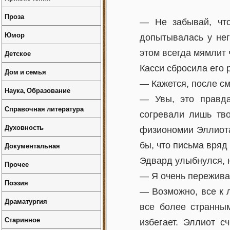
Проза
— Не забывай, что
Юмор
допытывалась у нег
этом всегда мямлит ч
Детское
Касси сбросила его 
Дом и семья
— Кажется, после см
Наука, Образование
— Увы, это правд
Справочная литература
согревали лишь тво
Духовность
физиономии Эллиота
бы, что письма вряд
Документальная
Эдвард улыбнулся, н
Прочее
— Я очень переживал
Поэзия
— Возможно, все к 
Драматургия
все более странны
Старинное
избегает. Эллиот с