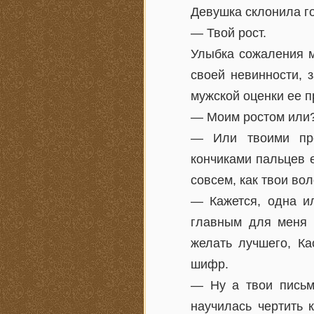
Девушка склонила г
— Твой рост.
Улыбка сожаления ме
своей невинности, 
мужской оценки ее п
— Моим ростом или?
— Или твоими пре
кончиками пальцев 
совсем, как твои во
— Кажется, одна ил
главным для меня б
желать лучшего, Ка
шифр.
— Ну а твои письм
научилась чертить 