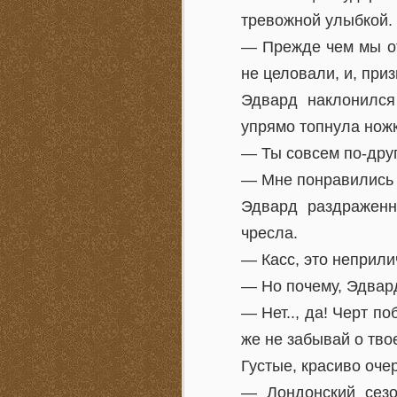
тревожной улыбкой.
— Прежде чем мы от
не целовали, и, при
Эдвард наклонился
упрямо топнула нож
— Ты совсем по-дру
— Мне понравились е
Эдвард раздраженн
чресла.
— Касс, это неприл
— Но почему, Эдвард
— Нет.., да! Черт по
же не забывай о тв
Густые, красиво оче
— Лондонский сезо