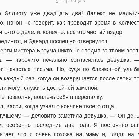
📃 Cтраница 3
 Эллиоту уже двадцать два! Далеко не мальчи
о, но он не говорит, как проводит время в Колчес
то-то о деле, и, конечно, все это чистый вздор!
редингот, и Эдвард поспешно отвернулся.
ерти мистера Броума никто не следил за твоим восп
а, — нарочито печально согласилась девушка. 
и нечастые письма. Но, судя по блаженной улыбк
 каждый раз, когда он возвращается после своих по
 ли могут служить достойной заменой.
е позволяя, вовлечь себя в перепалку.
, Касси, когда узнал о кончине твоего отца.
лучшему, — деловито заметила девушка. — Он день
м, особенно последние два года. Я постоянно ощ
читает, что я очень похожа на маму и, глядя на 