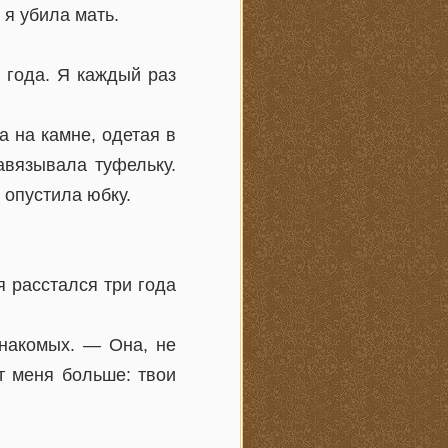
я убила мать.
 года. Я каждый раз
а на камне, одетая в
авязывала туфельку.
 опустила юбку.
я расстался три года
накомых. — Она, не
т меня больше: твои