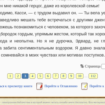
н мне никакой герцог, даже из королевской семьи!
одимо, Касси, — с трудом выдавил он. — Ты вела у
аведливо мешать тебе встречаться с другими дже
жешь познакомиться с человеком, за которого захо
дбородок гордым, упрямым жестом, который так хор
ода и неопытна. Но я не дурочка, Эдвард, не гл
ва забита сентиментальным вздором. Я давно знала
 сомневайся в моих чувствах или мотивах поступков.
🔢 Страница
1
2
3
4
5
6
7
8
9
10
…
112
ься к просмотру книги
Перейти к Оглавлению
Перейти к
 - электронная библиотека в которой можно
читать онлайн книги
бесплатно. Все материалы