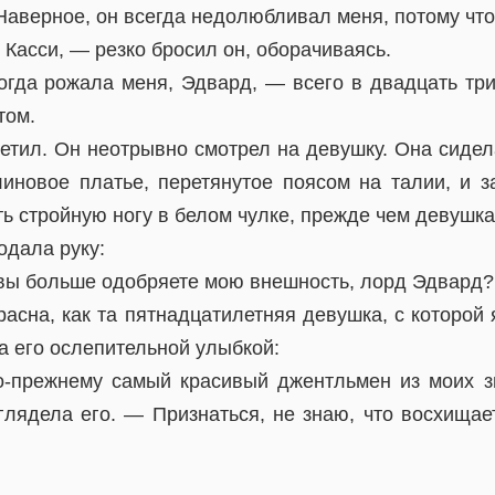
аверное, он всегда недолюбливал меня, потому что 
 Касси, — резко бросил он, оборачиваясь.
огда рожала меня, Эдвард, — всего в двадцать три
том.
етил. Он неотрывно смотрел на девушку. Она сидел
линовое платье, перетянутое поясом на талии, и з
ь стройную ногу в белом чулке, прежде чем девушка
одала руку:
вы больше одобряете мою внешность, лорд Эдвард?
асна, как та пятнадцатилетняя девушка, с которой 
а его ослепительной улыбкой:
о-прежнему самый красивый джентльмен из моих з
оглядела его. — Признаться, не знаю, что восхищае