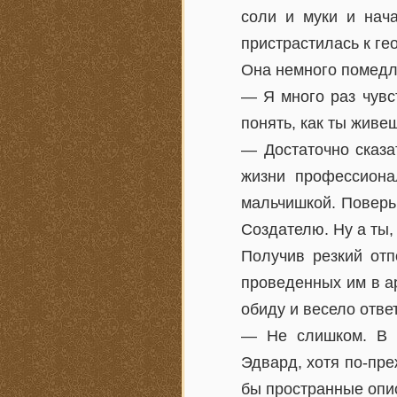
соли и муки и нача
пристрастилась к ге
Она немного помедл
— Я много раз чувс
понять, как ты живе
— Достаточно сказа
жизни профессиона
мальчишкой. Поверь,
Создателю. Ну а ты
Получив резкий отп
проведенных им в а
обиду и весело отве
— Не слишком. В о
Эдвард, хотя по-пр
бы пространные опи