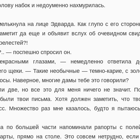
олову набок и недоуменно нахмурилась.
лькнула на лице Эдварда. Как глупо с его стороны
заметит да еще и объявит вслух об очевидном свид
релестей?!
.. — поспешно спросил он.
красными глазами, — немедленно ответила де
его щеки. — Такие необычные — темно-карие, с зол
лосы. Наверное, многие дамы тебе это говорили?
и две, но все это для меня ничего не значит. П
ыли твои письма. Хотя должен заметить, что тв
сс. Множество раз мне казалось, будто я пытаюс
а по большей части напоминали рапорты с поле
карты, прямо на столе. Это совсем нетрудно, есл