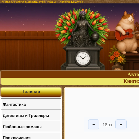
Книга Объятия дьявола, страница 3 – Кэтрин Коултер
Авт
Книги
Главная
Фантастика
Детективы и Триллеры
18px
−
+
Любовные романы
Приключения