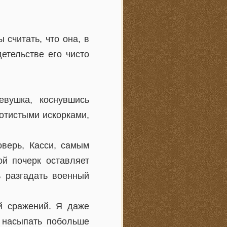
 считать, что она, в
етельстве его чисто
вушка, коснувшись
отистыми искорками,
оверь, Касси, самым
ой почерк оставляет
ь разгадать военный
й сражений. Я даже
и насыпать побольше