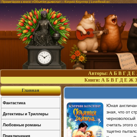
Примечания к книге «Объятия дьявола» – Кэтрин Коултер | LoveRead.ec
Авторы:
А
Б
В
Г
Д
Е
Книги:
А
Б
В
Г
Д
Е
Ж
Главная
Фантастика
Юная англичан
зная, что от с
Детективы и Триллеры
черноволосый 
Любовные романы
считать этого 
тщетно пыталс
Приключения