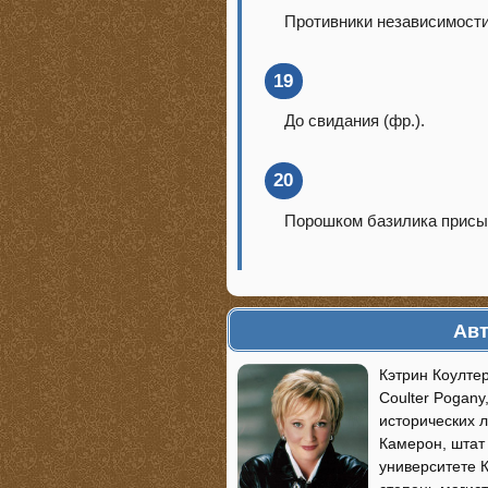
Противники независимости
19
До свидания (фр.).
20
Порошком базилика присы
Авт
Кэтрин Коулте
Coulter Pogan
исторических л
Камерон, штат
университете 