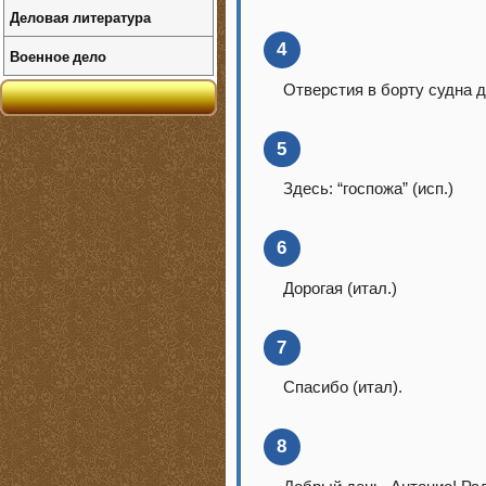
Деловая литература
4
Военное дело
Отверстия в борту судна д
5
Здесь: “госпожа” (исп.)
6
Дорогая (итал.)
7
Спасибо (итал).
8