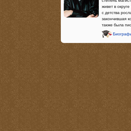
степень магис
живет в округ
с детства росл
закончившая к
также была пи
Биографи