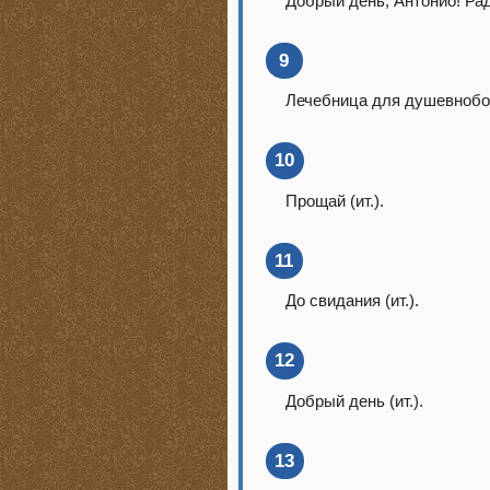
Добрый день, Антонио! Рад
9
Лечебница для душевнобо
10
Прощай (ит.).
11
До свидания (ит.).
12
Добрый день (ит.).
13