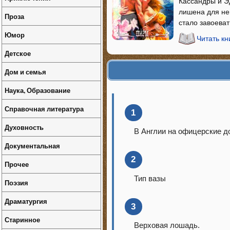
Кассандры и Э
лишена для не
Проза
стало завоеват
Юмор
Читать к
Детское
Дом и семья
Наука, Образование
Справочная литература
1
Духовность
В Англии на офицерские д
Документальная
2
Прочее
Тип вазы
Поэзия
Драматургия
3
Старинное
Верховая лошадь.