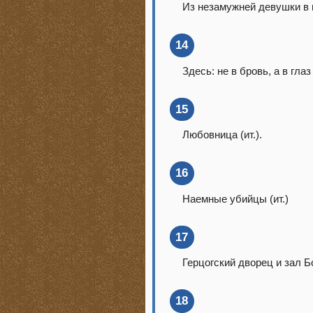
Из незамужней девушки в г
14
Здесь: не в бровь, а в глаз 
15
Любовница (ит.).
16
Наемные убийцы (ит.)
17
Герцогский дворец и зал 
18