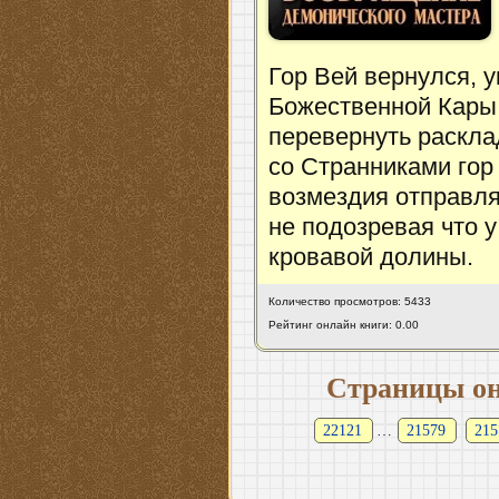
Гор Вей вернулся, 
Божественной Кары 
перевернуть раскла
со Странниками гор
возмездия отправля
не подозревая что у
кровавой долины.
Количество просмотров: 5433
Рейтинг онлайн книги: 0.00
Страницы он
22121
…
21579
215