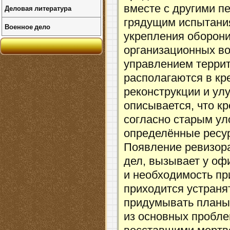
вместе с другими п
Деловая литература
грядущим испытани
Военное дело
укрепления оборон
организационных во
управлением террит
располагаются в кр
реконструкции и ул
описывается, что кр
согласно старым ул
определённые ресур
Появление ревизора
дел, вызывает у оф
и необходимость при
приходится устраня
придумывать планы
из основных пробле