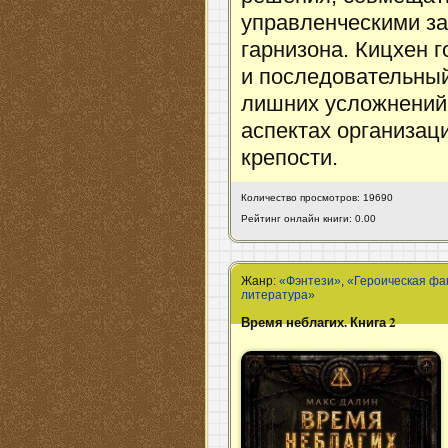
управленческими за
гарнизона. Кицхен 
и последовательный
лишних усложнений,
аспектах организац
крепости.
Количество просмотров: 19690
Рейтинг онлайн книги: 0.00
Жанр:
«Фэнтези»
,
«Героическая фа
литература»
Время неблагих. Книга 2