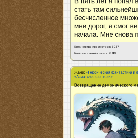
В пять лет я попал
стать там сильнейш
бесчисленное множе
мне дорог, я смог в
начала. Мне снова п
Количество просмотров: 6937
Рейтинг онлайн книги: 0.00
Жанр:
«Героическая фантастика и 
«Азиатское фэнтези»
Возвращение демонического мас