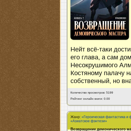
Нейт всё-таки дости
его глава, а сам до
Несокрушимого Алм
Костяному палачу н
собственный, но вн
Количество просмотров: 5199
Рейтинг онлайн книги: 0.00
Жанр:
«Героическая фантастика и 
«Азиатское фэнтези»
Возвращение демонического мас