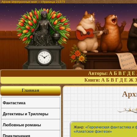
Архив электронных книг – страница 21575
Авторы:
А
Б
В
Г
Д
Е
Книги:
А
Б
В
Г
Д
Е
Ж
Главная
Арх
Фантастика
Детективы и Триллеры
Любовные романы
Жанр:
«Героическая фантастика и 
«Азиатское фэнтези»
Приключения