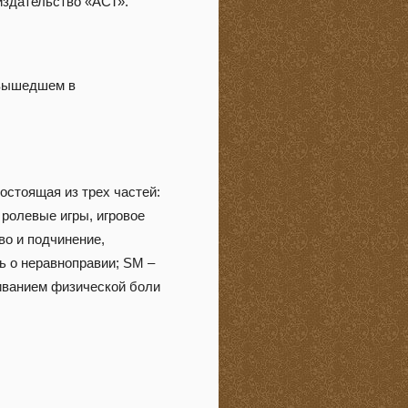
издательство «АСТ».
 вышедшем в
стоящая из трех частей:
 ролевые игры, игровое
во и подчинение,
ь о неравноправии; SM –
живанием физической боли