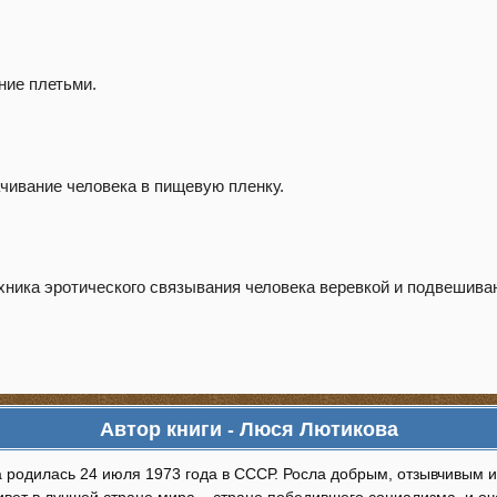
ние плетьми.
ивание человека в пищевую пленку.
хника эротического связывания человека веревкой и подвешива
Автор книги - Люся Лютикова
 родилась 24 июля 1973 года в СССР. Росла добрым, отзывчивым
ивет в лучшей стране мира – стране победившего социализма, и о