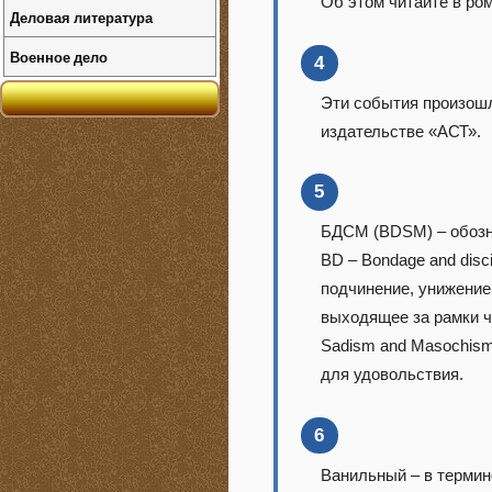
Об этом читайте в ро
Деловая литература
Военное дело
4
Эти события произошл
издательстве «АСТ».
5
БДСМ (BDSM) – обозна
BD – Bondage and disc
подчинение, унижение,
выходящее за рамки ч
Sadism and Masochism
для удовольствия.
6
Ванильный – в термин