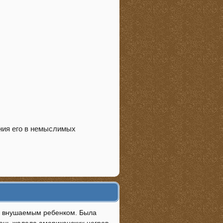
ния его в немыслимых
 и внушаемым ребенком. Была
чень жалела американских негров,