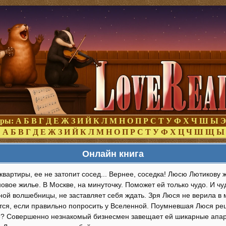
оры:
А
Б
В
Г
Д
Е
Ж
З
И
Й
К
Л
М
Н
О
П
Р
С
Т
У
Ф
Х
Ч
Ш
Ы
Э
:
А
Б
В
Г
Д
Е
Ж
З
И
Й
К
Л
М
Н
О
П
Р
С
Т
У
Ф
Х
Ц
Ч
Ш
Щ
Ы
Онлайн книга
 квартиры, ее не затопит сосед... Вернее, соседка! Люсю Лютикову
овое жилье. В Москве, на минуточку. Поможет ей только чудо. И чу
ой волшебницы, не заставляет себя ждать. Зря Люся не верила в 
тся, если правильно попросить у Вселенной. Поумневшая Люся реш
е? Совершенно незнакомый бизнесмен завещает ей шикарные апар