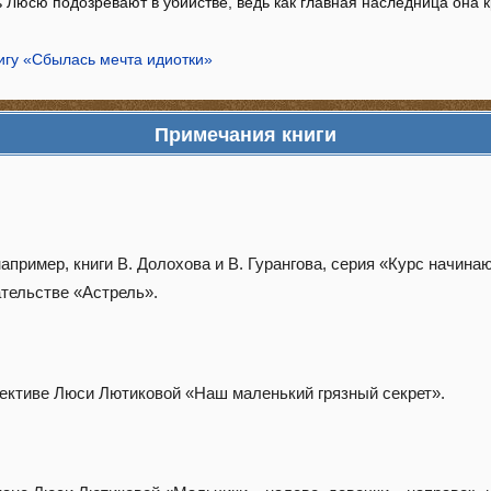
ь Люсю подозревают в убийстве, ведь как главная наследница она 
игу «Сбылась мечта идиотки»
Примечания книги
например, книги В. Долохова и В. Гурангова, серия «Курс начин
тельстве «Астрель».
тективе Люси Лютиковой «Наш маленький грязный секрет».