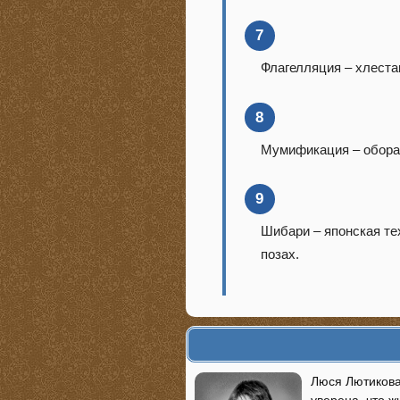
7
Флагелляция – хлеста
8
Мумификация – оборач
9
Шибари – японская те
позах.
Люся Лютикова
уверена, что ж