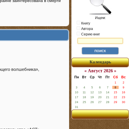
крайне заинтересована в смерти
Ищем:
Книгу
Автора
Серию книг
Календарь
ающего волшебника»,
« Август 2026 »
Пн
Вт
Ср
Чт
Пт
Сб
Вс
1
2
3
4
5
6
7
8
9
10
11
12
13
14
15
16
17
18
19
20
21
22
23
24
25
26
27
28
29
30
31