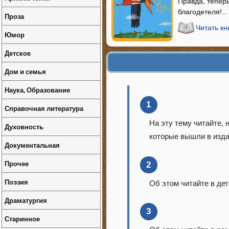
Правда, тепер
благодетеля!..
Проза
Читать кн
Юмор
Детское
Дом и семья
Наука, Образование
1
Справочная литература
На эту тему читайте, 
Духовность
которые вышли в изда
Документальная
Прочее
2
Поэзия
Об этом читайте в де
Драматургия
3
Старинное