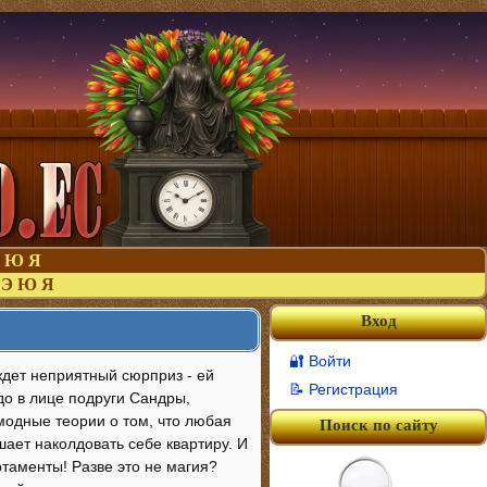
Ю
Я
Э
Ю
Я
Вход
🔐 Войти
 ждет неприятный сюрприз - ей
📝 Регистрация
до в лице подруги Сандры,
модные теории о том, что любая
Поиск по сайту
ает наколдовать себе квартиру. И
таменты! Разве это не магия?