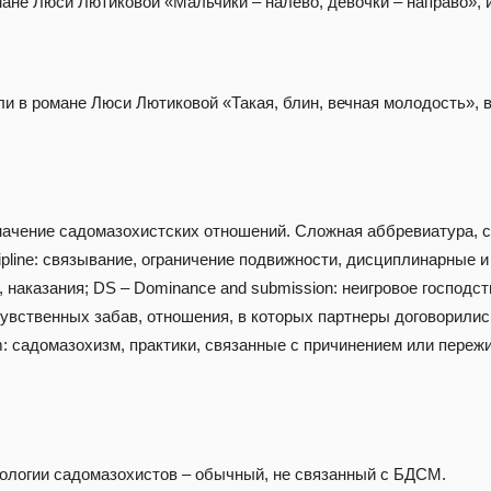
мане Люси Лютиковой «Мальчики – налево, девочки – направо», 
и в романе Люси Лютиковой «Такая, блин, вечная молодость»,
чение садомазохистских отношений. Сложная аббревиатура, со
ipline: связывание, ограничение подвижности, дисциплинарные и
 наказания; DS – Dominance and submission: неигровое господст
увственных забав, отношения, в которых партнеры договорилис
: садомазохизм, практики, связанные с причинением или пере
ологии садомазохистов – обычный, не связанный с БДСМ.