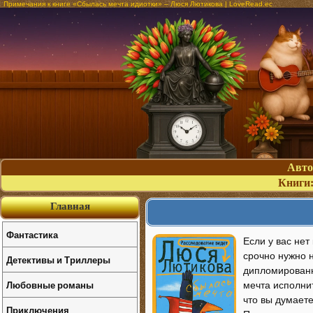
Примечания к книге «Сбылась мечта идиотки» – Люся Лютикова | LoveRead.ec
Авт
Книги
Главная
Фантастика
Если у вас нет
срочно нужно н
Детективы и Триллеры
дипломированн
Любовные романы
мечта исполни
что вы думает
Приключения