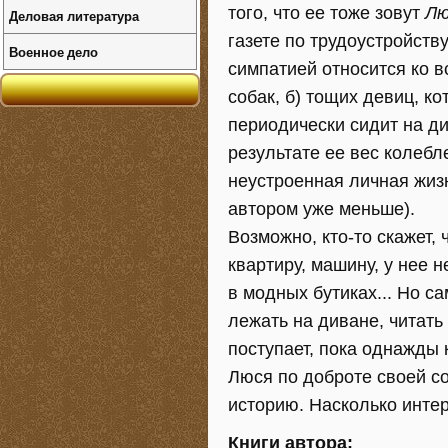
того, что ее тоже зовут
Лю
Деловая литература
газете по трудоустройству
Военное дело
симпатией относится ко в
собак, б) тощих девиц, ко
периодически сидит на ди
результате ее вес колебл
неустроенная личная жизн
автором уже меньше).
Возможно, кто-то скажет,
квартиру, машину, у нее н
в модных бутиках... Но са
лежать на диване, читать
поступает, пока однажды 
Люся по доброте своей с
историю. Насколько интер
Книги автора: