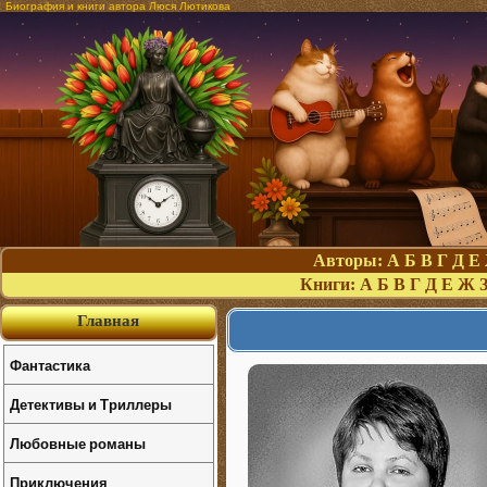
Биография и книги автора Люся Лютикова
Авторы:
А
Б
В
Г
Д
Е
Книги:
А
Б
В
Г
Д
Е
Ж
Главная
Фантастика
Детективы и Триллеры
Любовные романы
Приключения