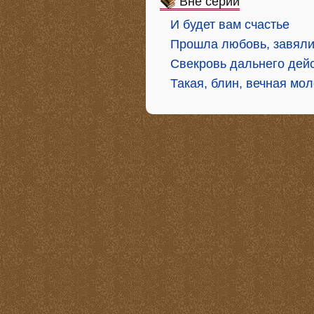
Вне серий
И будет вам счастье
Прошла любовь, завял
Свекровь дальнего дей
Такая, блин, вечная мо